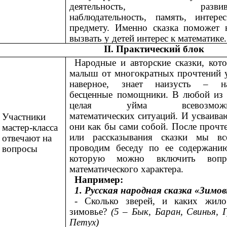
деятельность, развива
наблюдательность, память, интере
предмету. Именно сказка поможет 
вызвать у детей интерес к математике.
II. Практический блок
Народные и авторские сказки, кот
малыш от многократных прочтений 
наверное, знает наизусть – н
бесценные помощники. В любой из
целая уйма всевозмож
математических ситуаций. И усваива
Участники
они как бы сами собой. После прочт
мастер-класса
или рассказывания сказки мы вс
отвечают на
проводим беседу по ее содержани
вопросы
которую можно включить вопр
математического характера.
Например:
1. Русская народная сказка «Зимов
- Сколько зверей, и каких жил
зимовье?
(5 – Бык, Баран, Свинья, Г
Петух)