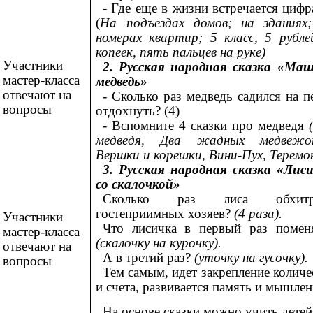
-
Где еще в жизни встречается цифр
(
На подъездах домов; на зданиях
номерах квартир; 5 класс, 5 рубле
копеек, пять пальцев на руке)
Участники
2. Русская народная сказка «Ма
мастер-класса
медведь»
отвечают на
- Сколько раз медведь садился на п
вопросы
отдохнуть? (4)
- Вспомните 4 сказки про медведя
медведя, Два жадных медвежон
Вершки и корешки, Вини-Пух, Теремо
3. Русская народная сказка «Лис
со скалочкой»
Сколько раз лиса обхитр
гостеприимных хозяев?
(4 раза).
Участники
Что лисичка в первый раз помен
мастер-класса
(скалочку на курочку).
отвечают на
А в третий раз?
(уточку на гусочку).
вопросы
Тем самым, идет закрепление количе
и счета, развивается память и мышлен
На основе сказки можно учить детей