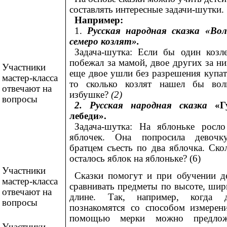
составлять интересные задачи-шутки.
Например:
1.
Русская народная сказка «Во
семеро козлят».
Задача-шутка: Если бы один козл
побежал за мамой, двое других за ни
Участники
еще двое ушли без разрешения купат
мастер-класса
то сколько козлят нашел бы вол
отвечают на
избушке?
(2)
вопросы
2. Русская народная сказка
«Г
лебеди».
Задача-шутка: На яблоньке росл
яблочек. Она попросила девочк
братцем съесть по два яблочка. Ско
осталось яблок на яблоньке? (6)
Участники
Сказки помогут и при обучении д
мастер-класса
сравнивать предметы по высоте, шир
отвечают на
длине. Так, например, когда д
вопросы
познакомятся со способом измерен
помощью мерки можно предлож
Участники