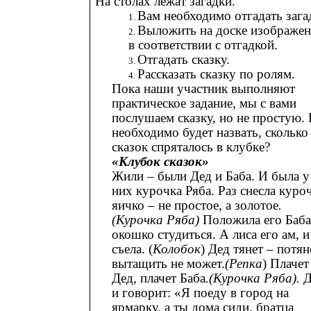
На столах лежат загадки.
Вам необходимо отгадать зага
Выложить на доске изображен
в соответствии с отгадкой.
Отгадать сказку.
Рассказать сказку по ролям.
Пока наши участник выполняют
практическое задание, мы с вами
послушаем сказку, но не простую.
необходимо будет назвать, сколько
сказок спряталось в клубке?
«Клубок сказок»
Жили – были Дед и Баба. И была у
них курочка Ряба. Раз снесла куро
яичко – не простое, а золотое
.
(Курочка Ряба)
Положила его Баба
окошко студиться. А лиса его ам, и
съела. (
Колобок
) Дед тянет – потян
вытащить не может.
(Репка
) Плачет
Дед, плачет Баба
.(Курочка Ряба).
Д
и говорит: «Я поеду в город на
ярмарку, а ты дома сиди, братца