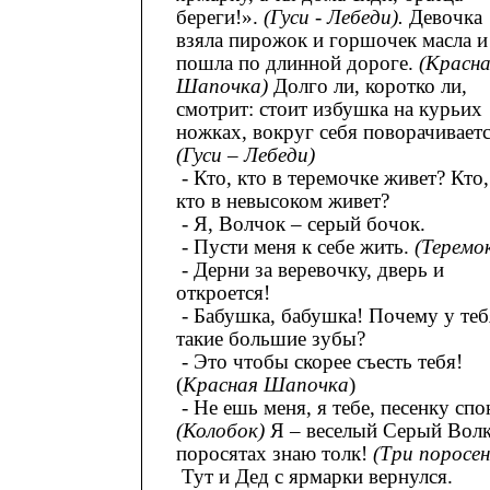
береги!».
(Гуси - Лебеди).
Девочка
взяла пирожок и горшочек масла и
пошла по длинной дороге.
(Красн
Шапочка)
Долго ли, коротко ли,
смотрит: стоит избушка на курьих
ножках, вокруг себя поворачиваетс
(Гуси – Лебеди)
- Кто, кто в теремочке живет? Кто,
кто в невысоком живет?
- Я, Волчок – серый бочок.
- Пусти меня к себе жить.
(Теремо
- Дерни за веревочку, дверь и
откроется!
- Бабушка, бабушка! Почему у теб
такие большие зубы?
- Это чтобы скорее съесть тебя!
(
Красная Шапочка
)
- Не ешь меня, я тебе, песенку спо
(Колобок)
Я – веселый Серый Волк
поросятах знаю толк!
(Три поросен
Тут и Дед с ярмарки вернулся.