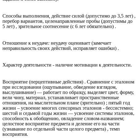
Способы выполнения
,
действие силой (допустимо до 3,5 лет) ,
перебор вариантов, целенаправленные пробы (допустимы до
5 лет) , зрительное соотнесение (с 6 лет обязательно) .
Отношение к неудаче
:
неудачу оценивает (замечает
неправильность своих действий, исправляет ошибки) .
Характер деятельности
-
наличие мотивации к деятельности.
Восприятие (перцептивные действия) . Сравнение с эталоном
при исследовании (ощупывание, обведение взглядом,
выслушивание) — работает по образцу, выделяет цвет, форму,
вели чину, материал, устанавливает пространственные
отношения, на мыслительном плане (зрительно) ; пятый год
жизни – усвоение многих сенсорных эталонов - бессистемно;
шестой и седьмой годы жизни — усвоение системы эталонов,
способность к обобщению, овладение словом-названием;
целостное восприятие предмета и деление его на части
(узнавание по отдельной части целого предмета) , темп
восприятия.