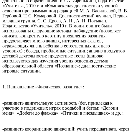
дошкольного образования», Ю. А. Афонькина, издательство
«Учитель», 2010 г. и «Комплексная диагностика уровней
освоения программы» под редакцией М. А. Васильевой, В. В.
Гербовой, Т. С. Комаровой. Диагностический журнал, Первая
младшая группа, С. С. Дреер, А. Н., А. Н. Потыкан,
Издательство «Учитель», 2010 г. В мониторинге были
использованы следующие методы: наблюдение (позволяет
описать конкретную картину проявления развития,
предоставляет много живых, интересных фактов,
отражающих жизнь ребенка в естественных для него
условиях) ; беседа, проблемные ситуации; анализ продуктов
детской деятельности; предметные тесты (широко
используются для изучения уровня освоения детьми
образовательной области «Познание»; диагностические
игровые ситуации.
1. Направление «Физическое развитие»:
-развивать двигательную активность (бег, привлекая к
участию в подвижных играх с ходьбой и бегом: «Догони
меня», «Добеги до флажка», «Птички в гнездышках» и др. ;
-развивать координацию движений: учить перешагивать через