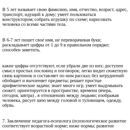
В 5 лет называет свою фамилию, имя, отчество, возраст, адрес,
транспорт, идущий к дому; умеет пользоваться
конструктором; собрать игрушку по схеме; нарисовать
человека со всеми частями тела.
В 6-7 лет пишет свое имя, не переворачивая букв;
раскладывает цифры от 1 до 9 в правильном порядке;
способен заметить,
какие цифры отсутствуют, если убрали две из них; доступен
смысл простых пословиц и поговорок; легко видит сюжетную
связь картинок и составляет по ним рассказ; без затруднений
обобщает и вычленяет предметы; решает простые
арифметические задачи; знает много игр, умеет выдумывать
сюжет; ориентируется в пространстве, времени (вчера,
сегодня, завтра) , в отношениях между людьми; изображая
человека, рисует шею между головой и туловищем, одежду,
обувь.
7. Заключение педагога-психолога (психологическое развитие
соответствует возрастной норме; ниже нормы; развитие