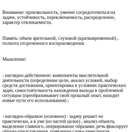
Внимание: произвольность, умение сосредоточиться на
задаче, устойчивость, переключаемость, распределение,
характер отвлекаемости.
Память: объем зрительной, слуховой (кратковременной) ,
полнота отсроченного воспроизведения.
Мышление:
-
наглядно-действенное
:
компоненты мыслительной
деятельности (определение цели, анализ условий, выбор
средств достижения, ориентировка в условиях практических
задач, самостоятельность нахождения выхода в проблемной
ситуации (преобразовывает свой прошлый опыт, находит
новые пути его использования) ;
- наглядно-образное (основное) : задачу решает не
практически, а в уме (из частей целое) , анализ объекта,
выделение главного, оперирование образами; речь фиксирует
образы-представления, появление слова-заместителя,