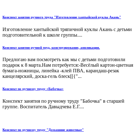
Конспект занятия ручного труда "Изготовление хантыйской куклы Акань"
Изготовление хантыйской тряпичной куклы Акань с детьми
подготовительной к школе группы....
Конспект занятия ручной труд, конструирование, аппликация.
Предлогаю вам посмотреть как мы с детьми подготовили
подарок к 8 марта.Нам потребуется:-Весёлый картон-цветная
бумага-ножницы, линейка -клей ПВА, карандаш-резак
канцелярский, доска-гель блеск[[{"...
Конспект по ручному труду «Бабочка»
Конспект занятия по ручному труду "Бабочка" в старшей
группе. Воспитатель Давыдчева Е.Г....
Конспект по ручному труду "Домашние животные"