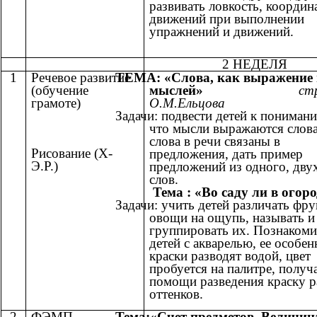
развивать ловкость, коорди
движений при выполнении
упражнений и движений.
2 НЕДЕЛЯ
1
Речевое развитие
ТЕМА: «Слова, как выражение
(обучение
мыслей»
ст
грамоте)
О.М.Ельцова
Задачи: подвести детей к понимани
что мысли выражаются слов
слова в речи связаны в
Рисование (Х-
предложения, дать пример
Э.Р.)
предложений из одного, дву
слов.
Тема : «Во саду ли в огор
Задачи: учить детей различать фру
овощи на ощупь, называть и
группировать их. Познакоми
детей с акварелью, ее особе
краски разводят водой, цвет
пробуется на палитре, получ
помощи разведения краску 
оттенков.
2
ФЭМП
Тема:«Счет предметов. Величин