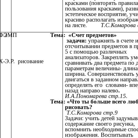
красками (повторять правила
пользования красками), разв
эстетическое восприятие, уч
красиво располагать изобра
на листе.
Т.С.Комарова 
ФЭМП
2
Тема: «Счет предметов»
задачи:
упражнять в счете 
отсчитывании предметов в п
5 с помощью различных
анализаторов. Закреплять ум
Х-Э.Р. рисование
сравнивать два предмета по 
параметрам величины- длина
ширина. Совершенствовать 
двигаться в заданном направ
определять его словами- вп
назад направо налево
.
И.А.Пономарева стр.15.
Тема: «Что ты больше всего лю
рисовать?
Т.С.Комарова стр.9
Задачи: учить детей задумыв
содержание своего рисунка,
вспомнить необходимые спо
изображения. Воспитывать