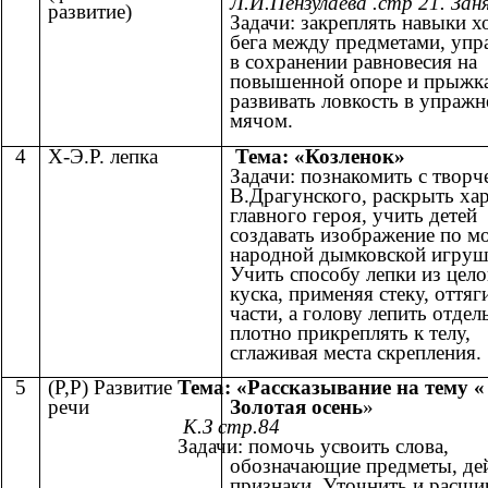
Л.И.Пензулаева .стр 21. Зан
развитие)
Задачи: закреплять навыки х
бега между предметами, упр
в сохранении равновесия на
повышенной опоре и прыжк
развивать ловкость в упражн
мячом.
4
Х-Э.Р. лепка
Тема: «Козленок»
Задачи: познакомить с творч
В.Драгунского, раскрыть ха
главного героя, учить детей
создавать изображение по м
народной дымковской игруш
Учить способу лепки из цело
куска, применяя стеку, оттяг
части, а голову лепить отдел
плотно прикреплять к телу,
сглаживая места скрепления.
5
(Р,Р) Развитие
Тема: «Рассказывание на тему «
речи
Золотая осень
»
К.З стр.84
Задачи: помочь усвоить слова,
обозначающие предметы, дей
признаки. Уточнить и расши