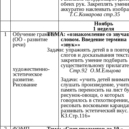
обеих рук. Закреплять умени
аккуратно наклеивать изоб
Т.С.Комарова стр.35
Ноябрь
1 неделя
1
Обучение грамоте
ТЕМА: «ознакомление со звуч
(ОО - развитие
словом. Введение термина
речи)
«звук»»
Задачи: упражнять детей в в повт
слогов и досказывания текста
закрепить умение подбирать
существительному прилагат
художественно-
Стр.92 О.М.Ельцова
эстетическое
развитие.
Задачи: «учить детей внимат
Рисование
слушать произведение, учит
память переносить на лист б
рисунок-овощи, о которых
говорилось в стихотворении,
рисовать восковыми каранда
развивать эстетический вкус.
КЗ.Стр.116»
2
ФЭМП.
Тема: «Счет предметов до 10.»