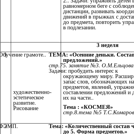
2.. Задачи: упражнять детей 
равномерном беге с соблюд
дистанции, развивать коорд
движений в прыжках с доста
до предмета, повторить упр
в подлезании.
3 неделя
Обучение грамоте..
1
ТЕМА: «Осенние деньки. Соста
предложений.»
стр.75. занятие №3. О.М.Ельцова
Задачи: пробудить интерес к
окружающему миру. Расшир
запас слов, обозначающих н
предметов, явлений, упражня
художественно-
составлении предложений и 
эстетическое
их на части..
развитие.
Тема : «КОСМЕЯ»
Рисование
стр.8.тема №5 Т.С.Комаров
ФЭМП.
2
Тема: «Количественный состав 
до 5. Форма предметов.»