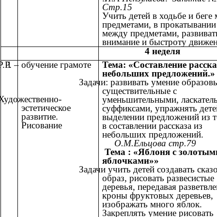
Стр.15
Учить детей в ходьбе и беге
предметами, в прокатывании
между предметами, развиват
внимание и быстроту движе
4 неделя
Р.Р. – обучение грамоте
1
Тема: «Составление расска
небольших предложений.»
Задачи: развивать умение образов
существительные с
Художественно-
уменьшительными, ласкател
эстетическое
суффиксами, упражнять дете
развитие.
выделении предложений из т
Рисование
в составлении рассказа из
небольших предложе
О.М.Ельцова стр.79
Тема : «Яблоня с золотым
яблочками»»
Задачи учить детей создавать ска
образ, рисовать развесистые
деревья, передавая разветвл
кроны фруктовых деревьев,
изображать много яблок.
Закреплять умение рисовать