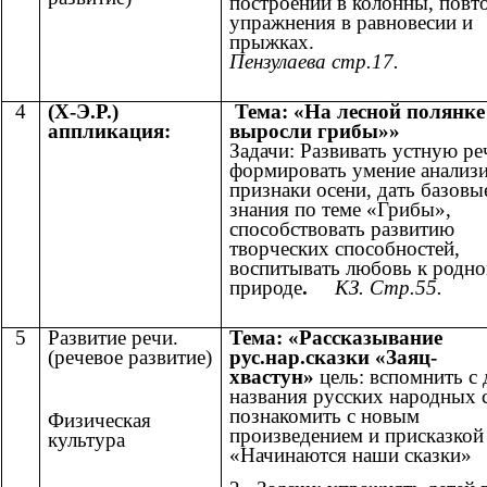
построении в колонны, повт
упражнения в равновесии и
прыжках
Пензулаева стр.17.
4
(Х-Э.Р.)
Тема: «На лесной полянке
аппликация:
выросли грибы»»
Задачи: Развивать устную ре
формировать умение анализ
признаки осени, дать базовы
знания по теме «Грибы»,
способствовать развитию
творческих способностей,
воспитывать любовь к родно
природе
.
КЗ. Стр.55.
5
Развитие речи.
Тема: «Рассказывание
(речевое развитие)
рус.нар.сказки «Заяц-
хвастун»
цель: вспомнить с 
названия русских народных с
познакомить с новым
Физическая
произведением и присказкой
культура
«Начинаются наши сказки»