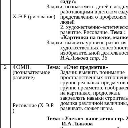
саду?»
Задачи: познакомить детей с людь
работающими в детском саду
Х-Э.Р (рисование)
представления о профессиях
людей
2. художественно-эстетическ
развитие. Рисование.
Тема :
«Картинки на песке, манк
Задачи: выявить уровень развития
художественных способносте
изобразительной деятельнос
И.А.Лыкова стр. 16
2
ФЭМП.
Тема: «Счет предметов»
(познавательное
Задачи: выявить понимание
развитие)
пространственных отношени
группе реальных предметов 
группе предметов, изображ
на картинках, продолжать
закреплять навыки строитель
домика различной величины
Рисование (Х-Э.Р.
развивать сюжет игры.
)
Тема: «Улетает наше лето» стр. 
И.А.Лыкова