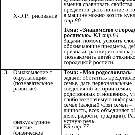
умения сравнивать свойства
предметов, дать понятие о т
в машине можно возить кук
Х-Э.Р. рисование
стр 80
Тема: «Знакомство с город
росписью»
КЗ стр.84
Задачи: помочь усвоить слов
обозначающие предметы, дей
признаки, расширить словар
познакомить детей с техник
городецкой росписи.
3
Ознакомление с
Тема: «Моя родословная»
окружающим
задачи: обогатить представл
(познавательное
семье, дать первоначальные
развитие)
сведения об истории семьи,
родственных отношениях, у
наиболее значимую информ
семье (каждый член семьи –
личность, всех объединяет 
дело, радости, традиции). Ра
устную речь.
физкультурное
КЗ стр.77
занятие
(физическое