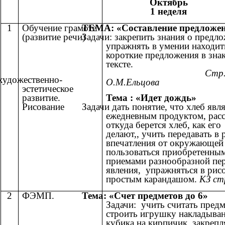
Октябрь
1 неделя
1
Обучение грамоте
ТЕМА: «Составление предложе
(развитие речи)
Задачи: закрепить знания о предл
упражнять в умении находит
короткие предложения в зна
тексте.
Стр
художественно-
О.М.Ельцова
эстетическое
развитие.
Тема : «Идет дождь»
Рисование
Задачи дать понятие, что хлеб явл
ежедневным продуктом, расс
откуда берется хлеб, как его
делают,, учить передавать в 
впечатления от окружающей
пользоваться приобретенны
приемами разнообразной пе
явления, упражняться в рис
простым карандашом.
КЗ ст
2
ФЭМП.
Тема: «Счет предметов до 6»
Задачи: учить считать предм
строить игрушку накладыва
кубика на кирпичик, закрепл