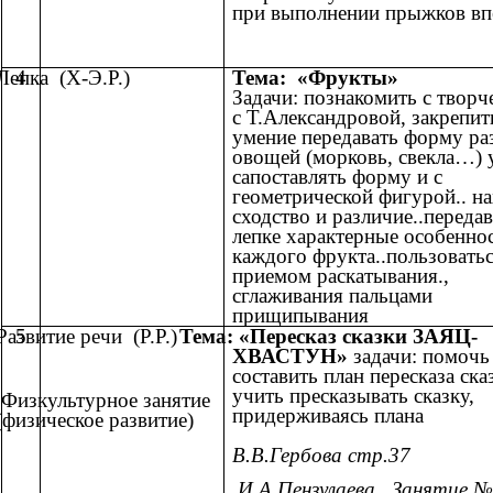
при выполнении прыжков вп
Лепка (Х-Э.Р.)
4
Тема: «Фрукты»
Задачи: познакомить с творч
с Т.Александровой, закрепит
умение передавать форму р
овощей (морковь, свекла…) 
сапоставлять форму и с
геометрической фигурой.. н
сходство и различие..передав
лепке характерные особенно
каждого фрукта..пользовать
приемом раскатывания.,
сглаживания пальцами
прищипывания
Развитие речи (Р.Р.)
5
Тема: «Пересказ сказки ЗАЯЦ-
ХВАСТУН»
задачи: помочь
составить план пересказа ска
учить пресказывать сказку,
Физкультурное занятие
придерживаясь плана
(физическое развитие)
В.В.Гербова стр.37
.
И.А Пензулаева
.
Занятие №