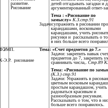
развитие.
детей отгадывать загадки и д
Рисование
аргументированный ответ-за
Тема : «Рисование по
замыслу»
К.З.стр.91
Задачи:упражнять в рисовании пр
карандашами, восковыми
карандашами, учить рисоват
рисунки и рассказывать о то
в них больше всего понравил
ФЭМП.
2
Тема: «Счет предметов до 7.»
Задачи: закрепить навык сче
предметов до 7, закрепить у
Х-Э.Р. рисование
сравнивать числа,.
Стр.89 К
Тема: «Рисование по замы
(К.З.) стр.91
Задачи: Упражнять в рисова
цветным восковым карандаш
простым карандашом, учить
радоваться красивым и
разнообразным рисункам.
Рассказывать о том, что в ни
больше всего понравилось.