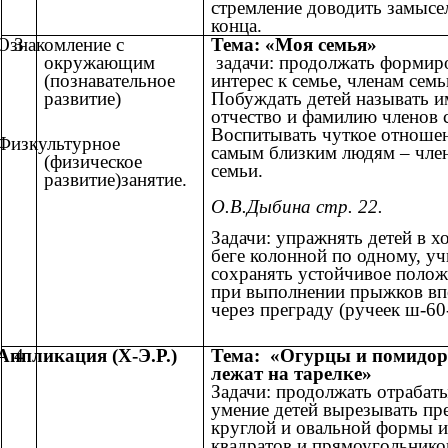
стремление доводить замысе
конца.
Ознакомление с
3
Тема: «Моя семья»
окружающим
задачи: продолжать формир
(познавательное
интерес к семье, членам семь
развитие)
Побуждать детей называть и
отчество и фамилию членов 
Воспитывать чуткое отношен
Физкультурное
самым близким людям – чле
(физическое
семьи.
развитие)занятие.
О.В.Дыбина стр. 22.
Задачи: упражнять детей в х
беге колонной по одному, уч
сохранять устойчивое полож
при выполнении прыжков вп
через преграду (ручеек ш-60
Аппликация (Х-Э.Р.)
4
Тема: «Огурцы и помидо
лежат на тарелке»
Задачи: продолжать отрабат
умение детей вырезывать пр
круглой и овальной формы и
квадратов и прямоугольнико