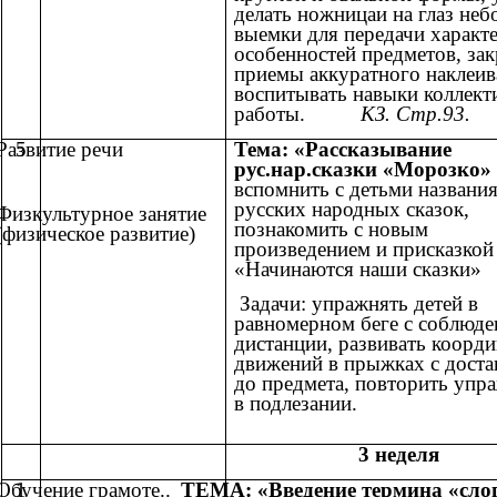
делать ножницаи на глаз не
выемки для передачи характ
особенностей предметов, за
приемы аккуратного наклеив
воспитывать навыки коллект
работы.
КЗ. Стр.93.
Развитие речи
5
Тема: «Рассказывание
рус.нар.сказки «Морозко»
вспомнить с детьми названи
русских народных сказок,
Физкультурное занятие
познакомить с новым
(физическое развитие)
произведением и присказкой
«Начинаются наши сказки»
Задачи: упражнять детей в
равномерном беге с соблюд
дистанции, развивать коорд
движений в прыжках с доста
до предмета, повторить упр
в подлезании.
3 неделя
Обучение грамоте..
1
ТЕМА: «Введение термина «сло