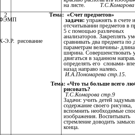
на листе.
Т.С.Комарова
2
Тема: «Счет предметов»
ФЭМП
задачи:
упражнять в счете 
отсчитывании предметов в п
5 с помощью различных
анализаторов. Закреплять ум
Х-Э.Р. рисование
сравнивать два предмета по 
параметрам величины- длина
ширина. Совершенствовать 
двигаться в заданном направ
определять его словами- вп
назад направо налево
.
И.А.Пономарева стр.15.
Тема: «Что ты больше всего л
рисовать?
Т.С.Комарова стр.9
Задачи: учить детей задумыв
содержание своего рисунка,
вспомнить необходимые спо
изображения. Воспитывать
стремление доводить замысе
конца.