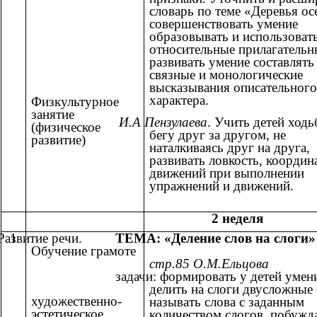
словарь по теме «Деревья ос
совершенствовать умение
образовывать и использовать
относительные прилагательн
развивать умение составлять
связные и монологические
высказывания описательного
характера.
Физкультурное
занятие
И.А Пензулаева
. Учить детей ходь
(физическое
бегу друг за другом, не
развитие)
наталкиваясь друг на друга,
развивать ловкость, коорди
движений при выполнении
упражнений и движений.
2 неделя
Развитие речи.
1
ТЕМА: «Деление слов на слоги»
Обучение грамоте
стр.85
О.М.Ельцова
задачи: формировать у детей умен
делить на слоги двусложные 
художественно-
называть слова с заданным
эстетическое
количеством слогов, побужд