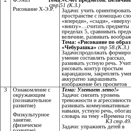
стр.51 (К.З.)
Рисование Х-Э.Р.
Задачи: учить ориентировать
пространстве с помощью сло
«впереди», «сзади», «вверху
«внизу»…считать предметы 
пределах 5, сравнивать пред
величине, развивать воображ
Тема: «Рисование по обра
«Чебурашка»
стр 58.(К.З.)
Задачи:продолжать формиро
умение составлять рассказ,
развивать устную речь. Учи
рисовать контур простым
карандашом, закреплять уме
аккуратно закрашивать
изображение без просветов
3
Ознакомление с
Тема: Улетает лето!»
окружающим
Задачи: снизить уровень
(познавательное
тревожности и агрессивности
развитие)
развивать коммуникативные
навыки, устную речь, обога
Физкультурное
словарь на тему «Времена го
занятие
.
КЗ стр.49
(
физическое
Задачи: упражнять детей в
развитие)