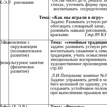
состав чисел до 8, решать з
Х-Э.Р. рисование
стихах, уточнить форму пре
воспитывать сосредоточен
.
Тема: «Как мы играли в игру»
Задачи: Развивать устную ре
обогащать словарный запас,
развивать навыки рисования,
красками.
Стр.89 КЗ
Ознакомление с
3
Тема: «семейные традици
окружающим
задачи: развивать устную ре
(познавательное
воспитывать уважение к семь
развитие)
традициям, учить осмысленн
эмоционально воспринимать
физкультурное занятие
художественное произведен
(физическое
стр.60
развитие)
Л.И.Пензулаева занятие №3
Задачи: упражнять детей в х
беге колонной по одному, уч
сохранять устойчивое полож
при выполнении прыжков вп
Лепка (Х-Э.Р.)
4
Тема: «Фрукты»