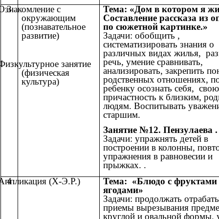
Ознакомление с
3
Тема: «Дом в котором я жи
окружающим
Составление рассказа из 
(познавательное
по сюжетной картинке.»
развитие)
Задачи: обобщить ,
систематизировать знания о
различных видах жилья, раз
речь, умение сравнивать,
Физкультурное занятие
анализировать, закрепить по
(физическая
родственных отношениях, п
культура)
ребенку осознать себя, свою
причастность к близким, ро
людям. Воспитывать уважени
старшим.
Занятие №12. Пензулаева .
Задачи: упражнять детей в
построении в колонны, повт
упражнения в равновесии и
прыжках. .
Аппликация (Х-Э.Р.)
4
Тема: «Блюдо с фруктами
ягодами»
Задачи: продолжать отрабат
приемы вырезывания предме
круглой и овальной формы, 