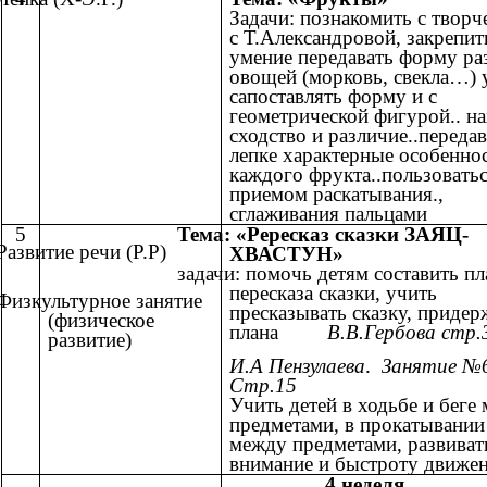
Задачи: познакомить с творч
с Т.Александровой, закрепит
умение передавать форму р
овощей (морковь, свекла…) 
сапоставлять форму и с
геометрической фигурой.. н
сходство и различие..передав
лепке характерные особенно
каждого фрукта..пользовать
приемом раскатывания.,
сглаживания пальцами
5
Тема: «Рересказ сказки ЗАЯЦ-
Развитие речи (Р.Р)
ХВАСТУН»
задачи: помочь детям составить пл
пересказа сказки, учить
Физкультурное занятие
пресказывать сказку, придер
(физическое
плана
В.В.Гербова стр.
развитие)
И.А Пензулаева
.
Занятие №
Стр.15
Учить детей в ходьбе и беге
предметами, в прокатывании
между предметами, развиват
внимание и быстроту движе
4 неделя