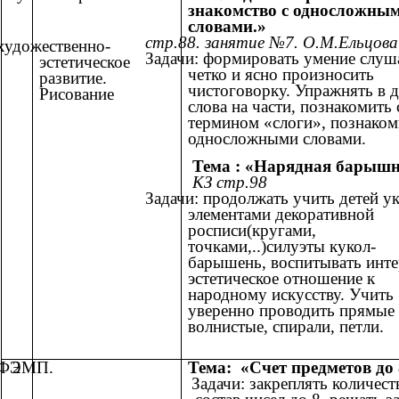
знакомство с односложны
словами.»
стр.88. занятие №7. О.М.Ельцова
художественно-
Задачи: формировать умение слуш
эстетическое
четко и ясно произносить
развитие.
чистоговорку. Упражнять в 
Рисование
слова на части, познакомить 
термином «слоги», познаком
односложными словами.
Тема : «Нарядная барыш
КЗ стр.98
Задачи: продолжать учить детей у
элементами декоративной
росписи(кругами,
точками,..)силуэты кукол-
барышень, воспитывать инте
эстетическое отношение к
народному искусству. Учить
уверенно проводить прямые 
волнистые, спирали, петли.
ФЭМП.
2
Тема: «Счет предметов до
Задачи: закреплять количес