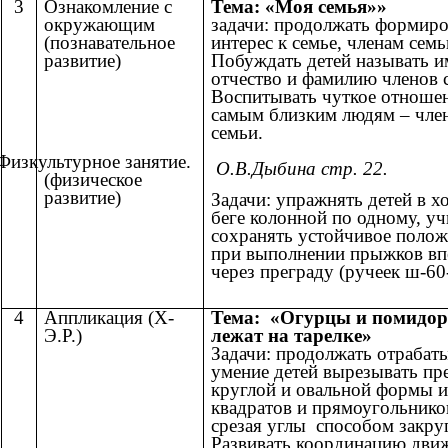
3
Ознакомление с
Тема: «Моя семья»»
окружающим
задачи: продолжать формиро
(познавательное
интерес к семье, членам семь
развитие)
Побуждать детей называть и
отчество и фамилию членов 
Воспитывать чуткое отношен
самым близким людям – чле
семьи.
Физкультурное занятие.
О.В.Дыбина стр. 22.
(физическое
развитие)
Задачи: упражнять детей в х
беге колонной по одному, уч
сохранять устойчивое полож
при выполнении прыжков вп
через преграду (ручеек ш-60
4
Аппликация (Х-
Тема: «Огурцы и помидо
Э.Р.)
лежат на тарелке»
Задачи: продолжать отрабат
умение детей вырезывать пр
круглой и овальной формы и
квадратов и прямоугольнико
срезая углы способом закру
Развивать координацию дви