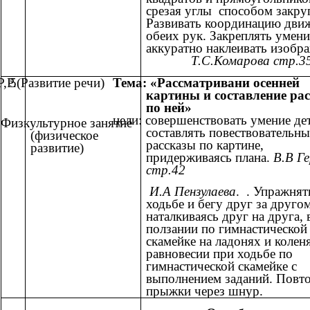
срезая углы способом закру
Развивать координацию дви
обеих рук. Закреплять умени
аккуратно наклеивать изоб
Т.С.Комарова стр.3
Р,Р.(Развитие речи)
5
Тема: «Рассматривани осенней
картины и составление рас
по ней»
цели: совершенствовать умение де
Физкультурное занятие
составлять повествовательны
(физическое
рассказы по картине,
развитие)
придерживаясь плана.
В.В Г
стр.42
И.А Пензулаева
. . Упражнят
ходьбе и бегу друг за другом
наталкиваясь друг на друга, 
ползании по гимнастической
скамейке на ладонях и коленя
равновесии при ходьбе по
гимнастической скамейке с
выполнением заданий. Повт
прыжки через шнур.