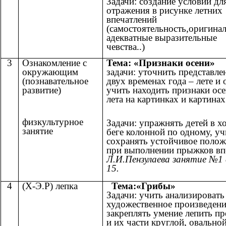
Задачи: создание условий дл
отражения в рисунке летних
впечатлений
(самостоятельность,оригинал
адекватные выразительные
чевства..)
3
Ознакомление с
Тема: «Признаки осени»
окружающим
задачи: уточнить представле
(познавательное
двух временах года – лете и 
развитие)
учить находить признаки осе
лета на картинках и картинах
физкультурное
Задачи: упражнять детей в х
занятие
беге колонной по одному, уч
сохранять устойчивое полож
при выполнении прыжков вп
Л.И.Пензулаева занятие №1
15.
4
(Х-Э.Р) лепка
Тема:«Грибы»
Задачи: учить анализировать
художественное произведени
закреплять умение лепить п
и их части круглой, овально