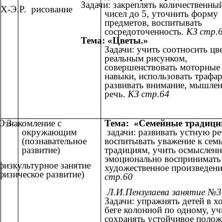
Задачи: закреплять количественный
Х-Э.Р. рисование
чисел до 5, уточнить форму
предметов, воспитывать
сосредоточенность
. КЗ стр.
Тема: «Цветы.»
Задачи: учить соотносить цве
реальным рисунком,
совершенствовать моторные
навыки, использовать трафар
развивать внимание, мышлен
речь.
КЗ стр.64
Ознакомление с
3
Тема: «Семейные традици
окружающим
задачи: развивать устную ре
(познавательное
воспитывать уважение к семь
развитие)
традициям, учить осмысленн
эмоционально воспринимать
физкультурное занятие
художественное произведен
физическое развитие)
стр.60
Л.И.Пензулаева занятие №3
Задачи: упражнять детей в х
беге колонной по одному, уч
сохранять устойчивое полож