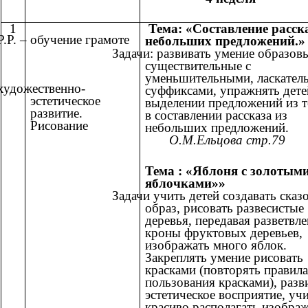
1
Тема: «Составление расск
Р.Р. – обучение грамоте
небольших предложений.»
Задачи: развивать умение образов
существительные с
уменьшительными, ласкател
художественно-
суффиксами, упражнять дете
эстетическое
выделении предложений из т
развитие.
в составлении рассказа из
Рисование
небольших предложе
О.М.Ельцова стр.79
Тема : «Яблоня с золотым
яблочками»»
Задачи учить детей создавать ска
образ, рисовать развесистые
деревья, передавая разветвл
кроны фруктовых деревьев,
изображать много яблок.
Закреплять умение рисовать
красками (повторять правила
пользования красками), разв
эстетическое восприятие, уч
красиво располагать изобра