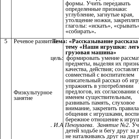
формы. Учить передавать
определенные признаки:
углубление, загнутые края,
утолщение ножки, закреплят
глаголы: «искать», «срывать
«собирать»
.
5
Речевое развитие
Тема: «Рассказывание рассказа
тему «Наши игрушки: лег
грузовая машина»
цель: формировать умение рассма
предметы, выделяя их призн
качества, действия; составлят
совместный с воспитателем
описательный рассказ об иг
упражнять в употреблении
предлогов, их согласовании 
Физкультурное
именем существительным,
занятие
развивать память, слуховое
внимание, закрепить правила
общения с игрушками, восп
бережное отношение к игру
. И.А Пензулаева. Занятие №2.
Уч
детей ходьбе и бегу друг за 
не наталкиваясь друг на друг