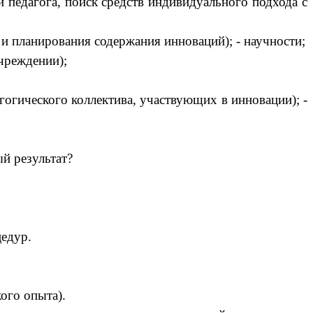
педагога, поиск средств индивидуального подхода с
 и планирования содержания инноваций); - научности;
чреждении);
гогического коллектива, участвующих в инновации); -
ый результат?
цедур.
ого опыта).