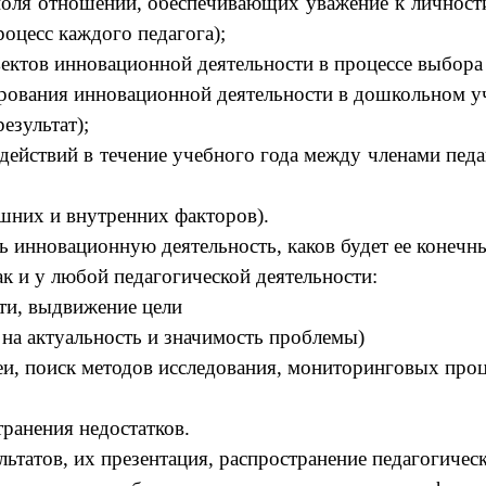
оля отношений, обеспечивающих уважение к личности 
оцесс каждого педагога);
ъектов инновационной деятельности в процессе выбора
ирования инновационной деятельности в дошкольном у
езультат);
действий в течение учебного года между членами педа
шних и внутренних факторов).
ть инновационную деятельность, каков будет ее конечн
к и у любой педагогической деятельности:
ти, выдвижение цели
 на актуальность и значимость проблемы)
еи, поиск методов исследования, мониторинговых про
транения недостатков.
татов, их презентация, распространение педагогическ