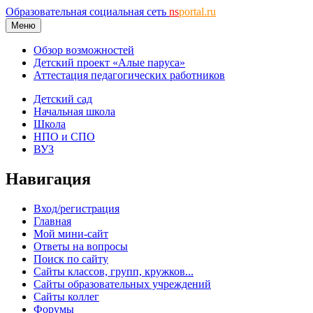
Образовательная социальная сеть
ns
portal.ru
Меню
Обзор возможностей
Детский проект «Алые паруса»
Аттестация педагогических работников
Детский сад
Начальная школа
Школа
НПО и СПО
ВУЗ
Навигация
Вход/регистрация
Главная
Мой мини-сайт
Ответы на вопросы
Поиск по сайту
Сайты классов, групп, кружков...
Сайты образовательных учреждений
Сайты коллег
Форумы