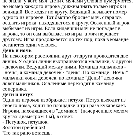
не знали, у кого мяч. Дети с мячами условно нумеруются,
но номер каждого игрока должны знать только игрок и
водящий. Все ходят по кругу. Водящий называет номер
одного из игроков. Тот быстро бросает мяч, стараясь
осалить игрока, находящегося в кругу. Осаленный игрок
выбывает из игры. Если кидавший мяч не попадает в
игрока, то он сам выбывает из игры, а мяч передает
другому. Игра продолжается до тех пор, пока в команде
останется один человек.
День и ночь
На некотором расстоянии друг от друга проводятся две
линии. У одной линии выстраиваются мальчики, у другой
- девочки. Ведущий между ними. Команда мальчиков -
"ночь", а команда девочек - "день". По команде "Ночь!"
мальчики ловят девочек, по команде "День!" девочки
ловят мальчиков. Осаленные переходят в команду
соперника.
Дети и петух
Один из игроков изображает петуха. Петух выходит из
своего дома, ходит по площадке и три раза кукарекает.
Игроки, находящиеся в "домиках" (начерченных мелом
кругах диаметром 1 м), в ответ:
- Петушок, петушок,
Золотой гребешок!
Что так рано встаешь,