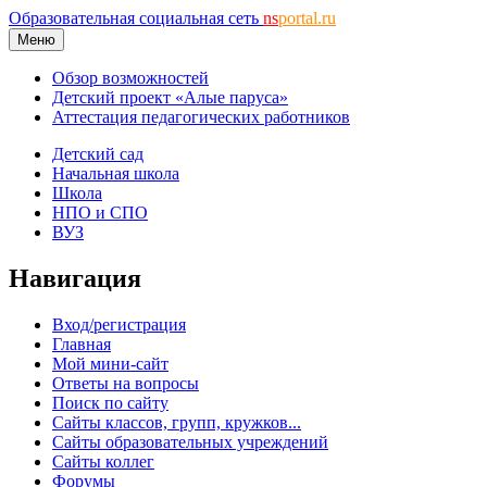
Образовательная социальная сеть
ns
portal.ru
Меню
Обзор возможностей
Детский проект «Алые паруса»
Аттестация педагогических работников
Детский сад
Начальная школа
Школа
НПО и СПО
ВУЗ
Навигация
Вход/регистрация
Главная
Мой мини-сайт
Ответы на вопросы
Поиск по сайту
Сайты классов, групп, кружков...
Сайты образовательных учреждений
Сайты коллег
Форумы