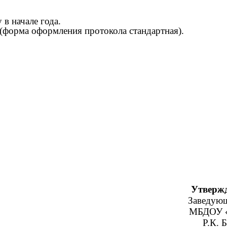
 в начале года.
(форма оформления протокола стандартная).
о Утвержда
дующего Заведующ
по ВОР МБДОУ «Д/С №
вич _________ Р.К. Баха