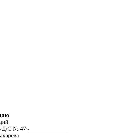
ю
ий
 47»
рева