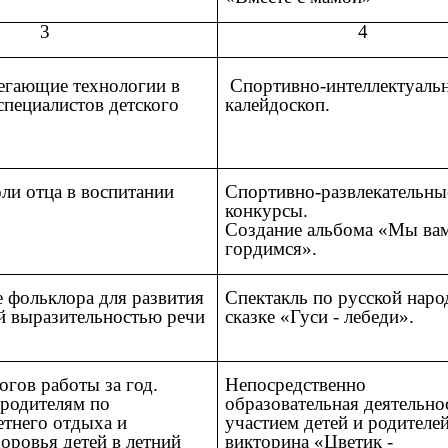
3
4
егающие технологии в
Спортивно-интеллектуаль
специалистов детского
калейдоскоп.
и отца в воспитании
Спортивно-развлекательны
конкурсы.
Создание альбома «Мы ва
гордимся».
 фольклора для развития
Спектакль по русской нар
й выразительностью речи
сказке «Гуси - лебеди».
огов работы за год.
Непосредственно
родителям по
образовательная деятельно
етнего отдыха и
участием детей и родителей
оровья детей в летний
викторина «Цветик -