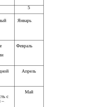
5
ный
Январь
е
Февраль
ми
одной
Апрель
Май
сть с
 –