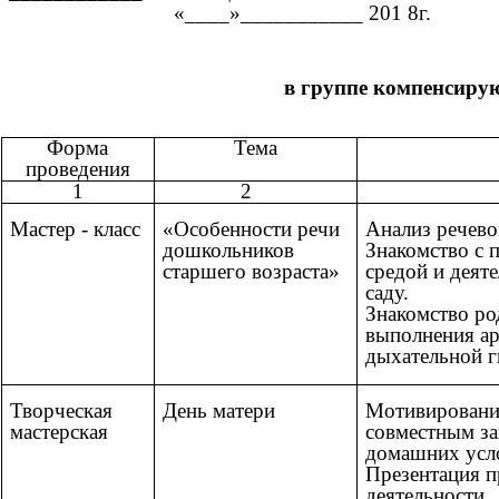
«____»_______
в группе компенсирую
Форма
Тема
проведения
1
2
Мастер - класс
«Особенности речи
Анализ речево
дошкольников
Знакомство с 
старшего возраста»
средой и деят
саду.
Знакомство ро
выполнения а
дыхательной г
Творческая
День матери
Мотивирование
мастерская
совместным за
домашних усл
Презентация п
деятельности.