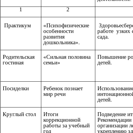
1
2
Практикум
«Психофизические
Здоровьесбер
особенности
работе узких 
развития
сада.
дошкольника».
Родительская
«Сильная половина
Повышение рол
гостиная
семьи»
детей.
Посиделки
Ребенок познает
Использование
мир речи
интонационно
детей.
Круглый стол
Итоги
Подведение ит
коррекционной
Рекомендации 
работы за учебный
организации л
год
укреплению зд