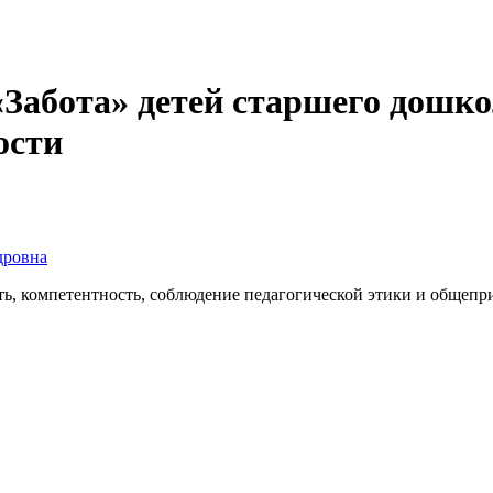
«Забота» детей старшего дошк
ости
дровна
, компетентность, соблюдение педагогической этики и общепр