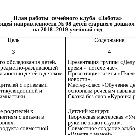
____ 201 8г. «____»__
План работы семейного клуба «Забота»
щей направленности № 08 детей старшего дошколь
на 2018 -2019 учебный год
Цель
Содержание
3
4
го обследования детей.
Презентация группы «Дел
предметно-развивающей
время - потехе час».
ельностью детей в детском
Презентация газеты «Пчел
новости».
дителей с приемами
Мастер-класс «Обучение д
ртикуляционной и
основным речевым навыка
имнастики.
Сказка без слов «Курочка 
 родителей к
Детский концерт.
нятиям с детьми в
Творческая мастерская «У
овиях.
руки не знают скуки».
родукта совместной
Совместное создание альб
«Вместе с мамой»