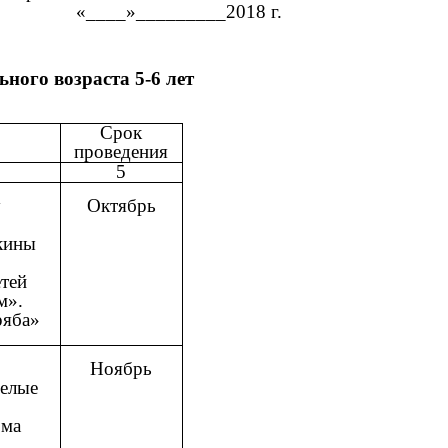
_______2018 г.
ного возраста 5-6 лет
Срок
проведения
5
у
Октябрь
кины
етей
м».
ряба»
Ноябрь
мелые
ома