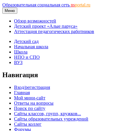
Образовательная социальная сеть
ns
portal.ru
Меню
Обзор возможностей
Детский проект «Алые паруса»
Аттестация педагогических работников
Детский сад
Начальная школа
Школа
НПО и СПО
ВУЗ
Навигация
Вход/регистрация
Главная
Мой мини-сайт
Ответы на вопросы
Поиск по сайту
Сайты классов, групп, кружков...
Сайты образовательных учреждений
Сайты коллег
Форумы