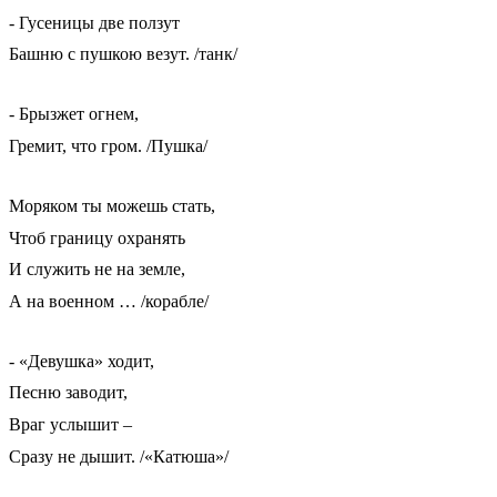
- Гусеницы две ползут
Башню с пушкою везут. /танк/
- Брызжет огнем,
Гремит, что гром. /Пушка/
Моряком ты можешь стать,
Чтоб границу охранять
И служить не на земле,
А на военном … /корабле/
- «Девушка» ходит,
Песню заводит,
Враг услышит –
Сразу не дышит. /«Катюша»/