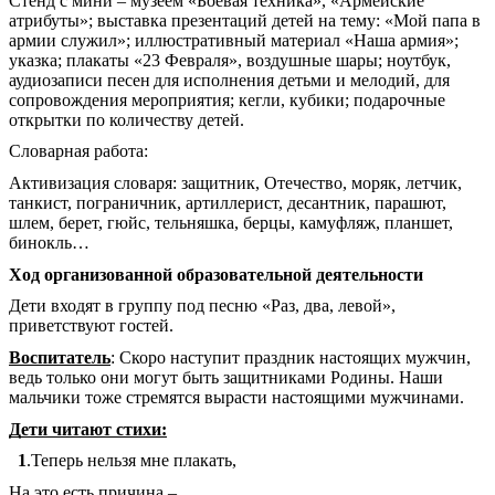
Стенд
с мини – музеем «Боевая техника», «Армейские
атрибуты»; выставка презентаций детей на тему: «Мой папа в
армии служил»; иллюстративный материал «Наша армия»;
указка; плакаты «23 Февраля», воздушные шары; ноутбук,
аудиозаписи песен
для исполнения детьми и мелодий, для
сопровождения мероприятия; кегли, кубики; подарочные
открытки по количеству детей.
Словарная работа:
Активизация словаря: защитник, Отечество, моряк, летчик,
танкист, пограничник, артиллерист, десантник, парашют,
шлем, берет, гюйс, тельняшка, берцы, камуфляж, планшет,
бинокль…
Ход организованной образовательной деятельности
Дети входят в группу под песню «Раз, два, левой»,
приветствуют гостей.
Воспитатель
: Скоро наступит праздник настоящих мужчин,
ведь только они могут быть защитниками Родины. Наши
мальчики тоже стремятся вырасти настоящими мужчинами.
Дети читают стихи:
1
.Теперь нельзя мне плакать,
На это есть причина –