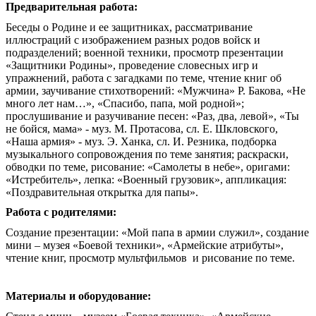
Предварительная работа:
Беседы о Родине и ее защитниках, рассматривание
иллюстраций с изображением разных родов войск и
подразделений; военной техники, просмотр презентации
«Защитники Родины», проведение словесных игр и
упражнений, работа с загадками по теме, чтение книг об
армии, заучивание стихотворений: «Мужчина» Р. Бакова, «Не
много лет нам…», «Спасибо, папа, мой родной»;
прослушивание и разучивание песен: «Раз, два, левой», «Ты
не бойся, мама» - муз. М. Протасова, сл. Е. Шкловского,
«Наша армия» - муз. Э. Ханка, сл. И. Резника, подборка
музыкального сопровождения по теме занятия; раскраски,
обводки по теме, рисование: «Самолеты в небе», оригами:
«Истребитель», лепка: «Военный грузовик», аппликация:
«Поздравительная открытка для папы».
Работа с родителями:
Создание презентации: «Мой папа в армии служил», создание
мини – музея «Боевой техники», «Армейские атрибуты»,
чтение книг, просмотр мультфильмов и рисование по теме.
Материалы и оборудование: