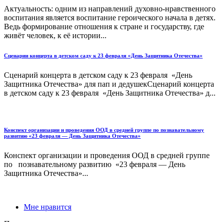
Актуальность: одним из направлений духовно-нравственного
воспитания является воспитание героического начала в детях.
Ведь формирование отношения к стране и государству, где
живёт человек, к её истории...
Сценарии концерта в детском саду к 23 февраля «День Защитника Отечества»
Сценарий концерта в детском саду к 23 февраля «День
Защитника Отечества» для пап и дедушекСценарий концерта
в детском саду к 23 февраля «День Защитника Отечества» д...
Конспект организации и проведения ООД в средней группе по познавательному
развитию «23 февраля — День Защитника Отечества»
Конспект организации и проведения ООД в средней группе
по познавательному развитию «23 февраля — День
Защитника Отечества»...
Мне нравится