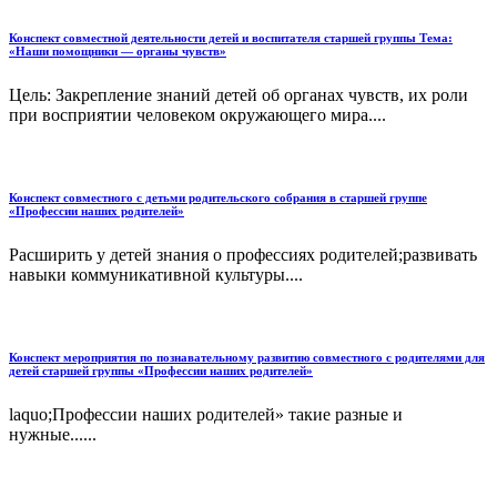
Конспект совместной деятельности детей и воспитателя старшей группы Тема:
«Наши помощники — органы чувств»
Цель: Закрепление знаний детей об органах чувств, их роли
при восприятии человеком окружающего мира....
Конспект совместного с детьми родительского собрания в старшей группе
«Профессии наших родителей»
Расширить у детей знания о профессиях родителей;развивать
навыки коммуникативной культуры....
Конспект мероприятия по познавательному развитию совместного с родителями для
детей старшей группы «Профессии наших родителей»
laquo;Профессии наших родителей» такие разные и
нужные......