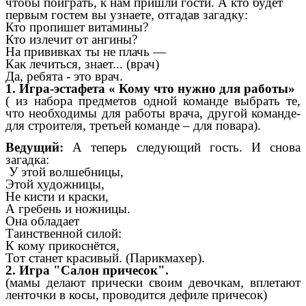
чтобы поиграть, к нам пришли гости. А кто будет
первым гостем вы узнаете, отгадав загадку:
Кто пропишет витамины?
Кто излечит от ангины?
На прививках ты не плачь —
Как лечиться, знает... (врач)
Да, ребята - это врач.
1. Игра-эстафета « Кому что нужно для работы»
( из набора предметов одной команде выбрать те,
что необходимы для работы врача, другой команде-
для строителя, третьей команде – для повара).
Ведущий:
А теперь следующий гость. И снова
загадка:
У этой волшебницы,
Этой художницы,
Не кисти и краски,
А гребень и ножницы.
Она обладает
Таинственной силой:
К кому прикоснётся,
Тот станет красивый. (Парикмахер).
2. Игра "Салон причесок".
(мамы делают прически своим девочкам, вплетают
ленточки в косы, проводится дефиле причесок)