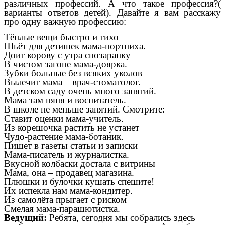
различных профессий. А что такое профессия?(
варианты ответов детей). Давайте я вам расскажу
про одну важную профессию:
Тёплые вещи быстро и тихо
Шьёт для детишек мама-портниха.
Доит корову с утра спозаранку
В чистом загоне мама-доярка.
Зубки больные без всяких уколов
Вылечит мама – врач-стоматолог.
В детском саду очень много занятий.
Мама там няня и воспитатель.
В школе не меньше занятий. Смотрите:
Ставит оценки мама-учитель.
Из корешочка растить не устанет
Чудо-растение мама-ботаник.
Пишет в газеты статьи и записки
Мама-писатель и журналистка.
Вкусной колбаски достала с витрины
Мама, она – продавец магазина.
Плюшки и булочки кушать спешите!
Их испекла нам мама-кондитер.
Из самолёта прыгает с риском
Смелая мама-парашютистка.
Ведущий:
Ребята, сегодня мы собрались здесь