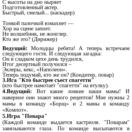
С высоты на дно ныряет
Подготовленный актер.
Быстрый, смелый... (каскадер)
Тонкой палочкой взмахнет —
Хор на сцене запоет.
Не волшебник, не жонглер.
Кто же это? (Дирижер)
Ведущий:
Молодцы ребята! А теперь
встречаем
следующего гостя. И следующая загадка:
Он в сладком цехе день трудился,
Итог десертный получился –
Эклеры, кекс, «Наполеон».
Теперь подумай, кто же он? (Кондитер, повар)
3.Ига "Кто быстрее съест спагетти"
(кто быстрее намотает "спагетти" на втулку).
4.Ведущий:
Вот какие ловкие наши мамы! И
наверное они знают много рецептов! Мне нужны 2
мамы в команду «Борщ» и 2 мамы в команду
«Компот».
5.Игра "Повара"
(Каждой команде выдается кастрюля. "Поварам"
завязываются глаза. По команде высыпаются в