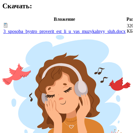
Скачать:
Вложение
Ра
32
КБ
3_sposoba_bystro_proverit_est_li_u_vas_muzykalnyy_sluh.docx