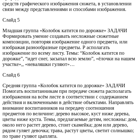
средств графического изображения сюжета, в установлении
связи между представлениями и способами изображения.
Слайд 5
Младшая группа «Колобок катится по дорожке» ЗАДАЧИ
Формировать умение создавать несложные сюжетные
композиции, повторяя изображение одного предмета, или
изображая разнообразные предметы. Р асполагать
изображение по всему листу. Темы: “Колобок катится по
дорожке”, “идет снег, засыпал всю землю”, «ёлочки на нашем
участке»,, «неваляшки гуляют»…
Слайд 6
Средняя группа «Колобок катится по дорожке» ЗАДАЧИ
Помогать воспитанникам при передаче сюжета располагать
изображения на всём листе в соответствии с содержанием
действия и включенными в действие объектами. Направлять
внимание воспитанников на передачу соотношения
предметов по величине: дерево высокое, куст ниже дерева,
цветы ниже куста. Темы, предлагаемые детям, несложны: дом,
около него растет дерево, стоит скамейка; дом или дерево,
рядом гуляет девочка; трава, растут цветы, светит солнышко;
по траве гуляют цыплята.