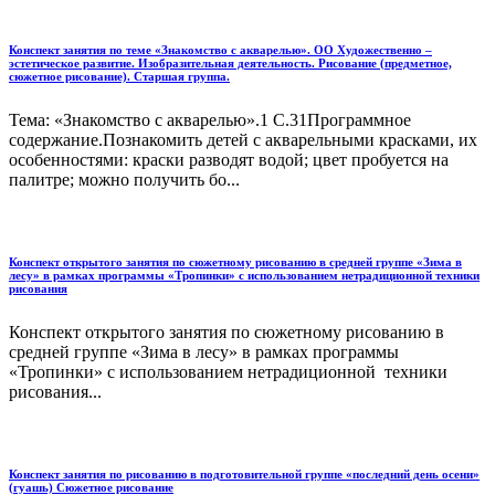
Конспект занятия по теме «Знакомство с акварелью». ОО Художественно –
эстетическое развитие. Изобразительная деятельность. Рисование (предметное,
сюжетное рисование). Старшая группа.
Тема: «Знакомство с акварелью».1 С.31Программное
содержание.Познакомить детей с акварельными красками, их
особенностями: краски разводят водой; цвет пробуется на
палитре; можно получить бо...
Конспект открытого занятия по сюжетному рисованию в средней группе «Зима в
лесу» в рамках программы «Тропинки» с использованием нетрадиционной техники
рисования
Конспект открытого занятия по сюжетному рисованию в
средней группе «Зима в лесу» в рамках программы
«Тропинки» с использованием нетрадиционной техники
рисования...
Конспект занятия по рисованию в подготовительной группе «последний день осени»
(гуашь) Сюжетное рисование