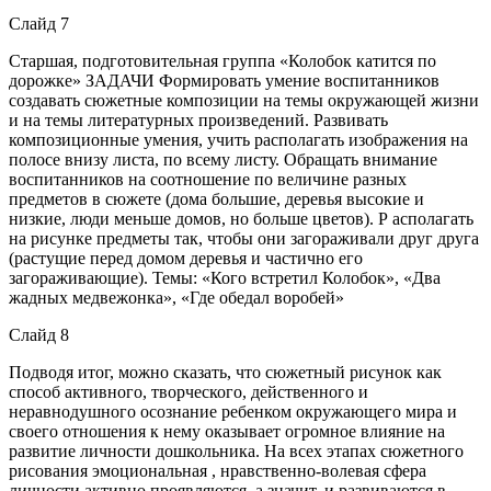
Слайд 7
Старшая, подготовительная группа «Колобок катится по
дорожке» ЗАДАЧИ Формировать умение воспитанников
создавать сюжетные композиции на темы окружающей жизни
и на темы литературных произведений. Развивать
композиционные умения, учить располагать изображения на
полосе внизу листа, по всему листу. Обращать внимание
воспитанников на соотношение по величине разных
предметов в сюжете (дома большие, деревья высокие и
низкие, люди меньше домов, но больше цветов). Р асполагать
на рисунке предметы так, чтобы они загораживали друг друга
(растущие перед домом деревья и частично его
загораживающие). Темы: «Кого встретил Колобок», «Два
жадных медвежонка», «Где обедал воробей»
Слайд 8
Подводя итог, можно сказать, что сюжетный рисунок как
способ активного, творческого, действенного и
неравнодушного осознание ребенком окружающего мира и
своего отношения к нему оказывает огромное влияние на
развитие личности дошкольника. На всех этапах сюжетного
рисования эмоциональная , нравственно-волевая сфера
личности активно проявляются, а значит, и развиваются в