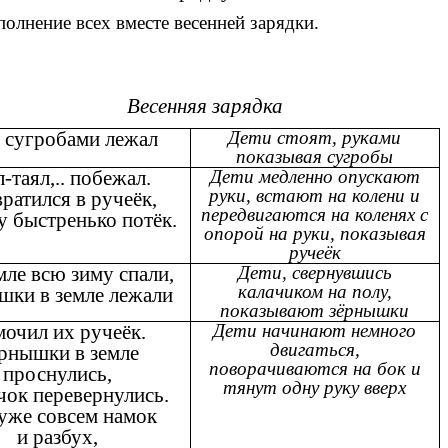
олнение всех вместе весенней зарядки.
Весенняя зарядка
 сугробами лежал
Дети стоят, руками
показывая сугробы
-таял,.. побежал.
Дети медленно опускают
руки, встают на колени и
ратился в ручеёк,
передвигаются на коленях с
у быстренько потёк.
опорой на руки, показывая
ручеёк
мле всю зиму спали,
Дети, свернувшись
калачиком на полу,
шки в земле лежали
показывают зёрнышки
очил их ручеёк.
Дети начинают немного
двигаться,
рнышки в земле
поворачиваются на бок и
проснулись,
тянут одну руку вверх
чок перевернулись.
уже совсем намок
и разбух,