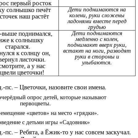
рос первый росток
ху солнышко печёт
Дети поднимаются на
колени, руки сложены
сточек наш растёт
ладонями вместе перед
грудью
выше поднимался,
Дети поднимаются
медленно с колен,
иже к солнышку
поднимают вверх руки,
старался.
встают на ноги, разводят
нулся к солнцу он,
руки в стороны и
вернул листочки.
улыбаются.
мотрите, а у нас
сцвели цветочки!
.-пс. – Цветочки, назовите свои имена.
черёдный опрос детей, которые называют
первоцветы.
емещение «цветов» на место «грядки».
ведение с детьми игры «Садовник»
.-пс. – Ребята, а Ёжик-то у нас совсем заскучал.