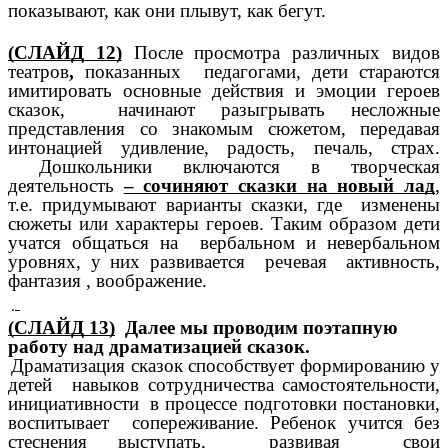
показывают, как они плывут, как бегут.
(СЛАЙД 12)
После просмотра различных видов
театров
,
показанных педагогами, дети стараются
имитировать основные действия и эмоции героев
сказок, начинают разыгрывать несложные
представления со знакомым сюжетом, передавая
интонацией удивление, радость, печаль, страх.
Дошкольники включаются в творческая
деятельность
– сочиняют сказки на новый лад
,
т.е. придумывают варианты сказки, где изменены
сюжеты или характеры героев. Таким образом дети
учатся общаться на вербальном и невербальном
уровнях, у них развивается речевая активность,
фантазия , воображение.
.
Цель : учи
(СЛАЙД 13)
Далее мы проводим поэтапную
работу над драматизацией сказок.
Драматизация сказок способствует формированию у
детей навыков сотрудничества
самостоятельности,
инициативности
в процессе подготовки постановки,
воспитывает сопереживание. Ребенок учится без
стеснения выступать, развивая свои