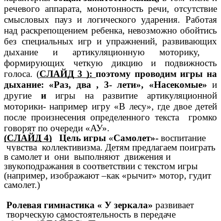
речевого аппарата, монотонность речи, отсутствие
смысловых пауз и логического ударения. Работая
над раскрепощением ребенка, невозможно обойтись
без специальных игр и упражнений, развивающих
дыхание и артикуляционную моторику,
формирующих четкую дикцию и подвижность
голоса. (
СЛАЙД 3 ):
поэтому проводим игры на
дыхание: «Раз, два , 3- лети», «Насекомые»
и
другие
и
игры на развитие артикуляционной
моторики- например игру «В лесу», где двое детей
после произнесения определенного текста громко
говорят по очереди «АУ».
(СЛАЙД 4)
Цель игры
«
Самолет»-
воспитание
чувства коллективизма. Детям предлагаем поиграть
в самолет и они
выполняют движения и
звукоподражания в соответствии с текстом игры
(например, изображают –как «рычит» мотор, гудит
самолет.)
Ролевая гимнастика « У зеркала»
развивает
творческую самостоятельность в передаче