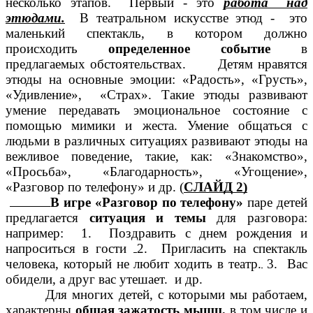
несколько этапов. Первый - это
работа над
этюдами.
В театральном искусстве этюд - это
маленький спектакль, в котором должно
происходить
определенное событие
в
предлагаемых обстоятельствах. Детям нравятся
этюды на основные эмоции: «Радость», «Грусть»,
«Удивление», «Страх». Такие этюды развивают
умение передавать эмоциональное состояние с
помощью мимики и жеста. Умение общаться с
людьми в различных ситуациях развивают этюды на
вежливое поведение, такие, как: «Знакомство»,
«Просьба», «Благодарность», «Угощение»,
«Разговор по телефону» и др. (
СЛАЙД 2)
В игре «Разговор по телефону»
паре детей
СЛ
предлагается
ситуация и темы
для разговора:
например: 1. Поздравить с днем рождения и
напроситься в гости
2. Пригласить на спектакль
человека, который не любит ходить в театр.
3. Вас
обидели, а друг вас утешает. и др.
Для многих детей, с которыми мы работаем,
характерны
общая зажатость мышц,
в том числе и