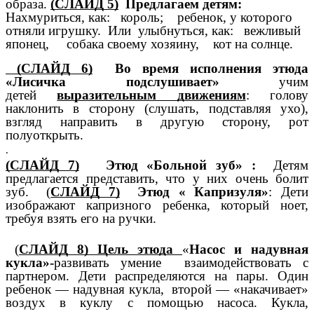
образа.
(СЛАЙД 5)
Предлагаем детям:
Нахмуриться, как: король; ребенок, у которого
отняли игрушку. Или улыбнуться, как: вежливый
японец, собака своему хозяину, кот на солнце.
(СЛАЙД 6)
Во время исполнения этюда
«Лисичка подслушивает»
учим
детей
выразительным движениям
: голову
наклонить в сторону (слушать, подставляя ухо),
взгляд направить в другую сторону, рот
полуоткрыть.
.
(СЛАЙД 7)
Этюд «Больной зуб» :
Детям
предлагается представить, что у них очень болит
зуб. (
СЛАЙД 7)
Этюд « Капризуля»
: Дети
изображают капризного ребенка, который ноет,
требуя взять его на ручки.
(
СЛАЙД 8) Цель этюда
«
Насос и надувная
кукла»-
развивать умение взаимодействовать с
партнером.
Дети распределяются на пары. Один
ребенок — надувная кукла, второй — «накачивает»
воздух в куклу с помощью насоса. Кукла,