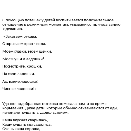
С помощью потешек у детей воспитывается положительное
отношение к режимным моментам: умыванию, причесыванию,
одеванию.
«Закатаем рукава,
Открываем кран - вода.
Моем глазки, моем щечки,
Моем уши и ладошки!
Посмотрите, крошки,
На свои ладошки.
Ах, какие ладошки!
Чистые ладошки!»
Удачно подобранная потешка помогала нам и во время
кормления. Даже дети, которые обычно отказываются от еды,
начинали кушать с удовольствием.
Каша вкусная сварилась,
Кашу кушать мы садились.
Очень каша хороша,