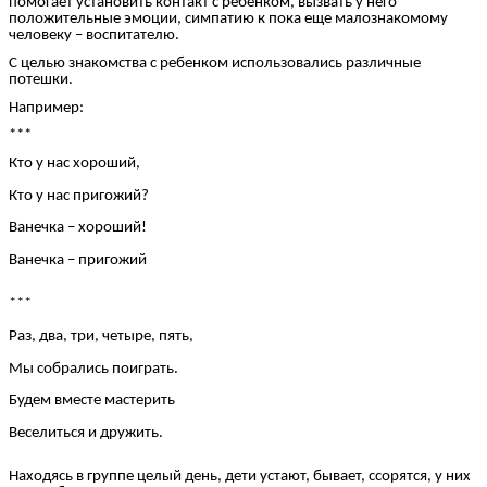
помогает установить контакт с ребенком, вызвать у него
положительные эмоции, симпатию к пока еще малознакомому
человеку – воспитателю.
С целью знакомства с ребенком использовались различные
потешки.
Например:
***
Кто у нас хороший,
Кто у нас пригожий?
Ванечка – хороший!
Ванечка – пригожий
***
Раз, два, три, четыре, пять,
Мы собрались поиграть.
Будем вместе мастерить
Веселиться и дружить.
Находясь в группе целый день, дети устают, бывает, ссорятся, у них