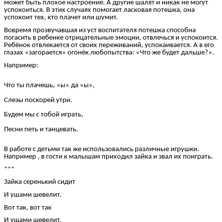
может быть плохое настроение. А другие шалят и никак не могут
успокоиться. В этих случаях помогает ласковая потешка, она
успокоит тех, кто плачет или шумит.
Вовремя прозвучавшая из уст воспитателя потешка способна
погасить в ребенке отрицательные эмоции, отвлечься и успокоится.
Ребёнок отвлекается от своих переживаний, успокаивается. А в его
глазах «загорается» огонёк любопытства: «Что же будет дальше?».
Например:
Что ты плачешь, «ы» да «ы»,
Слезы поскорей утри.
Будем мы с тобой играть,
Песни петь и танцевать.
В работе с детьми так же использовались различные игрушки.
Например , в гости к малышам приходил зайка и звал их поиграть.
***
Зайка серенький сидит
И ушами шевелит.
Вот так, вот так
И ушами шевелит.