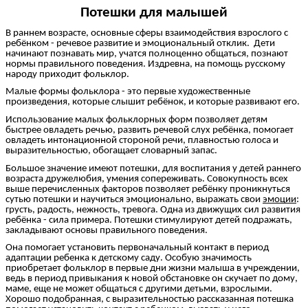
Потешки для малышей
В раннем возрасте, основные сферы взаимодействия взрослого с
ребёнком - речевое развитие и эмоциональный отклик. Дети
начинают познавать мир, учатся полноценно общаться, познают
нормы правильного поведения. Издревна, на помощь русскому
народу приходит фольклор.
Малые формы фольклора - это первые художественные
произведения, которые слышит ребёнок, и которые развивают его.
Использование малых фольклорных форм позволяет детям
быстрее овладеть речью, развить речевой слух ребёнка, помогает
овладеть интонационной стороной речи, плавностью голоса и
выразительностью, обогащает словарный запас.
Большое значение имеют потешки, для воспитания у детей раннего
возраста дружелюбия, умения сопереживать. Совокупность всех
выше перечисленных факторов позволяет ребёнку проникнуться
сутью потешки и научиться эмоционально, выражать свои
эмоции
:
грусть, радость, нежность, тревога. Одна из движущих сил развития
ребёнка - сила примера. Потешки стимулируют детей подражать,
закладывают основы правильного поведения.
Она помогает установить первоначальный контакт в период
адаптации ребенка к детскому саду. Особую значимость
приобретает фольклор в первые дни жизни малыша в учреждении,
ведь в период привыкания к новой обстановке он скучает по дому,
маме, еще не может общаться с другими детьми, взрослыми.
Хорошо подобранная, с выразительностью рассказанная потешка