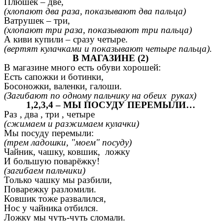
Плюшек – две,
(хлопают два раза, показывают два пальца)
Ватрушек – три,
(хлопают три раза, показывают три пальца)
А киви купили – сразу четыре.
(вертят кулачками и показывают четыре пальца).
В МАГАЗИНЕ (2)
В магазине много есть обуви хорошей:
Есть сапожки и ботинки,
Босоножки, валенки, галоши.
(Загибают по одному пальчику на обеих руках)
1,2,3,4 – МЫ ПОСУДУ ПЕРЕМЫЛИ…
Раз , два , три , четыре
(сжимаем и разжимаем кулачки)
Мы посуду перемыли:
(трем ладошки, "моем" посуду)
Чайник, чашку, ковшик, ложку
И большую поварёжку!
(загибаем пальчики)
Только чашку мы разбили,
Поварежку разломили.
Ковшик тоже развалился,
Нос у чайника отбился.
Ложку мы чуть-чуть сломали.