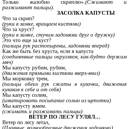
Только жалобно скриплю».
(Сжимают и
разжимают пальцы).
ЗАСОЛКА КАПУСТЫ
Что за скрип?
(руки в замке, вращаем кистями)
Что за хруст?
(руки в замке, стучим ладонями друг о дружку)
Это что еще за куст?
(пальцы рук растопырены, ладонями вперед)
Как же быть без хруста, если я капуста
(соединенные пальцы округляем, как-будто держим
мяч)
Мы капусту рубим, рубим,
(движения прямыми кистями вверх-вниз)
Мы морковку трем,
(пальцы обеих рук сжаты в кулачки, движения
кулаков к себе и от себя)
Мы капусту солим,
(имитировать посыпание солью из щепотки)
Мы капусту жмем.
(сжимать и разжимать пальцы)
ВЕТЕР ПО ЛЕСУ ГУЛЯЛ…
Ветер по лесу летал,
(
Плавные, волнообразные движения ладонями)