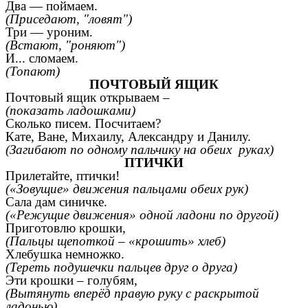
Два — поймаем.
(Приседают, "ловят")
Три — уроним.
(Встают, "роняют")
И... сломаем.
(Топают)
ПОЧТОВЫЙ ЯЩИК
Почтовый ящик открываем –
(показать ладошками)
Сколько писем. Посчитаем?
Кате, Ване, Михаилу, Александру и Данилу.
(Загибают по одному пальчику на обеих руках)
ПТИЧКИ
Прилетайте, птички!
(«Зовущие» движения пальцами обеих рук)
Сала дам синичке.
(«Режущие движения» одной ладони по другой)
Приготовлю крошки,
(Пальцы щепоткой – «крошить» хлеб)
Хлебушка немножко.
(Тереть подушечки пальцев друг о друга)
Эти крошки – голубям,
(Вытянуть вперёд правую руку с раскрытой
ладонью)