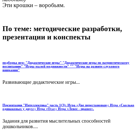
Эти крошки – воробьям.
По теме: методические разработки,
презентации и конспекты
подборка игр: "Дидактические игры" "Дидактические игры по патриотическому
воспитанию" "Игры малой модвижности" "" "Игры на развите слухового
внимания"
Развивающие дидактические игры...
Презентация "Интеллектика" часть 1(3): Игра «Две перестановки»; Игра «Сколько
одинаковых у двух»; Игра «Оса»; Игра «Левее - правее».
Задания для развития мыслительных способностей
дошкольников....