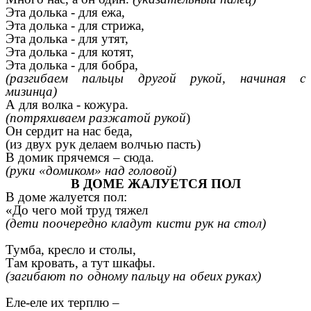
Эта долька - для ежа,
Эта долька - для стрижа,
Эта долька - для утят,
Эта долька - для котят,
Эта долька - для бобра,
(разгибаем пальцы другой рукой, начиная с
мизинца)
А для волка - кожура.
(потряхиваем разжатой рукой
)
Он сердит на нас беда,
(из двух рук делаем волчью пасть)
В домик прячемся – сюда.
(руки «домиком» над головой)
В ДОМЕ ЖАЛУЕТСЯ ПОЛ
В доме жалуется пол:
«До чего мой труд тяжел
(дети поочередно кладут кисти рук на стол)
Тумба, кресло и столы,
Там кровать, а тут шкафы.
(загибают по одному пальцу на обеих руках)
Еле-еле их терплю –