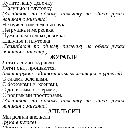
Купите нашу девочку,
Шалунью и плутовку!
(Загибают по одному пальчику на обеих руках,
начиная с мизинца)
Не нужен нам зеленый лук,
Петрушка и морковка.
Нужна нам только девочка,
Шалунья и плутовка!
(Разгибают по одному пальчику на обеих руках,
начиная с мизинца)
ЖУРАВЛИ
Летят лениво журавли.
Летят они, прощаются.
(имитируют ладонями крылья летящих журавлей)
С елками зелеными,
С березками и кленами,
С долинами, с озерами,
С родимыми просторами.
(Загибают по одному пальчику на обеих руках,
начиная с мизинца)
АПЕЛЬСИН
Мы делили апельсин,
(рука в кулаке)
Много нас, а он один.
(указательный палец)