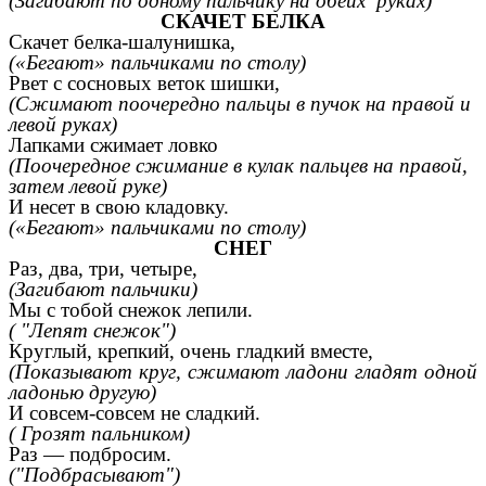
(Загибают по одному пальчику на обеих руках)
СКАЧЕТ БЕЛКА
Скачет белка-шалунишка,
(«Бегают» пальчиками по столу)
Рвет с сосновых веток шишки,
(Сжимают поочередно пальцы в пучок на правой и
левой руках)
Лапками сжимает ловко
(Поочередное сжимание в кулак пальцев на правой,
затем левой руке)
И несет в свою кладовку.
(«Бегают» пальчиками по столу)
СНЕГ
Раз, два, три, четыре,
(Загибают пальчики)
Мы с тобой снежок лепили.
( "Лепят снежок")
Круглый, крепкий, очень гладкий вместе,
(Показывают круг, сжимают ладони гладят одной
ладонью другую)
И совсем-совсем не сладкий.
( Грозят пальником)
Раз — подбросим.
("Подбрасывают")