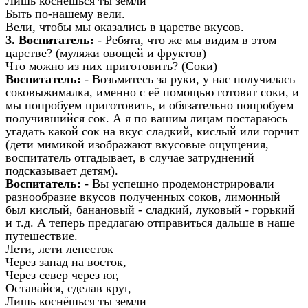
Лишь коснёшься ты земли
Быть по-нашему вели.
Вели, чтобы мы оказались в царстве вкусов.
3.
Воспитатель:
- Ребята, что же мы видим в этом
царстве? (муляжи овощей и фруктов)
Что можно из них приготовить? (Соки)
Воспитатель:
- Возьмитесь за руки, у нас получилась
соковыжималка, именно с её помощью готовят соки, и
мы попробуем приготовить, и обязательно попробуем
получившийся сок. А я по вашим лицам постараюсь
угадать какой сок на вкус сладкий, кислый или горчит
(дети мимикой изображают вкусовые ощущения,
воспитатель отгадывает, в случае затруднений
подсказывает детям).
Воспитатель:
- Вы успешно продемонстрировали
разнообразие вкусов полученных соков, лимонный
был кислый, банановый - сладкий, луковый - горький
и т.д. А теперь предлагаю отправиться дальше в наше
путешествие.
Лети, лети лепесток
Через запад на восток,
Через север через юг,
Оставайся, сделав круг,
Лишь коснёшься ты земли