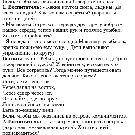
Вели, чтобы мы оказались на Северном полюсе.
1.
Воспитатель:
- Какие кругом снега, льдины. Да
здесь холодно! Как же нам согреться? (варианты
ответов детей).
- Мы можем согреться, передав друг другу доброту
наших сердец, тепло наших рук и горячие улыбки.
Хотите попробовать?
- Я передаю тепло моего сердца Максиму, улыбаюсь,
крепко пожимаю ему руку. ( Дети выполняют
упражнение по кругу).
Воспитатель:
- Ребята, почувствовали тепло доброты
и жар нашей дружбы? Улыбнитесь, возьмитесь за
руки. Все согрелись? Тогда можно путешествовать
дальше. Какой лепесток теперь сорвём?
Лети, лети лепесток
Через запад на восток,
Через север через юг,
Оставайся, сделав круг,
Лишь коснёшься ты земли
Быть по-нашему вели.
Вели, чтобы мы оказались на острове комплиментов.
2.
Воспитатель:
- Нас встречает принцесса острова
(нарядная, музыкальная кукла). Хотите с ней
познакомиться?