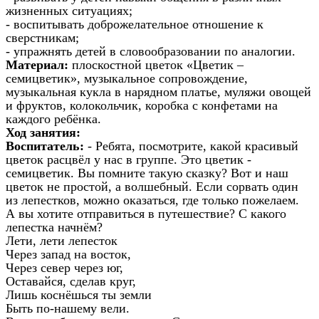
жизненных ситуациях;
- воспитывать доброжелательное отношение к
сверстникам;
- упражнять детей в словообразовании по аналогии.
Материал:
плоскостной цветок «Цветик –
семицветик», музыкальное сопровождение,
музыкальная кукла в нарядном платье, муляжи овощей
и фруктов, колокольчик, коробка с конфетами на
каждого ребёнка.
Ход занятия:
Воспитатель:
- Ребята, посмотрите, какой красивый
цветок расцвёл у нас в группе. Это цветик -
семицветик. Вы помните такую сказку? Вот и наш
цветок не простой, а волшебный. Если сорвать один
из лепестков, можно оказаться, где только пожелаем.
А вы хотите отправиться в путешествие? С какого
лепестка начнём?
Лети, лети лепесток
Через запад на восток,
Через север через юг,
Оставайся, сделав круг,
Лишь коснёшься ты земли
Быть по-нашему вели.