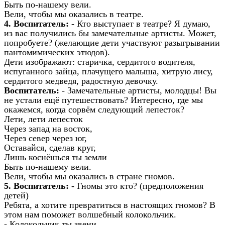
Быть по-нашему вели.
Вели, чтобы мы оказались в театре.
4.
Воспитатель:
- Кто выступает в театре? Я думаю,
из вас получились бы замечательные артисты. Может,
попробуете? (желающие дети участвуют разыгрывании
пантомимических этюдов).
Дети изображают: старичка, сердитого водителя,
испуганного зайца, плачущего малыша, хитрую лису,
сердитого медведя, радостную девочку.
Воспитатель:
- Замечательные артисты, молодцы! Вы
не устали ещё путешествовать? Интересно, где мы
окажемся, когда сорвём следующий лепесток?
Лети, лети лепесток
Через запад на восток,
Через север через юг,
Оставайся, сделав круг,
Лишь коснёшься ты земли
Быть по-нашему вели.
Вели, чтобы мы оказались в стране гномов.
5.
Воспитатель:
- Гномы это кто? (предположения
детей)
Ребята, а хотите превратиться в настоящих гномов? В
этом нам поможет волшебный колокольчик.
- Колокольчик ты звени