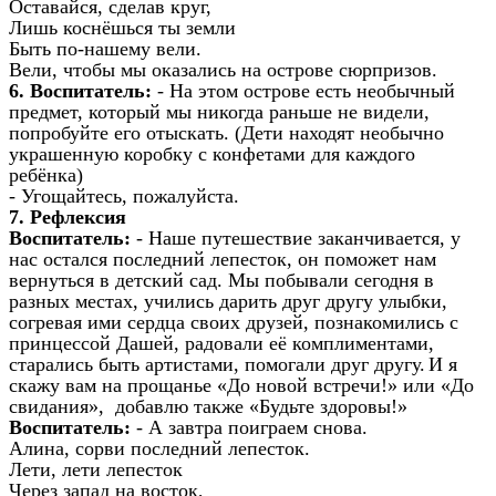
Оставайся, сделав круг,
Лишь коснёшься ты земли
Быть по-нашему вели.
Вели, чтобы мы оказались на острове сюрпризов.
6.
Воспитатель:
- На этом острове есть необычный
предмет, который мы никогда раньше не видели,
попробуйте его отыскать. (Дети находят необычно
украшенную коробку с конфетами для каждого
ребёнка)
- Угощайтесь, пожалуйста.
7. Рефлексия
Воспитатель:
- Наше путешествие заканчивается, у
нас остался последний лепесток, он поможет нам
вернуться в детский сад. Мы побывали сегодня в
разных местах, учились дарить друг другу улыбки,
согревая ими сердца своих друзей, познакомились с
принцессой Дашей, радовали её комплиментами,
старались быть артистами, помогали друг другу.
И я
скажу вам на прощанье «До новой встречи!» или «До
свидания», добавлю также «Будьте здоровы!»
Воспитатель:
- А завтра поиграем снова.
Алина, сорви последний лепесток.
Лети, лети лепесток
Через запад на восток,