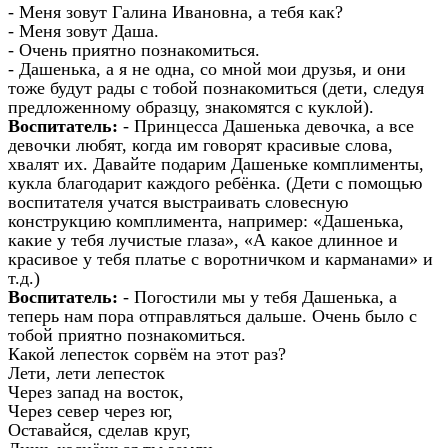
- Меня зовут Галина Ивановна, а тебя как?
- Меня зовут Даша.
- Очень приятно познакомиться.
- Дашенька, а я не одна, со мной мои друзья, и они
тоже будут рады с тобой познакомиться (дети, следуя
предложенному образцу, знакомятся с куклой).
Воспитатель:
- Принцесса Дашенька девочка, а все
девочки любят, когда им говорят красивые слова,
хвалят их. Давайте подарим Дашеньке комплименты,
кукла благодарит каждого ребёнка. (Дети с помощью
воспитателя учатся выстраивать словесную
конструкцию комплимента, например: «Дашенька,
какие у тебя лучистые глаза», «А какое длинное и
красивое у тебя платье с воротничком и карманами» и
т.д.)
Воспитатель:
- Погостили мы у тебя Дашенька, а
теперь нам пора отправляться дальше. Очень было с
тобой приятно познакомиться.
Какой лепесток сорвём на этот раз?
Лети, лети лепесток
Через запад на восток,
Через север через юг,
Оставайся, сделав круг,