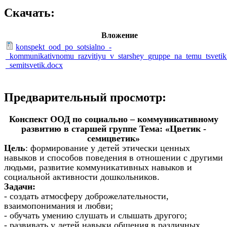
Скачать:
Вложение
konspekt_ood_po_sotsialno_-
_kommunikativnomu_razvitiyu_v_starshey_gruppe_na_temu_tsvetik
_semitsvetik.docx
Предварительный просмотр:
Конспект ООД по социально – коммуникативному
развитию в старшей группе Тема: «Цветик -
семицветик»
Цель
: формирование у детей этически ценных
навыков и способов поведения в отношении с другими
людьми, развитие коммуникативных навыков и
социальной активности дошкольников.
Задачи:
- создать атмосферу доброжелательности,
взаимопонимания и любви;
- обучать умению слушать и слышать другого;
- развивать у детей навыки общения в различных