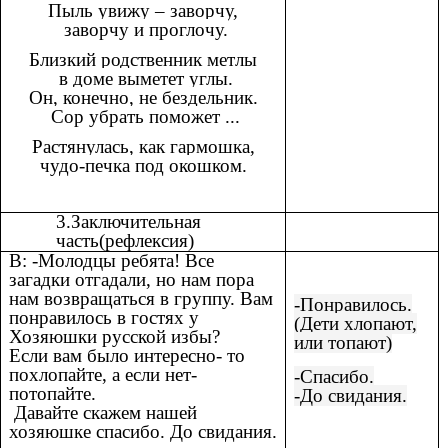
Пыль увижу – заворчу,
заворчу и проглочу.
Близкий родственник метлы
в доме выметет углы.
Он, конечно, не бездельник.
Сор убрать поможет ...
Растянулась, как гармошка,
чудо-печка под окошком.
3.Заключительная
часть(рефлексия)
В: -Молодцы ребята! Все
загадки отгадали, но нам пора
нам возвращаться в группу. Вам
-Понравилось.
понравилось в гостях у
(Дети хлопают,
Хозяюшки русской избы?
или топают)
Если вам было интересно- то
похлопайте, а если нет-
-Спасибо.
потопайте.
-До свидания.
Давайте скажем нашей
хозяюшке спасибо. До свидания.