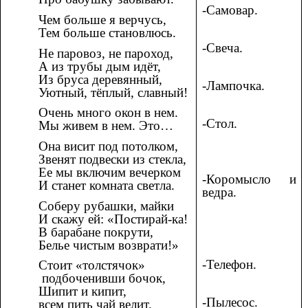
-Самовар.
Чем больше я верчусь,
Тем больше становлюсь.
-Свеча.
Не паровоз, не пароход,
А из трубы дым идёт,
Из бруса деревянный,
-Лампочка.
Уютный, тёплый, славный!
Очень много окон в нем.
-Стол.
Мы живем в нем. Это…
Она висит под потолком,
Звенят подвески из стекла,
Ее мы включим вечерком
-Коромысло и
И станет комната светла.
ведра.
Соберу рубашки, майки
И скажу ей: «Постирай-ка!
В барабане покрути,
Белье чистым возврати!»
-Телефон.
Стоит «толстячок»
подбоченивши бочок,
Шипит и кипит,
-Пылесос.
всем пить чай велит.