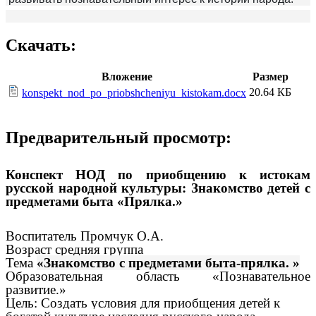
Скачать:
Вложение
Размер
20.64 КБ
konspekt_nod_po_priobshcheniyu_kistokam.docx
Предварительный просмотр:
Конспект НОД по приобщению к истокам
русской народной культуры: Знакомство детей с
предметами быта «Прялка.»
Воспитатель Промчук О.А.
Возраст средняя группа
Тема
«Знакомство с предметами быта-прялка. »
Образовательная область «Познавательное
развитие.»
Цель: Создать условия для приобщения детей
к