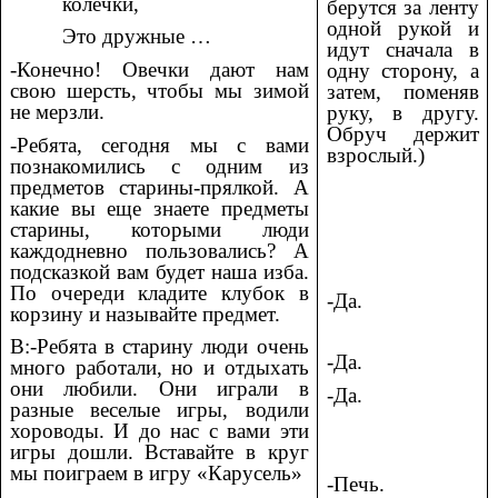
колечки,
берутся за ленту
одной рукой и
Это дружные …
идут сначала в
-Конечно! Овечки дают нам
одну сторону, а
свою шерсть, чтобы мы зимой
затем, поменяв
не мерзли.
руку, в другу.
Обруч держит
-Ребята, сегодня мы с вами
взрослый.)
познакомились с одним из
предметов старины-прялкой. А
какие вы еще знаете предметы
старины, которыми люди
каждодневно пользовались? А
подсказкой вам будет наша изба.
По очереди кладите клубок в
-Да.
корзину и называйте предмет.
В:-Ребята в старину люди очень
-Да.
много работали, но и отдыхать
они любили. Они играли в
-Да.
разные веселые игры, водили
хороводы. И до нас с вами эти
игры дошли. Вставайте в круг
мы поиграем в игру «Карусель»
-Печь.