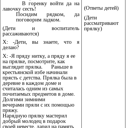
В горенку войти да на
(Ответы детей)
лавочку сесть!
Посидим рядком, да
(Дети
поговорим ладком.
рассматривают
(Дети и воспитатель
прялку)
рассаживаются)
Х: -Дети, вы знаете, что я
делаю?
Х: -Я пряду нитку, а пряду я ее
на прялке, посмотрите, как
выглядит прялка. Раньше в
крестьянской избе начинали
прясть с детства. Прялка была в
деревне в каждом доме и
считалась одним из самых
почитаемых предметов в доме.
Долгими зимними
вечерами пряли с их помощью
пряжу.
Нарядную прялку мастерил
добрый молодец в подарок
своей невесте, дарил на память