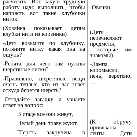
расчесать. Вот какую трудную
работу надо выполнить, чтобы
-Овечки.
напрясть вот такие клубочки
ниток!
(Хозяйка показывает детям
(Дети
клубки нити из корзинки)
перечисляют
-Дети возьмите по клубочку,
предметы,
потяните нитку какая она на
которые им
ощупь?
знакомы)
-Ребята, для чего нам нужны
-Лампа,
шерстяные нитки?
коромысло,
печь, веретено,
-Правильно, шерстяные вещи
…
очень теплые, кто из вас знает
откуда берется шерсть?
-Отгадайте загадку и узнаете
ответ на вопрос:
В стаде все они живут,
(К обручу
Целый день траву жуют,
привязаны
Шерсть закручена в
ленты. Дети