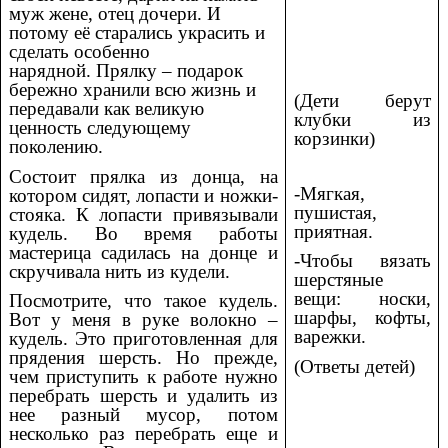
муж жене, отец дочери. И
потому её старались украсить и
сделать особенно
нарядной. Прялку – подарок
бережно хранили всю жизнь и
(Дети берут
передавали как великую
клубки из
ценность следующему
корзинки)
поколению.
Состоит прялка из донца, на
-Мягкая,
котором сидят, лопасти и ножки-
пушистая,
стояка. К лопасти привязывали
приятная.
кудель. Во время работы
мастерица садилась на донце и
-Чтобы вязать
скручивала нить из кудели.
шерстяные
вещи: носки,
Посмотрите, что такое кудель.
шарфы, кофты,
Вот у меня в руке волокно –
варежки.
кудель. Это приготовленная для
прядения шерсть. Но прежде,
(Ответы детей)
чем приступить к работе нужно
перебрать шерсть и удалить из
нее разный мусор, потом
несколько раз перебрать еще и