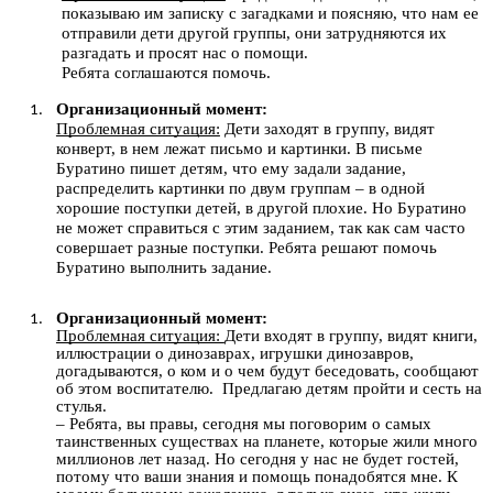
показываю им записку с загадками и поясняю, что нам ее
отправили дети другой группы, они затрудняются их
разгадать и просят нас о помощи.
Ребята соглашаются помочь.
Организационный момент:
Проблемная ситуация:
Дети заходят в группу, видят
конверт, в нем лежат письмо и картинки. В письме
Буратино пишет детям, что ему задали задание,
распределить картинки по двум группам – в одной
хорошие поступки детей, в другой плохие. Но Буратино
не может справиться с этим заданием, так как сам часто
совершает разные поступки. Ребята решают помочь
Буратино выполнить задание.
Организационный момент:
Проблемная ситуация:
Дети входят в группу, видят книги,
иллюстрации о динозаврах, игрушки динозавров,
догадываются, о ком и о чем будут беседовать, сообщают
об этом воспитателю. Предлагаю детям пройти и сесть на
стулья.
– Ребята, вы правы, сегодня мы поговорим о самых
таинственных существах на планете, которые жили много
миллионов лет назад. Но сегодня у нас не будет гостей,
потому что ваши знания и помощь понадобятся мне. К