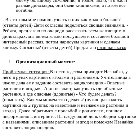
моему большому сожалению, я только знаю, что жили
разные динозавры, они были хищниками, а потом все
погибли.
- Вы готовы мне помочь узнать о них как можно больше?
(ответы детей) Дети согласны поделиться своими знаниями. -
Ребята, предлагаю по очереди рассказать всем желающим о
динозаврах, мы внимательно послушаем и составим большой
интересный рассказ, потом нарисуем картинки и сделаем
книжку. Согласны? (ответы детей) Предлагаю
план рассказа:
Организационный момент:
Проблемная ситуация:
В гости к детям приходит Незнайка, у
него в руках картинки с ягодами и растениями. Учительница в
школе дала ему задание составить энциклопедию «Опасные
растения и ягоды». А он не знает, как узнать где обычные
растения, а где опасные (ядовитые) - Что будем делать?
(помогать) Как мы можем это сделать? (нужно разложить
картинки на 2 группы: на известные и незнакомые растения и
ягоды) Далее обратимся с просьбой к родителям, поищем
информацию в интернете. На следующий день соберем картинки
с названиями, описанием растений и ягод и поможем Незнайке
составить энциклопедию.