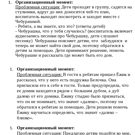
Организационный момент:
Проблемная ситуация:
Дети проходят в группу, садятся на
стульчики, вдруг до них доносится чей-то плач,
воспитатель выходит посмотреть и заходит вместе с
Чебурашкой.
- Ребята, а вы знаете, кто это? (ответы детей)
- Чебурашка, что у тебя случилось? (воспитатель включает
аудиозапись песенки про Чебурашку, дети слушают
песенку) Чебурашка поясняет детям, что заблудился и
теперь не может найти свой дом, поэтому обратился к
детям за помощью. Дети принимают решение, помочь
Чебурашке и рассказать где может быть его дом.
Организационный момент:
Проблемная ситуация:
В гости к ребятам пришел Ёжик и
рассказал, что у него есть подружка Белочка. Она
пригласила его к себе в гости. Только предупредила, что
ее домик находится рядом с большим дубом, а дуб
далеко от его домика. Ёжику стыдно было признаться,
что он не понимает, что значит «далеко», поэтому он
обратился к ребятам за помощью. Дети решили помочь
Ёжику научиться определять, что значит «далеко –
близко».
Организационный момент:
Проблемная ситуация:
Предлагаю детям подойти ко мне,