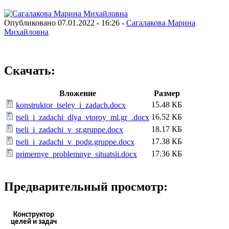
Опубликовано 07.01.2022 - 16:26 -
Сагалакова Марина
Михайловна
Скачать:
Вложение
Размер
15.48 КБ
konstruktor_tseley_i_zadach.docx
16.52 КБ
tseli_i_zadachi_dlya_vtoroy_ml.gr_.docx
18.17 КБ
tseli_i_zadachi_v_sr.gruppe.docx
17.38 КБ
tseli_i_zadachi_v_podg.gruppe.docx
17.36 КБ
primernye_problemnye_situatsii.docx
Предварительный просмотр:
Конструктор
целей и задач