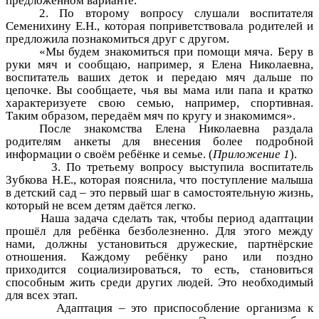
предложенном варианте.
2. По второму вопросу слушали воспитателя
Семенихину Е.Н., которая поприветствовала родителей и
предложила познакомиться друг с другом.
«Мы будем знакомиться при помощи мяча. Беру в
руки мяч и сообщаю, например, я Елена Николаевна,
воспитатель ваших деток и передаю мяч дальше по
цепочке. Вы сообщаете, чья вы мама или папа и кратко
характеризуете свою семью, например, спортивная.
Таким образом, передаём мяч по кругу и знакомимся».
После знакомства Елена Николаевна раздала
родителям анкеты для внесения более подробной
информации о своём ребёнке и семье. (
Приложение 1
).
3. По третьему вопросу выступила воспитатель
Зубкова Н.Е., которая пояснила, что поступление малыша
в детский сад – это первый шаг в самостоятельную жизнь,
который не всем детям даётся легко.
Наша задача сделать так, чтобы период адаптации
прошёл для ребёнка безболезненно. Для этого между
нами, должны установиться дружеские, партнёрские
отношения. Каждому ребёнку рано или поздно
приходится социализироваться, то есть, становиться
способным жить среди других людей. Это необходимый
для всех этап.
Адаптация – это приспособление организма к