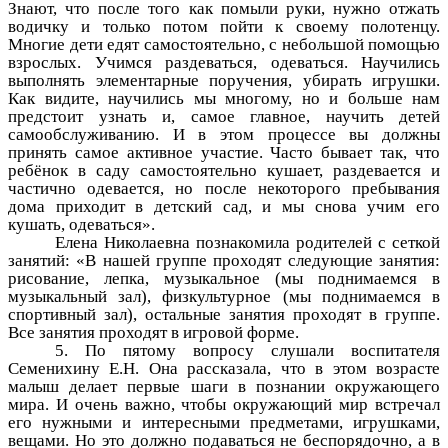
Знают, что после того как помыли руки, нужно отжать
водичку и только потом пойти к своему полотенцу.
Многие дети едят самостоятельно, с небольшой помощью
взрослых. Учимся раздеваться, одеваться. Научились
выполнять элементарные поручения, убирать игрушки.
Как видите, научились мы многому, но и больше нам
предстоит узнать и, самое главное, научить детей
самообслуживанию. И в этом процессе вы должны
принять самое активное участие. Часто бывает так, что
ребёнок в саду самостоятельно кушает, раздевается и
частично одевается, но после некоторого пребывания
дома приходит в детский сад, и мы снова учим его
кушать, одеваться».
Елена Николаевна познакомила родителей с сеткой
занятий: «В нашей группе проходят следующие занятия:
рисование, лепка, музыкальное (мы поднимаемся в
музыкальный зал), физкультурное (мы поднимаемся в
спортивный зал), остальные занятия проходят в группе.
Все занятия проходят в игровой форме.
5. По пятому вопросу слушали воспитателя
Семенихину Е.Н. Она рассказала, что в этом возрасте
малыш делает первые шаги в познании окружающего
мира. И очень важно, чтобы окружающий мир встречал
его нужными и интересными предметами, игрушками,
вещами. Но это должно подаваться не беспорядочно, а в