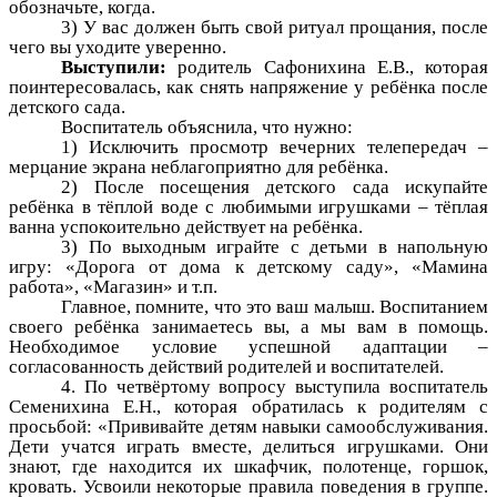
обозначьте, когда.
3) У вас должен быть свой ритуал прощания, после
чего вы уходите уверенно.
Выступили:
родитель Сафонихина Е.В., которая
поинтересовалась, как снять напряжение у ребёнка после
детского сада.
Воспитатель объяснила, что нужно:
1) Исключить просмотр вечерних телепередач –
мерцание экрана неблагоприятно для ребёнка.
2) После посещения детского сада искупайте
ребёнка в тёплой воде с любимыми игрушками – тёплая
ванна успокоительно действует на ребёнка.
3) По выходным играйте с детьми в напольную
игру: «Дорога от дома к детскому саду», «Мамина
работа», «Магазин» и т.п.
Главное, помните, что это ваш малыш. Воспитанием
своего ребёнка занимаетесь вы, а мы вам в помощь.
Необходимое условие успешной адаптации –
согласованность действий родителей и воспитателей.
4. По четвёртому вопросу выступила воспитатель
Семенихина Е.Н., которая обратилась к родителям с
просьбой: «Прививайте детям навыки самообслуживания.
Дети учатся играть вместе, делиться игрушками. Они
знают, где находится их шкафчик, полотенце, горшок,
кровать. Усвоили некоторые правила поведения в группе.