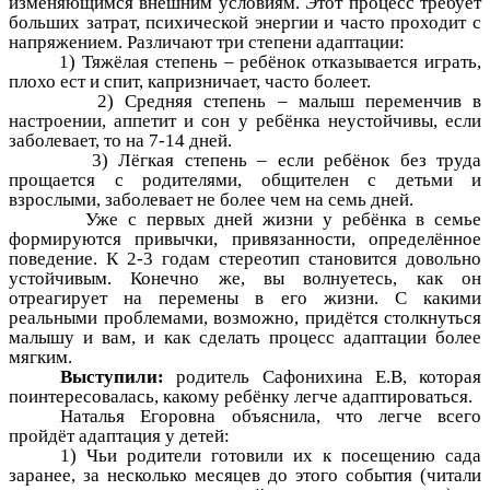
изменяющимся внешним условиям. Этот процесс требует
больших затрат, психической энергии и часто проходит с
напряжением. Различают три степени адаптации:
1) Тяжёлая степень – ребёнок отказывается играть,
плохо ест и спит, капризничает, часто болеет.
2) Средняя степень – малыш переменчив в
настроении, аппетит и сон у ребёнка неустойчивы, если
заболевает, то на 7-14 дней.
3) Лёгкая степень – если ребёнок без труда
прощается с родителями, общителен с детьми и
взрослыми, заболевает не более чем на семь дней.
Уже с первых дней жизни у ребёнка в семье
формируются привычки, привязанности, определённое
поведение. К 2-3 годам стереотип становится довольно
устойчивым. Конечно же, вы волнуетесь, как он
отреагирует на перемены в его жизни. С какими
реальными проблемами, возможно, придётся столкнуться
малышу и вам, и как сделать процесс адаптации более
мягким.
Выступили:
родитель Сафонихина Е.В, которая
поинтересовалась, какому ребёнку легче адаптироваться.
Наталья Егоровна объяснила, что легче всего
пройдёт адаптация у детей:
1) Чьи родители готовили их к посещению сада
заранее, за несколько месяцев до этого события (читали