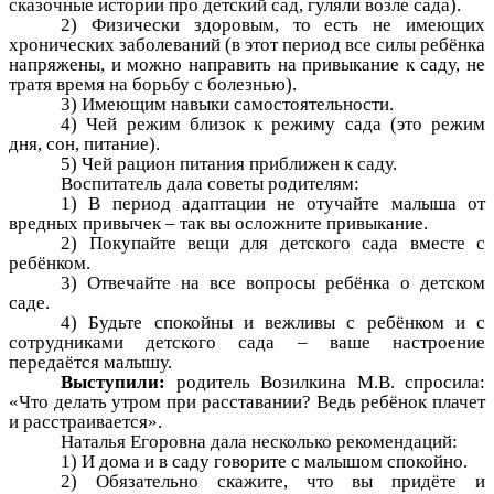
сказочные истории про детский сад, гуляли возле сада).
2) Физически здоровым, то есть не имеющих
хронических заболеваний (в этот период все силы ребёнка
напряжены, и можно направить на привыкание к саду, не
тратя время на борьбу с болезнью).
3) Имеющим навыки самостоятельности.
4) Чей режим близок к режиму сада (это режим
дня, сон, питание).
5) Чей рацион питания приближен к саду.
Воспитатель дала советы родителям:
1) В период адаптации не отучайте малыша от
вредных привычек – так вы осложните привыкание.
2) Покупайте вещи для детского сада вместе с
ребёнком.
3) Отвечайте на все вопросы ребёнка о детском
саде.
4) Будьте спокойны и вежливы с ребёнком и с
сотрудниками детского сада – ваше настроение
передаётся малышу.
Выступили:
родитель Возилкина М.В. спросила:
«Что делать утром при расставании? Ведь ребёнок плачет
и расстраивается».
Наталья Егоровна дала несколько рекомендаций:
1) И дома и в саду говорите с малышом спокойно.
2) Обязательно скажите, что вы придёте и