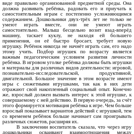
виде правильно организованной предметной среды. Она
должна развивать ребёнка, радовать его и приучать к
самостоятельным играм с постепенно усложняющимся
содержанием. Дошкольники двух-трёх лет не только не
умеют играть вместе, они не умеют играть
самостоятельно. Малыш бесцельно возит взад-вперёд
машину, таскает куклу, не находя ей большего
применения, он её быстро бросает, требует новую
игрушку. Ребёнок никогда не начнёт играть сам, его надо
этому учить. Подбор игрушек по возрасту является
важным педагогическим условием развития личности
ребёнка. В игровом уголке ребёнка должны быть игрушки
и материалы для различных видов деятельности: игровой,
познавательно-исследовательской, продуктивной,
двигательной. Большое значение в этом возрасте имеют
игры с сюжетными игрушками, так как в них дети
отражают свой накопленный социальный опыт. Конечно
же, взрослый должен вызвать интерес к этой игрушке, к
совершаемому с ней действию. В первую очередь, за счёт
этого формируется мотивация ребёнка к игре. Чем больше
взрослый показывает вариантов действий с игрушкой, тем
со временем ребёнок больше начинает сам проигрывать
различных сюжетов, расширяя их.
В заключении воспитатель сказала, что через игру
дошкольники осваивают взаимоотношения между