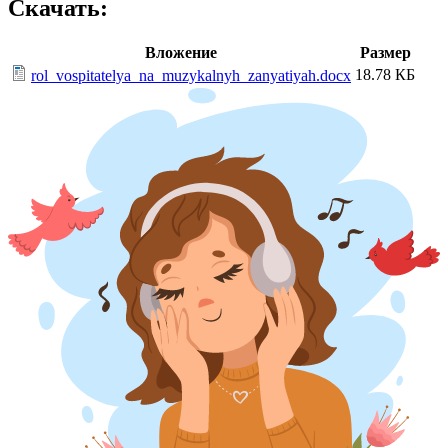
Скачать:
Вложение
Размер
18.78 КБ
rol_vospitatelya_na_muzykalnyh_zanyatiyah.docx