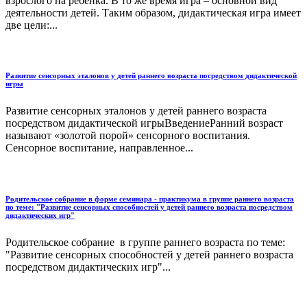
взрослого на ребенка. В то же время игра – основной вид
деятельности детей. Таким образом, дидактическая игра имеет
две цели:...
Развитие сенсорных эталонов у детей раннего возраста посредством дидактической
игры
Развитие сенсорных эталонов у детей раннего возраста
посредством дидактической игрыВведениеРанний возраст
называют «золотой порой» сенсорного воспитания.
Сенсорное воспитание, направленное...
Родительское собрание в форме семинара - практикума в группе раннего возраста
по теме: "Развитие сенсорных способностей у детей раннего возраста посредством
дидактических игр"
Родительское собрание в группе раннего возраста по теме:
"Развитие сенсорных способностей у детей раннего возраста
посредством дидактических игр"...