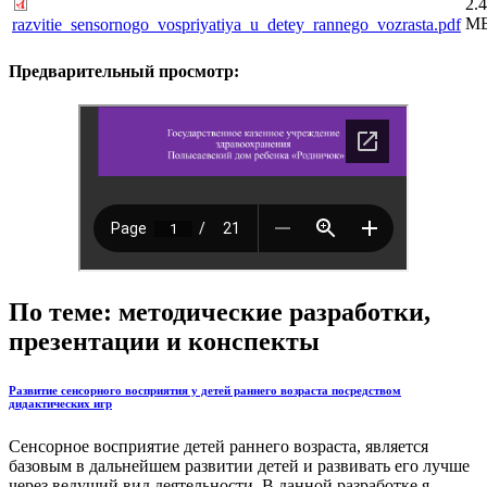
2.
М
razvitie_sensornogo_vospriyatiya_u_detey_rannego_vozrasta.pdf
Предварительный просмотр:
По теме: методические разработки,
презентации и конспекты
Развитие сенсорного восприятия у детей раннего возраста посредством
дидактических игр
Сенсорное восприятие детей раннего возраста, является
базовым в дальнейшем развитии детей и развивать его лучше
через ведущий вид деятельности. В данной разработке я