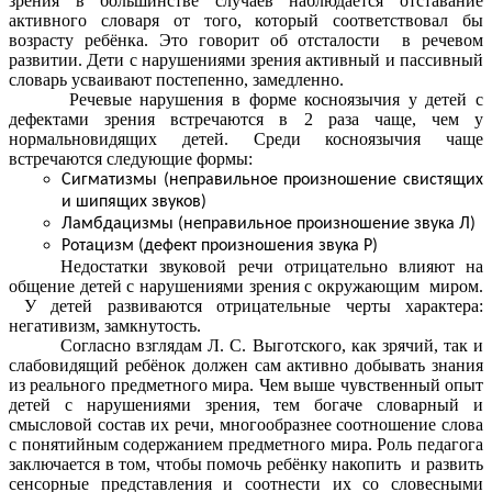
зрения в большинстве случаев наблюдается отставание
активного словаря от того, который соответствовал бы
возрасту ребёнка. Это говорит об отсталости в речевом
развитии. Дети с нарушениями зрения активный и пассивный
словарь усваивают постепенно, замедленно.
Речевые нарушения в форме косноязычия у детей с
дефектами зрения встречаются в 2 раза чаще, чем у
нормальновидящих детей. Среди косноязычия чаще
встречаются следующие формы:
Сигматизмы (неправильное произношение свистящих
и шипящих звуков)
Ламбдацизмы (неправильное произношение звука Л)
Ротацизм (дефект произношения звука Р)
Недостатки звуковой речи отрицательно влияют на
общение детей с нарушениями зрения с окружающим миром.
У детей развиваются отрицательные черты характера:
негативизм, замкнутость.
Согласно взглядам Л. С. Выготского, как зрячий, так и
слабовидящий ребёнок должен сам активно добывать знания
из реального предметного мира. Чем выше чувственный опыт
детей с нарушениями зрения, тем богаче словарный и
смысловой состав их речи, многообразнее соотношение слова
с понятийным содержанием предметного мира. Роль педагога
заключается в том, чтобы помочь ребёнку накопить и развить
сенсорные представления и соотнести их со словесными