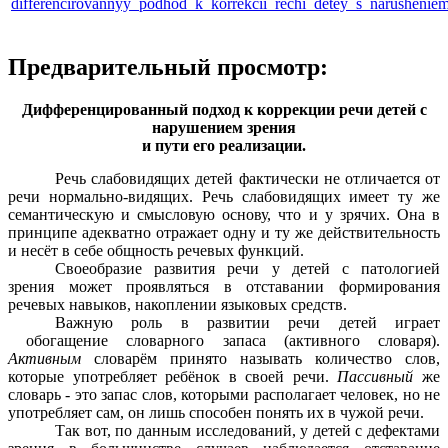
differencirovannyy_podhod_k_korrekcii_rechi_detey_s_narusheniem_
Предварительный просмотр:
Дифференцированный подход к коррекции речи детей с
нарушением зрения
и пути его реализации.
Речь слабовидящих детей фактически не отличается от
речи нормально-видящих. Речь слабовидящих имеет ту же
семантическую и смысловую основу, что и у зрячих. Она в
принципе адекватно отражает одну и ту же действительность
и несёт в себе общность речевых функций.
Своеобразие развития речи у детей с патологией
зрения может проявляться в отставании формирования
речевых навыков, накоплении языковых средств.
Важную роль в развитии речи детей играет
обогащение словарного запаса (активного словаря).
Активным
словарём принято называть количество слов,
которые употребляет ребёнок в своей речи.
Пассивный
же
словарь - это запас слов, которыми располагает человек, но не
употребляет сам, он лишь способен понять их в чужой речи.
Так вот, по данным исследований, у детей с дефектами