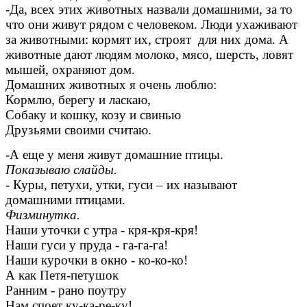
-Да, всех этих животных назвали домашними, за то
что они живут рядом с человеком. Люди ухаживают
за животными: кормят их, строят для них дома. А
животные дают людям молоко, мясо, шерсть, ловят
мышей, охраняют дом.
Домашних животных я очень люблю:
Кормлю, берегу и ласкаю,
Собаку и кошку, козу и свинью
Друзьями своими считаю.
-А еще у меня живут домашние птицы.
Показываю слайды.
- Куры, петухи, утки, гуси – их называют
домашними птицами.
Физминутка.
Наши уточки с утра - кря-кря-кря!
Наши гуси у пруда - га-га-га!
Наши курочки в окно - ко-ко-ко!
А как Петя-петушок
Ранним - рано поутру
Нам споет ку-ка-ре-ку!