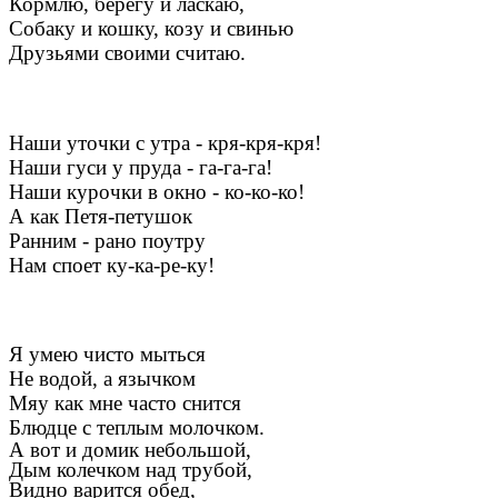
Кормлю, берегу и ласкаю,
Собаку и кошку, козу и свинью
Друзьями своими считаю.
Наши уточки с утра - кря-кря-кря!
Наши гуси у пруда - га-га-га!
Наши курочки в окно - ко-ко-ко!
А как Петя-петушок
Ранним - рано поутру
Нам споет ку-ка-ре-ку!
Я умею чисто мыться
Не водой, а язычком
Мяу как мне часто снится
Блюдце с теплым молочком.
А вот и домик небольшой,
Дым колечком над трубой,
Видно варится обед,