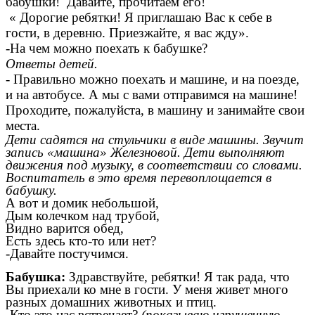
бабушки! Давайте, прочитаем его!
«
Дорогие ребятки! Я приглашаю Вас к себе в
гости, в деревню. Приезжайте, я вас жду».
-На чем можно поехать к бабушке?
Ответы детей.
- Правильно можно поехать и машине, и на поезде,
и на автобусе. А мы с вами отправимся на машине!
Проходите, пожалуйста, в машину и занимайте свои
места.
Дети садятся на стульчики в виде машины. Звучит
запись «машина» Железновой. Дети выполняют
движения под музыку, в соответствии со словами.
Воспитатель в это время перевоплощается в
бабушку.
А вот и домик небольшой,
Дым колечком над трубой,
Видно варится обед,
Есть здесь кто-то или нет?
-Давайте постучимся.
Бабушка:
Здравствуйте, ребятки! Я так рада, что
Вы приехали ко мне в гости. У меня живет много
разных домашних животных и птиц.
-Кто это нас встречает?
(показываю игрушечную