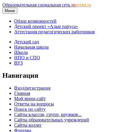
Образовательная социальная сеть
ns
portal.ru
Меню
Обзор возможностей
Детский проект «Алые паруса»
Аттестация педагогических работников
Детский сад
Начальная школа
Школа
НПО и СПО
ВУЗ
Навигация
Вход/регистрация
Главная
Мой мини-сайт
Ответы на вопросы
Поиск по сайту
Сайты классов, групп, кружков...
Сайты образовательных учреждений
Сайты коллег
Форумы