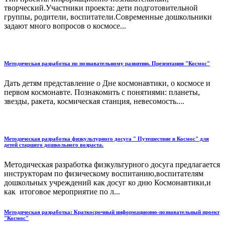
творческий.Участники проекта: дети подготовительной
группы, родители, воспитатели.Современные дошкольники
задают много вопросов о космосе...
Методическая разработка по познавательному развитию. Презентация "Космос"
Дать детям представление о Дне космонавтики, о космосе и
первом космонавте. Познакомить с понятиями: планеты,
звезды, ракета, космическая станция, невесомость....
Методическая разработка физкультурного досуга " Путешествие в Космос" для
детей старшего дошкольного возраста.
Методическая разработка физкультурного досуга предлагается
инструкторам по физическому воспитанию,воспитателям
дошкольных учреждений как досуг ко дню Космонавтики,и
как итоговое мероприятие по л...
Методическая разработка: Краткосрочный информационно-познавательный проект
"Космос"