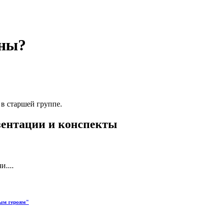
аны?
 в старшей группе.
езентации и конспекты
....
ным героям"