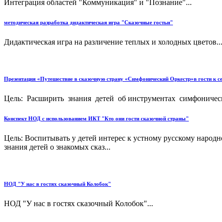
Интеграция областей "Коммуникация" и "Познание"...
методическая разработка дидактическая игра "Сказочные гостьи"
Дидактическая игра на различение теплых и холодных цветов..
Презентация «Путешествие в сказочную страну «Симфонический Оркестр»в гости к 
Цель: Расширить знания детей об инструментах симфоническ
Конспект НОД с использованием ИКТ "Кто они гости сказочной страны"
Цель: Воспитывать у детей интерес к устному русскому народ
знания детей о знакомых сказ...
НОД "У нас в гостях сказочный Колобок"
НОД "У нас в гостях сказочный Колобок"...