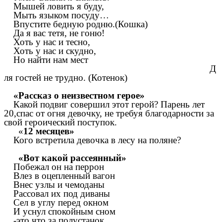
Мышей ловить я буду,
Мыть языком посуду…
Впустите бедную родню.(Кошка)
Да я вас тетя, не гоню!
Хоть у нас и тесно,
Хоть у нас и скудно,
Но найти нам мест
Д
ля гостей не трудно. (Котенок)
«Рассказ о неизвестном герое»
Какой подвиг совершил этот герой? Парень лет
20,спас от огня девочку, не требуя благодарности за
свой героический поступок.
«
12 месяцев»
Кого встретила девочка в лесу на поляне?
«Вот какой рассеянный»
Побежал он на перрон
Влез в оцепленный вагон
Внес узлы и чемоданы
Рассовал их под диваны
Сел в углу перед окном
И уснул спокойным сном
-это что за полустанок