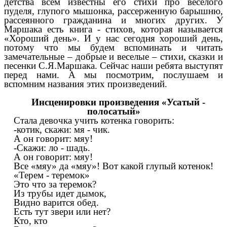
детства всем известны его стихи про веселого
пуделя, глупого мышонка, рассерженную барышню,
рассеянного гражданина и многих других. У
Маршака есть книга - стихов, которая называется
«Хороший день». И у нас сегодня хороший день,
потому что мы будем вспоминать и читать
замечательные – добрые и веселые – стихи, сказки и
песенки С.Я.Маршака. Сейчас наши ребята выступят
перед нами. А мы посмотрим, послушаем и
вспомним названия этих произведений.
Инсценировки произведения «Усатый -
полосатый»
Стала девочка учить котенка говорить:
-котик, скажи: мя - чик.
А он говорит: мяу!
-Скажи: ло - шадь.
А он говорит: мяу!
Все «мяу» да «мяу»! Вот какой глупый котенок!
«Терем - теремок»
Это что за теремок?
Из трубы идет дымок,
Видно варится обед.
Есть тут звери или нет?
Кто, кто