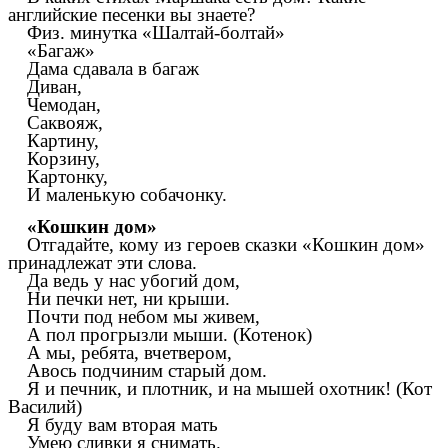
английские песенки вы знаете?
Физ. минутка «Шалтай-болтай»
«Багаж»
Дама сдавала в багаж
Диван,
Чемодан,
Саквояж,
Картину,
Корзину,
Картонку,
И маленькую собачонку.
«Кошкин дом»
Отгадайте, кому из героев сказки «Кошкин дом»
принадлежат эти слова.
Да ведь у нас убогий дом,
Ни печки нет, ни крыши.
Почти под небом мы живем,
А пол прогрызли мыши. (Котенок)
А мы, ребята, вчетвером,
Авось подчиним старый дом.
Я и печник, и плотник, и на мышей охотник! (Кот
Василий)
Я буду вам вторая мать
Умею сливки я снимать.