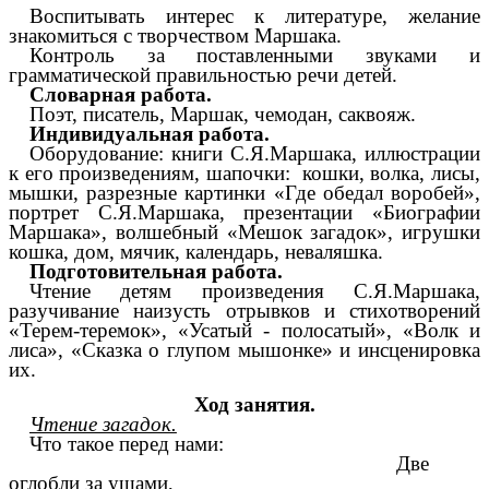
Воспитывать интерес к литературе, желание
знакомиться с творчеством Маршака.
Контроль за поставленными звуками и
грамматической правильностью речи детей.
Словарная работа.
Поэт, писатель, Маршак, чемодан, саквояж.
Индивидуальная работа.
Оборудование: книги С.Я.Маршака, иллюстрации
к его произведениям, шапочки: кошки, волка, лисы,
мышки, разрезные картинки «Где обедал воробей»,
портрет С.Я.Маршака, презентации «Биографии
Маршака», волшебный «Мешок загадок», игрушки
кошка, дом, мячик, календарь, неваляшка.
Подготовительная работа.
Чтение детям произведения С.Я.Маршака,
разучивание наизусть отрывков и стихотворений
«Терем-теремок», «Усатый - полосатый», «Волк и
лиса», «Сказка о глупом мышонке» и инсценировка
их.
Ход занятия.
Чтение загадок.
Что такое перед нами:
Две
оглобли за ушами,