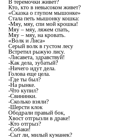
В теремочки живет?
Кто, кто в невысоком живет?
«Сказка о глупом мышонке»
Стала петь мышонку кошка:
-Мяу, мяу, спи мой крошка!
Мяу – мяу, ляжем спать,
Мяу – мяу, на кровать.
«Волк и Лиса»
Серый волк в густом лесу
Встретил рыжую лису.
-Лисавета, здравствуй!
-Как дела, зубатый?
-Ничего идут дела.
Голова еще цела.
-Где ты был?
-На рынке.
-Что купил?
-Свининки.
-Сколько взяли?
-Шерсти клок
Ободрали правый бок,
Хвост отгрызли в драке!
-Кто отгрыз?
-Собаки!
-Сыт ли, милый куманек?