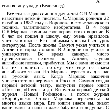
А
если встану упаду. (Велосипед)
Все эти загадки сочинил для детей С.Я.Маршак –
известный детский писатель. С.Маршак родился 22
октября в 1887 году в Воронеже в семье заводского
техника, талантливого изобретателя. В 4 года
С.Я.Маршак сочинил свое первое стихотворение. В
8 лет он пошел в школу, ему очень нравилось
учиться в школе. Его любимым уроком был -урок
литературы. После школы Самуил уехал учиться в
Англию в город Лондон. В Лондоне он учился в
университете. Во время каникул, много
путешествовал пешком по Англии, слушая
английские песенки, прибаутки. Мы с вами не смогли
бы их прочитать, потому что еще не знаем
английского языка. Но Маршак перевел их для нас
на русский язык. Когда Маршак закончил
университет он вернулся в Россию. Самуил создал
первый детский театр, выпустил первые книги
«Пожар», «Почта» и др. Выпустил первый детский
журнал «Новый Робинзон», а потом журнал
«Воробушек». Стихи Маршака переведены на
многие языки мира. Его книги знаете вы, знают
ваши мамы и папы и даже бабушки и дедушки. С