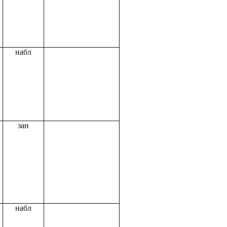
набл
зан
набл