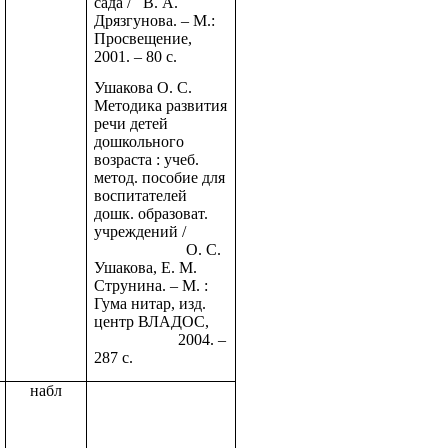
сада / В. А.
Дрязгунова. – М.:
Просвещение,
2001. – 80 с.
Ушакова О. С.
Методика развития
речи детей
дошкольного
возраста : учеб.
метод. пособие для
воспитателей
дошк. образоват.
учреждений /
О. С.
Ушакова, Е. М.
Струнина. – М. :
Гума нитар, изд.
центр ВЛАДОС,
2004. –
287 с.
набл