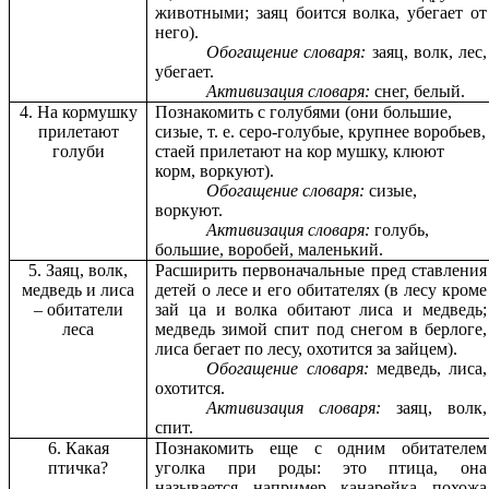
животными; заяц боится волка, убегает от
него).
Обогащение словаря:
заяц, волк, лес,
убегает.
Активизация словаря:
снег, белый.
4. На кормушку
Познакомить с голубями (они большие,
прилетают
сизые, т. е. серо-голубые, крупнее воробьев,
голуби
стаей прилетают на кор мушку, клюют
корм, воркуют).
Обогащение словаря:
сизые,
воркуют.
Активизация словаря:
голубь,
большие, воробей, маленький.
5. Заяц, волк,
Расширить первоначальные пред ставления
медведь и лиса
детей о лесе и его обитателях (в лесу кроме
– обитатели
зай ца и волка обитают лиса и медведь;
леса
медведь зимой спит под снегом в берлоге,
лиса бегает по лесу, охотится за зайцем).
Обогащение словаря:
медведь, лиса,
охотится.
Активизация словаря:
заяц, волк,
спит.
6. Какая
Познакомить еще с одним обитателем
птичка?
уголка при роды: это птица, она
называется, например, канарейка, похожа