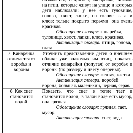
на птиц, которые живут на улице и которых
дети наблюдали: у нее есть туловище,
голова, хвост, лапки, на голове глаза и
клюв; тельце покрыто перьями, она очень
красивая.
Обогащение словаря:
канарейка,
туловище, хвост, лапки, клюв, красивая.
Активизация словаря:
птица, голова,
глаза.
7. Канарейка
Уточнить представление детей о внешнем
отличается от
облике уже знакомых им птиц, показать
воробья и
отличие канарейки (попугая) от воробья и
вороны
вороны (по размеру и цвету оперенья).
Обогащение словаря:
желтая, клетка.
Активизация словаря:
воробей,
ворона, большая, маленький, черная, серая.
8. Как снег
Показать, что снег в тепле тает и
становится
становится водой, в талой воде есть мусор,
водой
она грязная.
Обогащение словаря:
грязная, тает,
мусор.
Активизация словаря:
снег, вода.