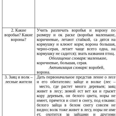
2. Какие
Учить различать воробья и ворону по
воробьи? Какие
размеру и ок раске (воробьи маленькие,
вороны?
коричневые, летают стайкой, са дятся на
кормушку и клюют корм; ворона большая,
черно-серая, летает чаще всего одна, на
кормушку не садится); знать названия птиц.
Обогащение словаря:
маленькие,
коричневые, большая, серая.
Активизация словаря:
воробей,
ворона.
3. Заяц и волк –
Дать первоначальное представ ление о лесе
лесные жители
и его обитателях: зайце и волке (лес
–
место, где растет много деревьев; заяц
живет в лесу; зимой ест вет ки и грызет
кору деревьев, он белого цвета, норы не
имеет, прячется и спит в снегу, под елками:
белого зайца в белом снегу совсем не
видно; волк тоже живет в лесу, норы не име
ет, охотится за зайцами и другими