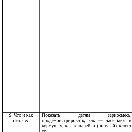
9. Что и как
Показать детям зерносмесь,
птица ест
продемонстрировать, как ее насыпают в
кормушку, как канарейка (попугай) клюет
ее.