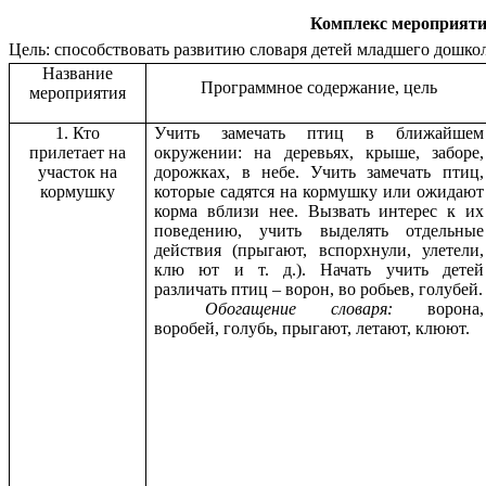
Комплекс мероприятий
Цель: способствовать развитию словаря детей младшего дошкол
Название
Программное содержание, цель
мероприятия
1. Кто
Учить замечать птиц в ближайшем
прилетает на
окружении: на деревьях, крыше, заборе,
участок на
дорожках, в небе. Учить замечать птиц,
кормушку
которые садятся на кормушку или ожидают
корма вблизи нее. Вызвать интерес к их
поведению, учить выделять отдельные
действия (прыгают, вспорхнули, улетели,
клю ют и т. д.). Начать учить детей
различать птиц
–
ворон, во робьев, голубей.
Обогащение словаря:
ворона,
воробей, голубь, прыгают, летают, клюют.