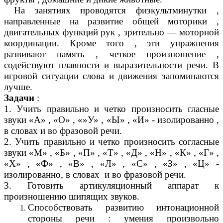
На занятиях проводятся физкультминутки ,
направленные на развитие общей моторики ,
двигательных функций рук , зрительно — моторной
координации. Кроме того , эти упражнения
развивают память , четкое произношение ,
содействуют плавности и выразительности речи. В
игровой ситуации слова и движения запоминаются
лучше.
Задачи
:
1. Учить правильно и четко произносить гласные
звуки «А» , «О» , «»У» , «Ы» , «И» - изолированно ,
в словах и во фразовой речи.
2. Учить правильно и четко произносить согласные
звуки «М» , «Б» , «П» , «Т» , «Д» , «Н» , «К» , «Г» ,
«Х» , «Ф» , «В» , «Л» , «С» , «З» , «Ц» -
изолированно, в словах и во фразовой речи.
3. Готовить артикуляционный аппарат к
произношению шипящих звуков.
Способствовать развитию интонационной
стороны речи : умения произвольно