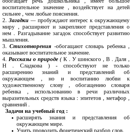
обогащает речь дошкольника , имеет большое
воспитательное значение , воздействует на детей
сильнее , чем любые пояснения.
2.
Загадки
—
пробуждают интерес к окружающему
миру , расширяют и закрепляют представления о
нем . Разгадывание загадок способствует развитию
мышления.
3.
Стихотворения
-
обогащают словарь ребенка ,
оказывают воспитательное значение.
4.
Рассказы о природе
(
К . У шинского , В . Даля ,
Н . Сладкова ) - способствуют не только
расширению знаний и представлений об
окружающем , но и воспитанию любви к
художественному слову , обогащению словаря
ребенка , использованию в речи различных
выразительных средств языка : эпитетов , метафор ,
сравнений .
Задачи на учебный год :
расширять знания и представления об
окружающем мире.
Учить проводить фонетический разбор слов.