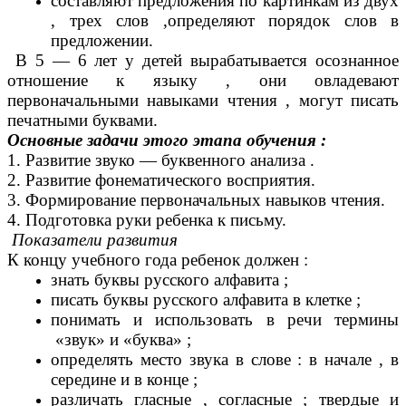
составляют предложения по картинкам из двух
, трех слов ,определяют порядок слов в
предложении.
В 5 — 6 лет у детей вырабатывается осознанное
отношение к языку , они овладевают
первоначальными навыками чтения , могут писать
печатными буквами.
Основные задачи этого этапа обучения :
1. Развитие звуко — буквенного анализа .
2. Развитие фонематического восприятия.
3. Формирование первоначальных навыков чтения.
4. Подготовка руки ребенка к письму.
Показатели развития
К концу учебного года ребенок должен :
знать буквы русского алфавита ;
писать буквы русского алфавита в клетке ;
понимать и использовать в речи термины
«звук» и «буква» ;
определять место звука в слове : в начале , в
середине и в конце ;
различать гласные , согласные ; твердые и