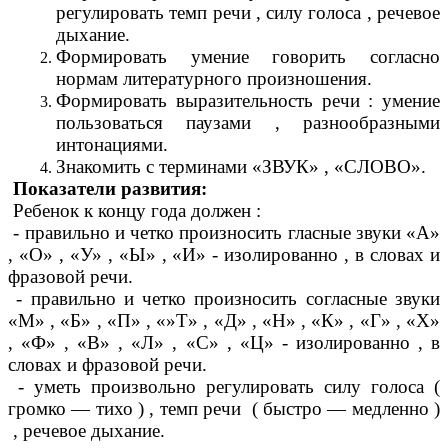
регулировать темп речи , силу голоса , речевое
дыхание.
Формировать умение говорить согласно
нормам литературного произношения.
Формировать выразительность речи : умение
пользоваться паузами , разнообразными
интонациями.
Знакомить с терминами «ЗВУК» , «СЛОВО».
Показатели развития:
Ребенок к концу года должен :
- правильно и четко произносить гласные звуки «А»
, «О» , «У» , «Ы» , «И» - изолированно , в словах и
фразовой речи.
- правильно и четко произносить согласные звуки
«М» , «Б» , «П» , «»Т» , «Д» , «Н» , «К» , «Г» , «Х»
, «Ф» , «В» , «Л» , «С» , «Ц» - изолированно , в
словах и фразовой речи.
- уметь произвольно регулировать силу голоса (
громко — тихо ) , темп речи ( быстро — медленно )
, речевое дыхание.