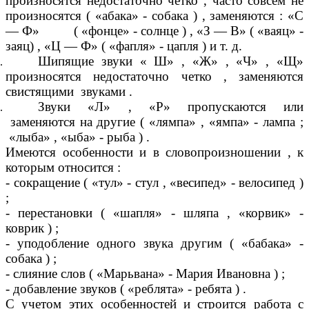
произносятся недостаточно четко , часто совсем не
произносятся ( «абака» - собака ) , заменяются : «С
— Ф» ( «фонце» - солнце ) , «З — В» ( «ваяц» -
заяц) , «Ц — Ф» ( «фапля» - цапля ) и т. д.
Шипящие звуки « Ш» , «Ж» , «Ч» , «Щ»
произносятся недостаточно четко , заменяются
свистящими звуками .
Звуки «Л» , «Р» пропускаются или
заменяются на другие ( «лямпа» , «ямпа» - лампа ;
«лыба» , «ыба» - рыба ) .
Имеются особенности и в словопроизношении , к
которым относится :
- сокращение ( «тул» - стул , «весипед» - велосипед )
;
- перестановки ( «шапля» - шляпа , «корвик» -
коврик ) ;
- уподобление одного звука другим ( «бабака» -
собака ) ;
- слияние слов ( «Марьвана» - Мария Ивановна ) ;
- добавление звуков ( «реблята» - ребята ) .
С учетом этих особенностей и строится работа с