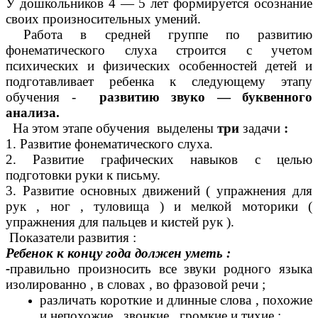
У дошкольников 4 — 5 лет формируется осознание
своих произносительных умений.
Работа в средней группе по развитию
фонематического слуха строится с учетом
психических и физических особенностей детей и
подготавливает ребенка к следующему этапу
обучения -
развитию звуко — буквенного
анализа.
На этом этапе обучения выделены
три
задачи
:
1. Развитие фонематического слуха.
2. Развитие графических навыков с целью
подготовки руки к письму.
3. Развитие основных движений ( упражнения для
рук , ног , туловища ) и мелкой моторики (
упражнения для пальцев и кистей рук ).
Показатели развития :
Ребенок к концу года должен уметь :
-
правильно произносить все звуки родного языка
изолированно , в словах , во фразовой речи ;
различать короткие и длинные слова , похожие
и непохожие , звонкие , громкие и тихие ;