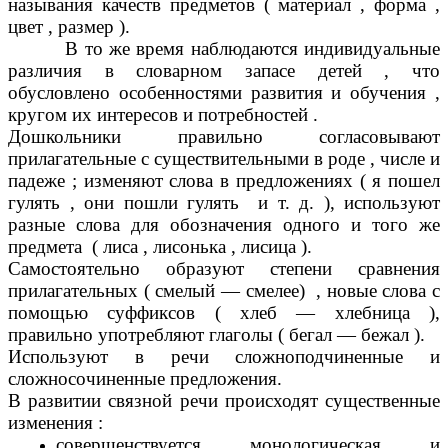
называния качеств предметов ( материал , форма ,
цвет , размер ).
В то же время наблюдаются индивидуальные
различия в словарном запасе детей , что
обусловлено особенностями развития и обучения ,
кругом их интересов и потребностей .
Дошкольники правильно согласовывают
прилагательные с существительными в роде , числе и
падеже ; изменяют слова в предложениях ( я пошел
гулять , они пошли гулять и т. д. ), используют
разные слова для обозначения одного и того же
предмета ( лиса , лисонька , лисица ).
Самостоятельно образуют степени сравнения
прилагательных ( смелый — смелее) , новые слова с
помощью суффиксов ( хлеб — хлебница ),
правильно употребляют глаголы ( бегал — бежал ).
Используют в речи сложноподчиненные и
сложносочиненные предложения.
В развитии связной речи происходят существенные
изменения :
совершенствуется монологическая и