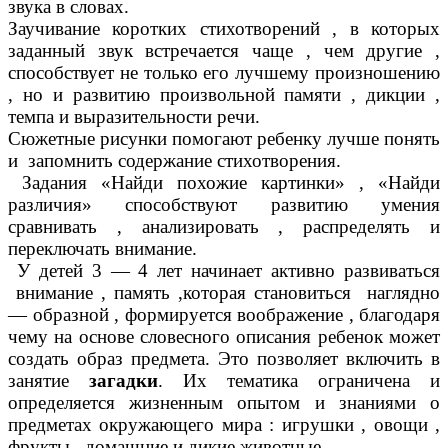
звука в словах.
Заучивание коротких стихотворений , в которых
заданный звук встречается чаще , чем другие ,
способствует не только его лучшему произношению
, но и развитию произвольной памяти , дикции ,
темпа и выразительности речи.
Сюжетные рисунки помогают ребенку лучше понять
и запомнить содержание стихотворения.
Задания «Найди похожие картинки» , «Найди
различия» способствуют развитию умения
сравнивать , анализировать , распределять и
переключать внимание.
У детей 3 — 4 лет начинает активно развиваться
внимание , память ,которая становиться наглядно
— образной , формируется воображение , благодаря
чему на основе словесного описания ребенок может
создать образ предмета. Это позволяет включить в
занятие
загадки
. Их тематика ограничена и
определяется жизненным опытом и знаниями о
предметах окружающего мира : игрушки , овощи ,
фрукты , домашние и дикие животные.