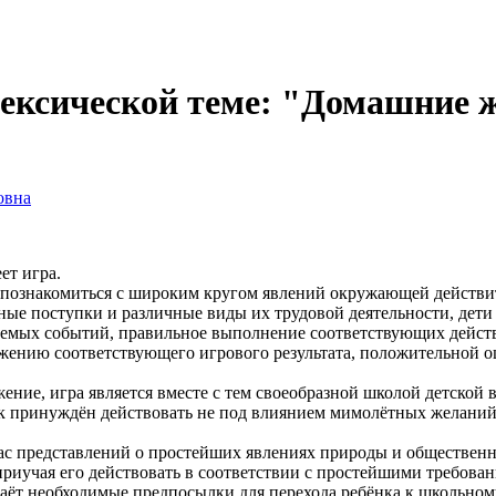
лексической теме: "Домашние
овна
ет игра.
 познакомиться с широким кругом явлений окружающей действит
ые поступки и различные виды их трудовой деятельности, дети 
мых событий, правильное выполнение соответствующих действи
жению соответствующего игрового результата, положительной оц
ние, игра является вместе с тем своеобразной школой детской в
нок принуждён действовать не под влиянием мимолётных желаний
ас представлений о простейших явлениях природы и общественно
иучая его действовать в соответствии с простейшими требован
даёт необходимые предпосылки для перехода ребёнка к школьно