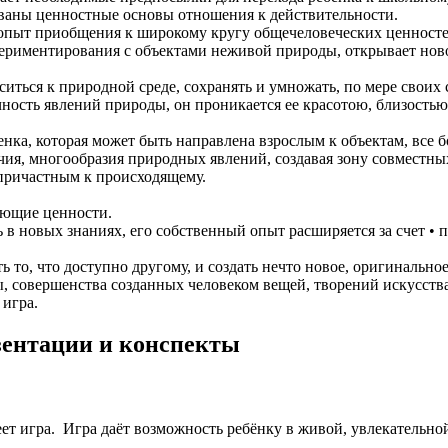
ованы ценностные основы отношения к действительности.
 опыт приобщения к широкому кругу общечеловеческих ценносте
периментирования с объектами неживой природы, открывает ново
иться к природной среде, сохранять и умножать, по мере своих 
ность явлений природы, он проникается ее красотою, близостью
нка, которая может быть направлена взрослым к объектам, все 
ичия, многообразия природных явлений, создавая зону совмест
 причастным к происходящему.
ующие ценности.
 в новых знаниях, его собственный опыт расширяется за счет • 
 то, что доступно другому, и создать нечто новое, оригинальное
 совершенства созданных человеком вещей, творений искусства,
игра.
езентации и конспекты
ет игра. Игра даёт возможность ребёнку в живой, увлекательно