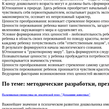
К концу дошкольного возраста могут и должны быть сформир
§Отношение к природе. Здесь ребенок приобретает начальный
чувствовать себя первооткрывателем, испытывает радость экс
закономерности, осознает их непреложный характер,
Ценности преобразования: возникает стремление бережно относ
Ценности переживания: ребенка манит таинственность, загадоч
явлениями окружающего мира и одушевляет их.
Условие формирования этих ценностей - любознательность ребе
ребенка в область своих переживаний по поводу красоты, вел
каждому ребенку почувствовать себя "ответственным лицом",
В результате формируются начала экологического сознания.
§Отношение к "рукотворному миру". Здесь формируются след
Познавательные ценности: у ребенка пробуждается потребность
приоткрывается значимость учения.
Ценности преобразования: возникает стремление самому сделать
Ценности переживания: ребенок проникается чувством красоты,
Ведущими факторами возникновения этих ценностей являются 
По теме: методические разработки, пр
Пальчиковая гимнастика по лексической теме: "Домашние животные"
Важнейшее значение в психическом развитии дошкольника име
окружающей действительн...