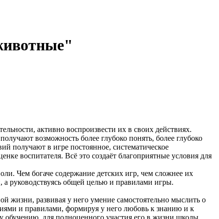
 животные"
ельности, активно воспроизвести их в своих действиях.
получают возможность более глубоко понять, более глубоко
й получают в игре постоянное, систематическое
енке воспитателя. Всё это создаёт благоприятные условия для
оли. Чем богаче содержание детских игр, чем сложнее их
, а руководствуясь общей целью и правилами игры.
й жизни, развивая у него умение самостоятельно мыслить о
иями и правилами, формируя у него любовь к знанию и к
му обучению, для полноценного участия его в жизни школы.