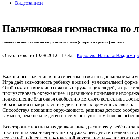
Видеозаписи
Пальчиковая гимнастика по 
план-конспект занятия по развитию речи (старшая группа) по теме
Опубликовано 19.08.2012 - 17:42 -
Королёва Наталья Владимир
Важнейшее значение в психическом развитии дошкольника име
Игра даёт возможность ребёнку в живой, увлекательной форме
Отображая в своих играх жизнь окружающих людей, их различн
прочувствовать окружающее. Правильное понимание изображае
подкрепление благодаря одобрению детского коллектива дости
образования и закрепления у детей новых временных связей.
Способствуя познанию окружающего, развивая детское воображе
замысел, чем больше детей в ней участвуют, тем больше ребё
.
Всесторонне воспитывая дошкольника, расширяя у ребёнка зап
простейших закономерностях окружающей действительности, пр
серьёзной, общественно-полезной деятельности,— педагог соз