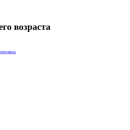
его возраста
тиновна