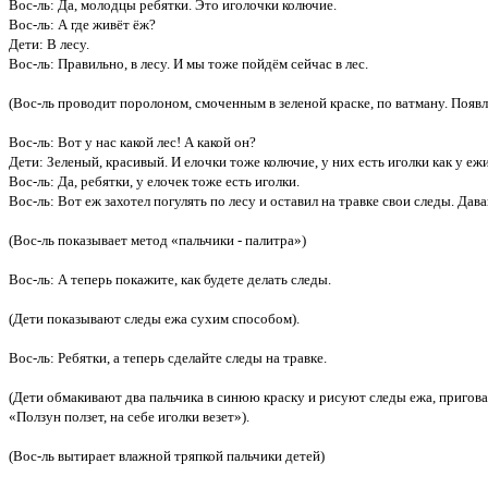
Вос-ль: Да, молодцы ребятки. Это иголочки колючие.
Вос-ль: А где живёт ёж?
Дети: В лесу.
Вос-ль: Правильно, в лесу. И мы тоже пойдём сейчас в лес.
(Вос-ль проводит поролоном, смоченным в зеленой краске, по ватману. Появл
Вос-ль: Вот у нас какой лес! А какой он?
Дети: Зеленый, красивый. И елочки тоже колючие, у них есть иголки как у ежи
Вос-ль: Да, ребятки, у елочек тоже есть иголки.
Вос-ль: Вот еж захотел погулять по лесу и оставил на травке свои следы. Дав
(Вос-ль показывает метод «пальчики - палитра»)
Вос-ль: А теперь покажите, как будете делать следы.
(Дети показывают следы ежа сухим способом).
Вос-ль: Ребятки, а теперь сделайте следы на травке.
(Дети обмакивают два пальчика в синюю краску и рисуют следы ежа, пригов
«Ползун ползет, на себе иголки везет»).
(Вос-ль вытирает влажной тряпкой пальчики детей)