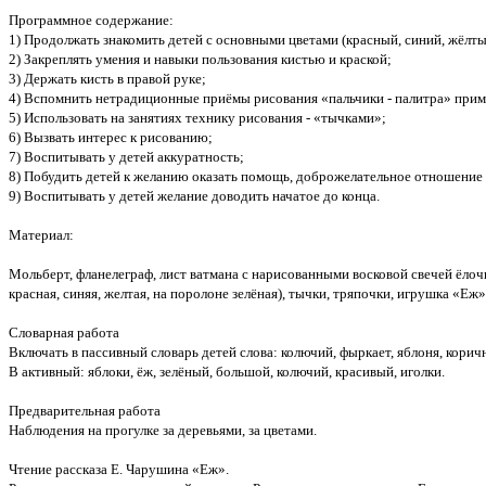
Программное содержание:
1) Продолжать знакомить детей с основными цветами (красный, синий, жёлты
2) Закреплять умения и навыки пользования кистью и краской;
3) Держать кисть в правой руке;
4) Вспомнить нетрадиционные приёмы рисования «пальчики - палитра» при
5) Использовать на занятиях технику рисования - «тычками»;
6) Вызвать интерес к рисованию;
7) Воспитывать у детей аккуратность;
8) Побудить детей к желанию оказать помощь, доброжелательное отношение 
9) Воспитывать у детей желание доводить начатое до конца.
Материал:
Мольберт, фланелеграф, лист ватмана с нарисованными восковой свечей ёлочк
красная, синяя, желтая, на поролоне зелёная), тычки, тряпочки, игрушка «Еж»
Словарная работа
Включать в пассивный словарь детей слова: колючий, фыркает, яблоня, коричн
В активный: яблоки, ёж, зелёный, большой, колючий, красивый, иголки.
Предварительная работа
Наблюдения на прогулке за деревьями, за цветами.
Чтение рассказа Е. Чарушина «Еж».