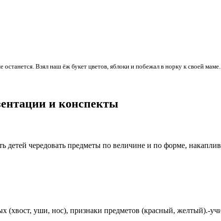
 останется. Взял наш ёж букет цветов, яблоки и побежал в норку к своей маме.
езентации и конспекты
ь детей чередовать предметы по величине и по форме, накаплива
х (хвост, уши, нос), признаки предметов (красный, желтый).-у