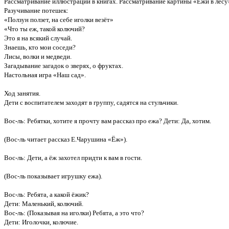
Рассматривание иллюстраций в книгах. Рассматривание картины «Ежи в лесу
Разучивание потешек:
«Ползун ползет, на себе иголки везёт»
«Что ты еж, такой колючий?
Это я на всякий случай.
Знаешь, кто мои соседи?
Лисы, волки и медведи.
Загадывание загадок о зверях, о фруктах.
Настольная игра «Наш сад».
Ход занятия.
Дети с воспитателем заходят в группу, садятся на стульчики.
Вос-ль: Ребятки, хотите я прочту вам рассказ про ежа? Дети: Да, хотим.
(Вос-ль читает рассказ Е.Чарушина «Ёж»).
Вос-ль: Дети, а ёж захотел придти к вам в гости.
(Вос-ль показывает игрушку ежа).
Вос-ль: Ребята, а какой ёжик?
Дети: Маленький, колючий.
Вос-ль: (Показывая на иголки) Ребята, а это что?
Дети: Иголочки, колючие.