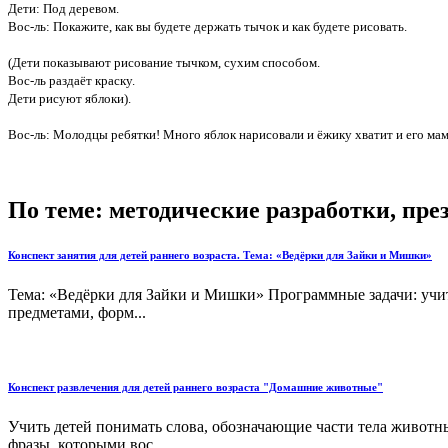
Дети: Под деревом.
Вос-ль: Покажите, как вы будете держать тычок и как будете рисовать.
(Дети показывают рисование тычком, сухим способом.
Вос-ль раздаёт краску.
Дети рисуют яблоки).
Вос-ль: Молодцы ребятки! Много яблок нарисовали и ёжику хватит и его маме
По теме: методические разработки, пр
Конспект занятия для детей раннего возраста. Тема: «Ведёрки для Зайки и Мишки»
Тема: «Ведёрки для Зайки и Мишки» Программные задачи: учит
предметами, форм...
Конспект развлечения для детей раннего возраста "Домашние животные"
Учить детей понимать слова, обозначающие части тела животны
фразы, которыми вос...