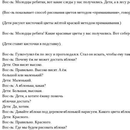
Вос-ль: Молодцы ребятки, вот какие следы у нас получились. Дети, а в лесу 
(Вос-ль показывает способ рисования цветов методом «примакивания», говори
(Дети рисуют кисточкой цветы жёлтой краской методом примакивания.)
Вос-ль: Молодцы ребята! Какие красивые цветы у вас получились. Вот собер
(Дети ставят кисточки в подставку).
Вос-ль: Гулял-гулял ёж по лесу и проголодался. Стал он искать, чтобы ему та
Вос-ль: Почему ёж не может достать яблоки?
Дети: Они висят высоко.
Вос-ль: Правильно. Высоко висят. А ёж
большой или маленький?
Дети: Маленький.
Вос-ль: А яблонька, какая?
Дети: Большая, высокая.
Вос-ль: Дети, а хотите ёжику помочь
яблочки достать?
Дети: Да, хотим.
Вос-ль: Давайте яблоки под деревом-яблонькой нарисуем. Какого цвета ябло
Дети: Красного.
Вос-ль: Правильно. Красного.
Вос-ль: Где мы будем рисовать яблоки?