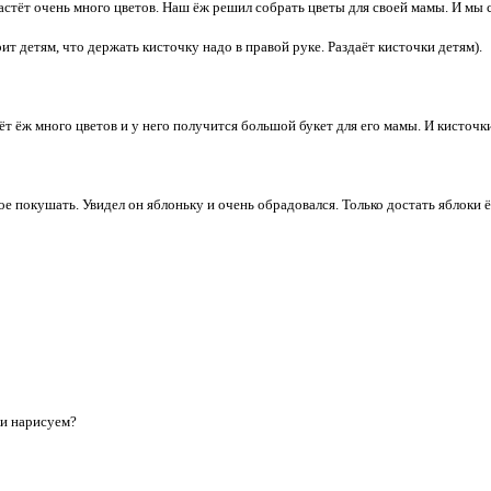
растёт очень много цветов. Наш ёж решил собрать цветы для своей мамы. И мы с
т детям, что держать кисточку надо в правой руке. Раздаёт кисточки детям).
ёт ёж много цветов и у него получится большой букет для его мамы. И кисточк
кое покушать. Увидел он яблоньку и очень обрадовался. Только достать яблоки 
ки нарисуем?