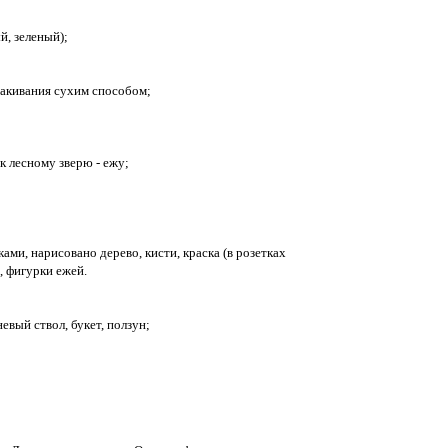
й, зеленый);
макивания сухим способом;
к лесному зверю - ежу;
ами, нарисовано дерево, кисти, краска (в розетках
, фигурки ежей.
евый ствол, букет, ползун;