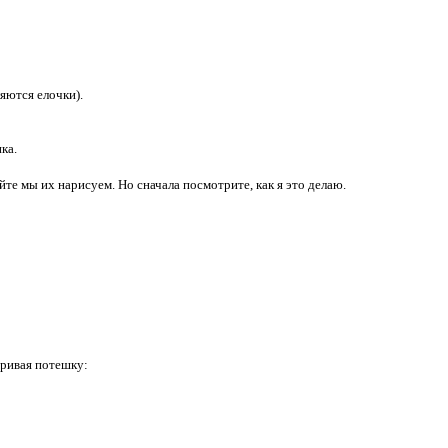
яются елочки).
ка.
айте мы их нарисуем. Но сначала посмотрите, как я это делаю.
аривая потешку: