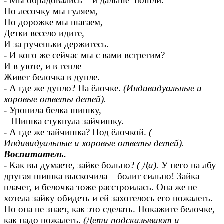
- Мы обрадовались – и дальше пошли.
По лесочку мы гуляем,
По дорожке мы шагаем,
Детки весело идите,
И за рученьки держитесь.
- И кого же сейчас мы с вами встретим?
И в уюте, и в тепле
Живет белочка в дупле.
- А где же дупло? На ёлочке.
(Индивидуальные и
хоровые ответы детей).
- Уронила белка шишку,
Шишка стукнула зайчишку.
- А где же зайчишка? Под ёлочкой.
(
Индивидуальные и хоровые ответы детей).
Воспитатель.
- Как вы думаете, зайке больно?
( Да).
У него на лбу
другая шишка выскочила – болит сильно! Зайка
плачет, и белочка тоже расстроилась. Она же не
хотела зайку обидеть и ей захотелось его пожалеть.
Но она не знает, как это сделать. Покажите белочке,
как надо пожалеть.
(Дети подсказывают и