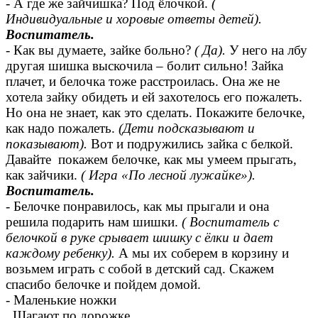
- А где же зайчишка? Под ёлочкой.
(
Индивидуальные и хоровые ответы детей).
Воспитатель.
- Как вы думаете, зайке больно?
( Да).
У него на лбу
другая шишка выскочила – болит сильно! Зайка
плачет, и белочка тоже расстроилась. Она же не
хотела зайку обидеть и ей захотелось его пожалеть.
Но она не знает, как это сделать. Покажите белочке,
как надо пожалеть.
(Дети подсказывают и
показывают).
Вот и подружились зайка с белкой.
Давайте покажем белочке, как мы умеем прыгать,
как зайчики.
( Игра «По лесной лужайке»).
Воспитатель.
- Белочке понравилось, как мы прыгали и она
решила подарить нам шишки.
( Воспитатель с
белочкой в руке срывает шишку с ёлки и дает
каждому ребенку).
А мы их соберем в корзину и
возьмем играть с собой в детский сад. Скажем
спасибо белочке и пойдем домой.
- Маленькие ножки
Шагают по дорожке,