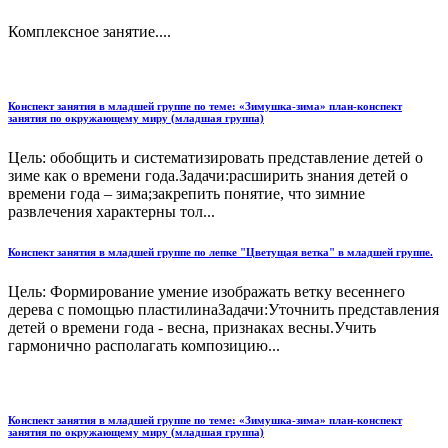
Комплексное занятие....
Конспект занятия в младшей группе по теме: «Зимушка-зима» план-конспект
занятия по окружающему миру (младшая группа)
Цель: обобщить и систематизировать представление детей о
зиме как о времени года.Задачи:расширить знания детей о
времени года – зима;закрепить понятие, что зимние
развлечения характерны тол...
Конспект занятия в младшей группе по лепке "Цветущая ветка" в младшей группе.
Цель: Формирование умение изображать ветку весеннего
дерева с помощью пластилинаЗадачи:Уточнить представления
детей о времени года - весна, признаках весны.Учить
гармонично располагать композицию...
Конспект занятия в младшей группе по теме: «Зимушка-зима» план-конспект
занятия по окружающему миру (младшая группа)