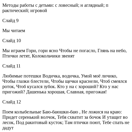
Методы работы с детьми: с ловесный; н аглядный; п
рактический; игровой
Слайд 9
Мы читаем
Слайд 10
Мы играем Гори, гори ясно Чтобы не погасло, Глянь на небо,
Птички летят, Колокольчики звенят
Слайд 11
Любимые потешки Водичка, водичка, Умой моё личико,
Чтобы глазки блестели, Чтобы щечки краснели, Чтоб смеялся
роток, Чтоб кусался зубок. Кто у на с хороший? Кто у нас
пригожий? Дашенька хорошая, Славная, пригожая!
Слайд 12
Поем колыбельные Баю-баюшки-баю , Не ложися на краю:
Придет серенький волчок, Тебя схватит за бочок И утащит во
лесок, Под ракитовый кусток; Там птички поют, Тебе спать не
дадут