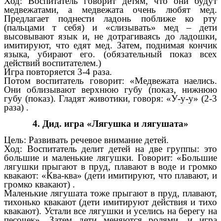
Ход: Воспитатель говорит детям, что они будут
медвежатами, а медвежата очень любят мед.
Предлагает поднести ладонь поближе ко рту
(пальцами т себя) и «слизывать» мед – дети
высовывают язык и, не дотрагиваясь до ладошки,
имитируют, что едят мед. Затем, поднимая кончик
языка, убирают его. (обязательный показ всех
действий воспитателем.)
Игра повторяется 3-4 раза.
Потом воспитатель говорит: «Медвежата наелись.
Они облизывают верхнюю губу (показ, нижнюю
губу (показ). Гладят животики, говоря: «У-у-у» (2-3
раза) .
4. Дид. игра «Лягушка и лягушата»
Цель: Развивать речевое внимание детей.
Ход: Воспитатель делит детей на две группы: это
большие и маленькие лягушки. Говорит: «Большие
лягушки прыгают в пруд, плавают в воде и громко
квакают: «Ква-ква» (дети имитируют, что плавают, и
громко квакают) .
Маленькие лягушата тоже прыгают в пруд, плавают,
тихонько квакают (дети имитируют действия и тихо
квакают). Устали все лягушки и уселись на берегу на
песочек». Затем дети меняются ролями, и игра