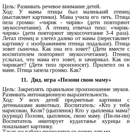
Цель: Развивать речевое внимание детей.
Ход: У мамы птицы был маленький птенец
(выставляет картинки). Мама учила его петь. Птица
пела громко: «чирик - чирик» (дети повторяют
звукосочетание). А птенец отвечал тихо: «чирик-
чирик» (дети повторяют звукосочетание 3-4 раза).
Летал птенец и улетел далеко от мамы (переставляет
картинку с изображением птенца подальше). Птица
зовет сыночка. Как она его зовет? (Дети вместе с
воспитателем повторяют звукосочетание). Птенец
услыхал, что мама его зовет, и зачирикал. Как он
чирикает? (Дети тихо произносят). Прилетел он к
маме. Птица запела громко. Как?
11. Дид. игра «Позови свою маму»
Цель: Закреплять правильное произношение звуков.
Развивать интонационную выразительность.
Ход: У всех детей предметные картинки с
детенышами животных. Воспитатель: «Кто у тебя
нарисован, Коля? (цыпленок) Кто у цыпленка мама?
(курица) Позови, цыпленок, свою маму. (Пи-пи-пи)
Воспитатель имитирует кудахтанье курицы и
показывает картинку.
Такая же работа проводится со всеми детьми.