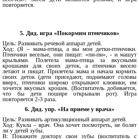
повторяется.
5. Дид. игра «Покормим птенчиков»
Цель: Развивать речевой аппарат детей.
Ход: (Я – мама-птица, а вы мои детки-птенчики.
Птенчики веселые, они пищат: «пи-пи», - и машут
крыльями. Полетела мама-птица за вкусными
крошками для своих деток, а птенчики весело
летают и пищат. Прилетела мама и начала кормить
своих деток (дети приседают, поднимают головы
вверх, птенчики широко открывают клювики, им
хочется вкусных крошек. (Воспитатель добивается,
что бы дети пошире открывали рот). Игра
повторяется 2-3 раза.
6. Дид. упр. «На приеме у врача»
Цель: Развивать артикуляционный аппарат детей.
Ход: Кукла – врач. Она хочет посмотреть, не болят
ли у детей зубы.
В: Покажите доктору свои зубы (воспитатель с