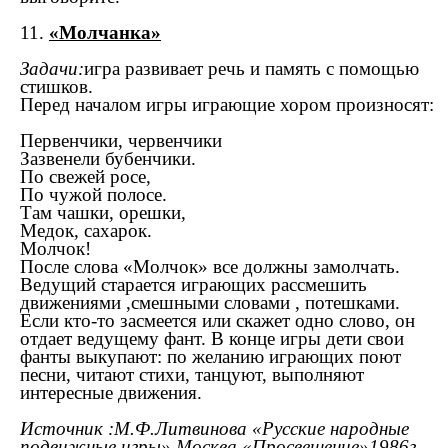
11.
«Молчанка»
Задачи:
игра развивает речь и память с помощью
стишков.
Перед началом игры играющие хором произносят:
Первенчики, червенчики
Зазвенели бубенчики.
По свежей росе,
По чужой полосе.
Там чашки, орешки,
Медок, сахарок.
Молчок!
После слова «Молчок» все должны замолчать.
Ведущий старается играющих рассмешить
движениями ,смешными словами , потешками.
Если кто-то засмеется или скажет одно слово, он
отдает ведущему фант. В конце игры дети свои
фанты выкупают: по желанию играющих поют
песни, читают стихи, танцуют, выполняют
интересные движения.
Источник :М.Ф.Литвинова «Русские народные
подвижные игры» Москва «Просвещение»1986г