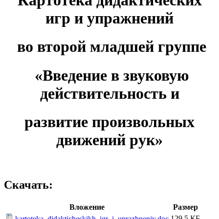
игр и упражнений
во второй младшей группе
«Введение в звуковую
действительность и
развитие произвольных
движений рук»
Скачать:
Вложение
Размер
129.5 КБ
kartoteka_didakticheskikh_igr_i_uprazhneniy.doc