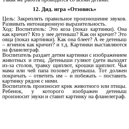
12. Дид. игра «Отзовись»
Цель: Закреплять правильное произношение звуков.
Развивать интонационную выразительность.
Ход: Воспитатель: Это коза (показ картинки). Она
как кричит? Кто у нее детеныш? Как он кричит? Это
овца (показ картинки). Как она блеет? А ее детеныш
– ягненок как кричит? и т.д. Картинки выставляются
на фланелеграф.
Воспитатель раздает детям картинки с изображением
животных и птиц. Детеныши гуляют (дети выходят
из-за столов, травку щиплют, крошки щиплют. Чья
мама или чей папа позовет детеныша. Тот должен
покричать – ответить им – и побежать – поставить
картинку рядом с ними.
Воспитатель произносит крик животного или птицы.
Ребенок, у которого изображен детеныш
произносит звуки и ставит картинку на фланелеграф.