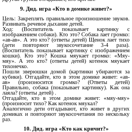
9. Дид. игра «Кто в домике живет?»
Цель: Закреплять правильное произношение звуков.
Развивать речевое дыхание детей.
Ход: (Воспитатель показывает картинку с
изображением собаки). Кто это? Собака лает громко:
«ав-ав». А это кто? (ответы детей) Щенок лает тихо
(дети повторяют звукосочетание 3-4 раза).
(Воспитатель показывает картинку с изображением
кошки). Кто это? Кошка мяукает громко: «Мяу-
мяу». А это кто? (ответы детей) котенок мяукает
тихонечко.
Пошли зверюшки домой (картинки убираются за
кубики). Отгадайте, кто в этом домике живет: «ав-
ав» (произносится громко? (Ответы детей)
Правильно, собака (показывает картинку). Как она
лаяла? (ответы детей) .
Отгадайте, кто в этом домике живет: «мяу-мяу»
(произносит тихо? Как котенок мяукал?
Аналогично дети отгадывают, кто живет в других
домиках и повторяют звукосочетания по нескольку
раз.
10. Дид. игра «Кто как кричит?»