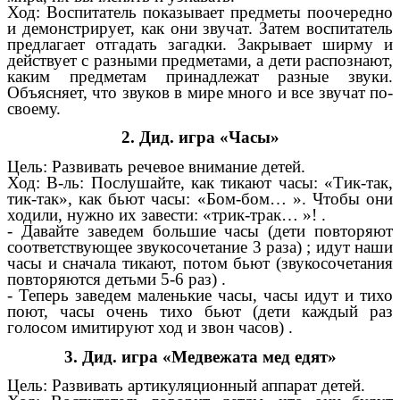
Ход: Воспитатель показывает предметы поочередно
и демонстрирует, как они звучат. Затем воспитатель
предлагает отгадать загадки. Закрывает ширму и
действует с разными предметами, а дети распознают,
каким предметам принадлежат разные звуки.
Объясняет, что звуков в мире много и все звучат по-
своему.
2. Дид. игра «Часы»
Цель: Развивать речевое внимание детей.
Ход: В-ль: Послушайте, как тикают часы: «Тик-так,
тик-так», как бьют часы: «Бом-бом… ». Чтобы они
ходили, нужно их завести: «трик-трак… »! .
- Давайте заведем большие часы (дети повторяют
соответствующее звукосочетание 3 раза) ; идут наши
часы и сначала тикают, потом бьют (звукосочетания
повторяются детьми 5-6 раз) .
- Теперь заведем маленькие часы, часы идут и тихо
поют, часы очень тихо бьют (дети каждый раз
голосом имитируют ход и звон часов) .
3. Дид. игра «Медвежата мед едят»
Цель: Развивать артикуляционный аппарат детей.