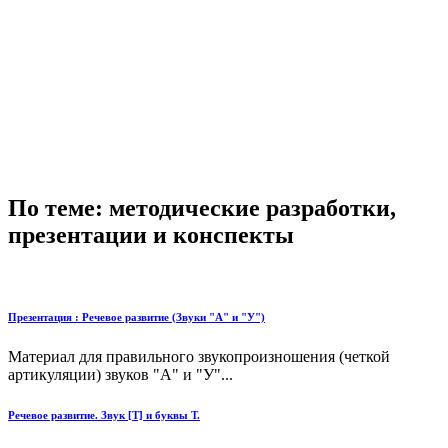
По теме: методические разработки,
презентации и конспекты
Презентация : Речевое развитие (Звуки "А" и "У")
Материал для правильного звукопроизношения (четкой
артикуляции) звуков "А" и "У"...
Речевое развитие. Звук [Т] и буквы Т.