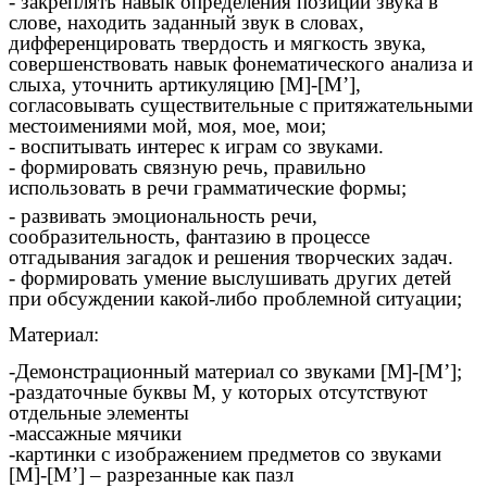
- закреплять навык определения позиции звука в
слове, находить заданный звук в словах,
дифференцировать твердость и мягкость звука,
совершенствовать навык фонематического анализа и
слыха, уточнить артикуляцию
[М]-[М’],
согласовывать существительные с притяжательными
местоимениями мой, моя, мое, мои;
- воспитывать интерес к играм со звуками.
- формировать связную речь, правильно
использовать в речи грамматические формы;
- развивать эмоциональность речи,
сообразительность, фантазию в процессе
отгадывания загадок и решения творческих задач.
- формировать умение выслушивать других детей
при обсуждении какой-либо проблемной ситуации;
Материал:
-Демонстрационный материал со звуками
[М]-[М’];
-раздаточные буквы М, у которых отсутствуют
отдельные элементы
-массажные мячики
-картинки с изображением предметов со звуками
[М]-[М’] – разрезанные как пазл