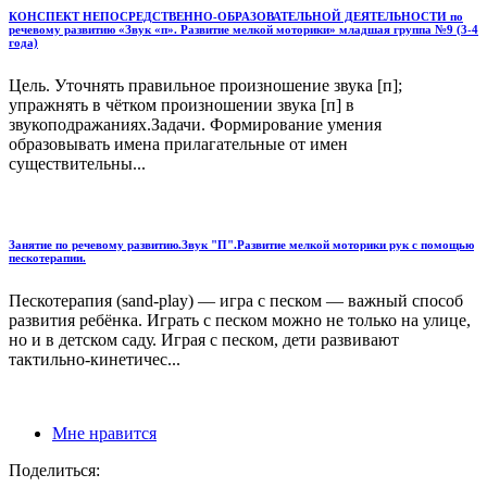
КОНСПЕКТ НЕПОСРЕДСТВЕННО-ОБРАЗОВАТЕЛЬНОЙ ДЕЯТЕЛЬНОСТИ по
речевому развитию «Звук «п». Развитие мелкой моторики» младшая группа №9 (3-4
года)
Цель. Уточнять правильное произношение звука [п];
упражнять в чётком про­изношении звука [п] в
звукоподражаниях.Задачи. Формирование умения
образовывать имена прилагательные от имен
существительны...
Занятие по речевому развитию.Звук "П".Развитие мелкой моторики рук с помощью
пескотерапии.
Пескотерапия (sand-play) — игра с песком — важный способ
развития ребёнка. Играть с песком можно не только на улице,
но и в детском саду. Играя с песком, дети развивают
тактильно-кинетичес...
Мне нравится
Поделиться: