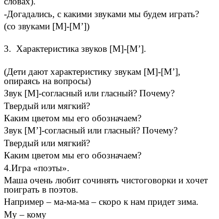
словах).
-Догадались, с какими звуками мы будем играть?
(со звуками [М]-[М’])
3. Характеристика звуков [М]-[М’].
(Дети дают характеристику звукам [М]-[М’],
опираясь на вопросы)
Звук [М]-согласный или гласный? Почему?
Твердый или мягкий?
Каким цветом мы его обозначаем?
Звук [М’]-согласный или гласный? Почему?
Твердый или мягкий?
Каким цветом мы его обозначаем?
4.Игра «поэты».
Маша очень любит сочинять чистоговорки и хочет
поиграть в поэтов.
Например – ма-ма-ма – скоро к нам придет зима.
Му – кому