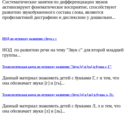
Систематические занятия по дифференциации звуков
активизируют фонематическое восприятие, способствуют
развитию звукобуквенного состава слова, являются
профилактикой дисграфиии и дислексиии у дошкольни...
НОД по речевому развитию «Звук с »
НОД по развитию речи на тему "Звук с" для второй младшей
группы...
Технологическая карта по речевому развитию "Звук [г] и [гь] и буква г, Г"
Данный материал знакомить детей с буквами Г, г и тем, что
она обозначает звуки [г] и [гь]...
Технологическая карта по речевому развитию «Звук [л] и [ль] и буква л, Л».
Данный материал знакомить детей с буквами Л, л и тем, что
она обозначает звуки [л] и [ль]...