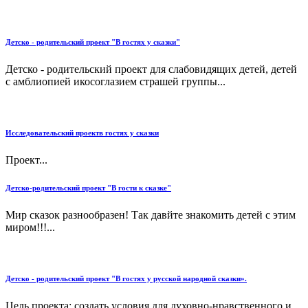
Детско - родительский проект "В гостях у сказки"
Детско - родительский проект для слабовидящих детей, детей
с амблиопией икосоглазием страшей группы...
Исследовательский проектв гостях у сказки
Проект...
Детско-родительский проект "В гости к сказке"
Мир сказок разнообразен! Так давйте знакомить детей с этим
миром!!!...
Детско - родительский проект "В гостях у русской народной сказки».
Цель проекта: создать условия для духовно-нравственного и