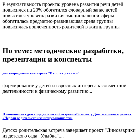
Р езультативность проекта: уровень развития речи детей
повысился на 20% обогатился словарный запас детей
повысился уровень развития эмоциональной сферы
обогатилась предметно-развивающая среда группы
повысилась вовлеченность родителей в жизнь группы
По теме: методические разработки,
презентации и конспекты
детско-родительская втреча "В гостях у сказки"
формирование у детей и взрослых интереса к совместной
деятельнности к физическому развитию...
План-конспект детско-родительской встречи «В гостях у Динозаврика» в рамках
«Недели родительской заинтересованности»
Детско-родительская встреча завершает проект "Динозаврики
из детского сада "Улыбка"....