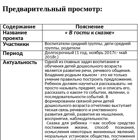
Предварительный просмотр:
Содержание
Пояснение
Название
« В гости к сказке»
проекта
Участники
Воспитатели средней группы, дети средней
группы, родители
Период
Долгосрочный (1 год, ноябрь 2017г.- май
2018г.)
Актуальность
Одной из главных задач воспитания и
обучения детей дошкольного возраста
является развитие речи, речевого общения.
Владение родным языком - это не только
умение правильно построить предложение.
Ребенок должен научиться рассказывать: не
просто называть предмет, но и описать его,
рассказать о каком-то событии, явлении, о
последовательности событий. В
формировании связной речи детей
дошкольного возраста отчетливо выступает
тесная связь речевого и умственного
развития детей, развития их мышления,
восприятия, наблюдательности.
Сказка для ребенка —как особое средство
постижения жизни, способ познания,
осмысления некоторых жизненных явлений,
моральных установок общества, постижения