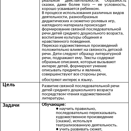
реальной действительности. Образность
сказки, даже более того — ее условность,
хорошо усваивается ребенком.
В процессе использования различных видов
деятельности, разнообразных
дидактических и сюжетно-ролевых игр,
наглядного материала происходит
формирование связной последовательной
речи детей среднего дошкольного возраста,
воспитание культуры общения и
нравственного поведения.
Пересказ художественных произведений
положительно влияет на связность детской
речи. Дети следуют образцу литературной
речи, подражают ему. Тексты содержат
образные описания, которые вызывают
интерес детей, формируют умение
описывать предметы и явления,
совершенствуют все стороны речи,
.
обостряют интерес к языку
Цель
Развитие связной последовательной речи
детей среднего дошкольного возраста
посредством чтения художественной
литературы.
Задачи
Обучающие:
научить правильно,
последовательно пересказывать
художественное произведение
(сказки), используя
театрализованную деятельность.
учить развивать сюжет,