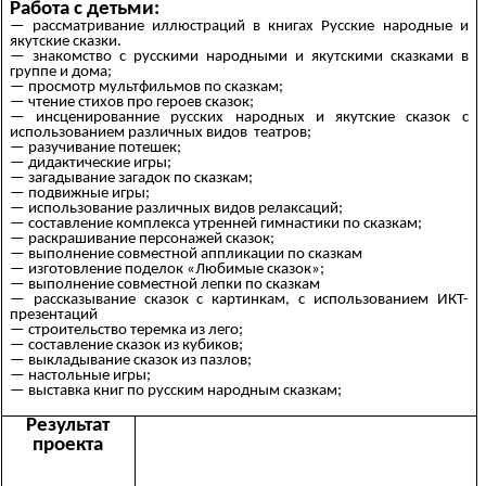
Работа с детьми:
— рассматривание иллюстраций в книгах Русские народные и
якутские сказки.
— знакомство с русскими народными и якутскими сказками в
группе и дома;
— просмотр мультфильмов по сказкам;
— чтение стихов про героев сказок;
— инсценированние русских народных и якутские сказок с
использованием различных видов театров;
— разучивание потешек;
— дидактические игры;
— загадывание загадок по сказкам;
— подвижные игры;
— использование различных видов релаксаций;
— составление комплекса утренней гимнастики по сказкам;
— раскрашивание персонажей сказок;
— выполнение совместной аппликации по сказкам
— изготовление поделок «Любимые сказок»;
— выполнение совместной лепки по сказкам
— рассказывание сказок с картинкам, с использованием ИКТ-
презентаций
— строительство теремка из лего;
— составление сказок из кубиков;
— выкладывание сказок из пазлов;
— настольные игры;
— выставка книг по русским народным сказкам;
Результат
проекта