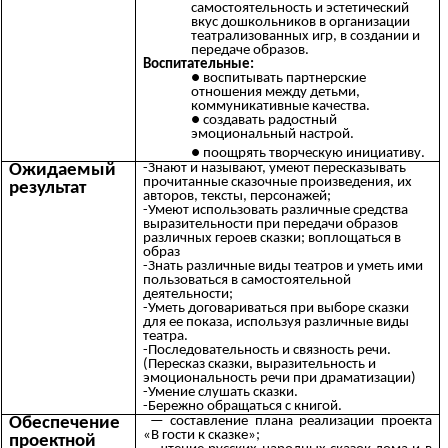
самостоятельность и эстетический
вкус дошкольников в организации
театрализованных игр, в создании и
передаче образов.
Воспитательные:
воспитывать партнерские
отношения между детьми,
коммуникативные качества.
создавать радостный
эмоциональный настрой.
поощрять творческую инициативу.
Ожидаемый
-Знают и называют, умеют пересказывать
прочитанные сказочные произведения, их
результат
авторов, тексты, персонажей;
-Умеют использовать различные средства
выразительности при передачи образов
различных героев сказки; воплощаться в
образ
-Знать различные виды театров и уметь ими
пользоваться в самостоятельной
деятельности;
-Уметь договариваться при выборе сказки
для ее показа, используя различные виды
театра.
-Последовательность и связность речи.
(Пересказ сказки, выразительность и
эмоциональность речи при драматизации)
-Умение слушать сказки.
-Бережно обращаться с книгой.
Обеспечение
— составление плана реализации проекта
«В гости к сказке»;
проектной