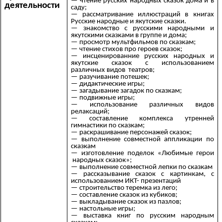
— чтение русских народных сказок дома и в
деятельности
саду;
— рассматривание иллюстраций в книгах
Русские народные и якутские сказки.
— знакомство с русскими народными и
якутскими сказками в группе и дома;
— просмотр мультфильмов по сказкам;
— чтение стихов про героев сказок;
— инсценированние русских народных и
якутские сказок с использованием
различных видов театров;
— разучивание потешек;
— дидактические игры;
— загадывание загадок по сказкам;
— подвижные игры;
— использование различных видов
релаксаций;
— составление комплекса утренней
гимнастики по сказкам;
— раскрашивание персонажей сказок;
— выполнение совместной аппликации по
сказкам
— изготовление поделок «Любимые герои
народных сказок»;
— выполнение совместной лепки по сказкам
— рассказывание сказок с картинкам, с
использованием ИКТ- презентаций
— строительство теремка из лего;
— составление сказок из кубиков;
— выкладывание сказок из пазлов;
— настольные игры;
— выставка книг по русским народным