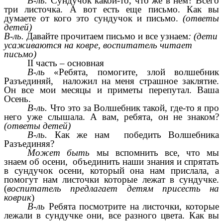
В-ль.
Сундучок какой-то, что же в нем? Всего
три листочка. А вот есть еще письмо. Как вы
думаете от кого это сундучок и письмо.
(ответы
детей)
В-ль.
Давайте прочитаем письмо и все узнаем
: (дети
усаживаются на ковре, воспитатель читает
письмо)
II часть – основная
В-ль
«Ребята, помогите, злой волшебник
Разъединяй, наложил на меня страшное заклятие.
Он все мои месяцы и приметы перепутал. Ваша
Осень.
В-ль.
Что это за Волшебник такой, где-то я про
него уже слышала. А вам, ребята, он не знаком?
(ответы детей)
В-ль.
Как же нам победить Волшебника
Разъединяя?
Может быть
мы вспомнить все, что мы
знаем об осени, объединить наши знания и спрятать
в сундучок осени, который она нам прислала, а
помогут нам листочки которые лежат в сундучке.
(
воспитатель предлагает детям присесть на
коврик
)
В-ль
Ребята посмотрите на листочки, которые
лежали в сундучке они, все разного цвета. Как вы