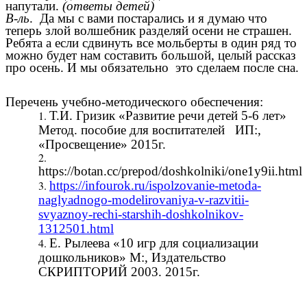
напутали.
(ответы детей)
В-ль
. Да мы с вами постарались и я думаю что
теперь злой волшебник разделяй осени не страшен.
Ребята а если сдвинуть все мольберты в один ряд то
можно будет нам составить большой, целый рассказ
про осень. И мы обязательно это сделаем после сна.
Перечень учебно-методического обеспечения:
Т.И. Гризик «Развитие речи детей 5-6 лет»
Метод. пособие для воспитателей ИП:,
«Просвещение» 2015г.
https://botan.cc/prepod/doshkolniki/one1y9ii.html
https://infourok.ru/ispolzovanie-metoda-
naglyadnogo-modelirovaniya-v-razvitii-
svyaznoy-rechi-starshih-doshkolnikov-
1312501.html
Е. Рылеева «10 игр для социализации
дошкольников» М:, Издательство
СКРИПТОРИЙ 2003. 2015г.