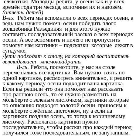
слякотная. Молодцы ребята, у осени как и у всех
времён года три месяца, вспомним их и назовём.
(ответы детей)
В-ль
. Ребята мы вспомнили о всех периодах осени, а
ведь нам нужно помочь осени победить злого
волшебника Разъединяя и для этого нужно
составить последовательный рассказ о всех периодах
осени. А все вспомнить и ничего не пропустить
помогут нам картинки – подсказки которые лежат в
сундучке.
Дети подходят к столу, на который воспитатель
выкладывает мнемоквадраты
В-ль
. Ребята, посмотрите, у нас на столе
перемешались все картинки. Вам нужно
взять по
одной картинке, рассмотреть внимательно, и решить
к какому периоду осени подходит ваша картинка.
Если вы решили что она поможет нам рассказать
про раннюю осень, то ее нужно разместить на
мольберте с зеленым листочком, картинки которые
по описанию подходят золотой осени приносим к
мольберте с жёлтым листочком, ну а если на
картинках поздняя осень, то тогда к коричневому
листочку. Располагать картинки нужно
последовательно, чтобы рассказ про каждый период
получился тоже последовательным, не запутанным.