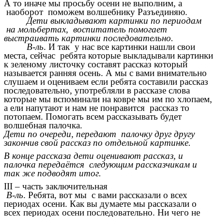
А то иначе мы просьбу осени не выполним, а
наоборот поможем волшебнику Разъединяю.
Дети выкладывают картинки по периодам
на мольбертах, воспитатель помогает
выстраивать картинки последовательно.
В-ль
. И так у нас все картинки нашли свои
места, сейчас ребята которые выкладывали картинки
к зеленому листочку составят рассказ который
называется ранняя осень. А мы с вами внимательно
слушаем и оцениваем если ребята составили рассказ
последовательно, употребляли в рассказе слова
которые мы вспоминали на ковре мы им по хлопаем,
а ели напутают и нам не понравится рассказ то
потопаем. Помогать всем рассказывать будет
волшебная палочка.
Дети по очереди, передают палочку друг другу
закончив свой рассказ по отдельной картинке.
В конце рассказа дети оценивают рассказ, и
палочка передаётся следующим рассказчикам и
так же подводят итог.
III – часть заключительная
В-ль
. Ребята, вот мы с вами рассказали о всех
периодах осени. Как вы думаете мы рассказали о
всех периодах осени последовательно. Ни чего не