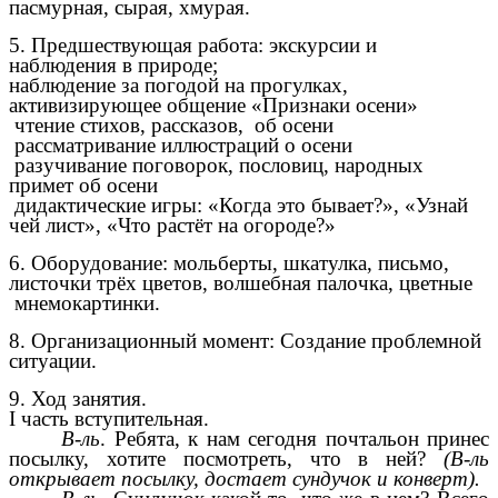
пасмурная, сырая, хмурая.
5. Предшествующая работа: экскурсии и
наблюдения в природе;
наблюдение за погодой на прогулках,
активизирующее общение «Признаки осени»
чтение стихов, рассказов, об осени
рассматривание иллюстраций о осени
разучивание поговорок, пословиц, народных
примет об осени
дидактические игры: «Когда это бывает?», «Узнай
чей лист», «Что растёт на огороде?»
6. Оборудование: мольберты, шкатулка, письмо,
листочки трёх цветов, волшебная палочка, цветные
мнемокартинки.
8. Организационный момент: Создание проблемной
ситуации.
9. Ход занятия.
I часть вступительная.
В-ль
. Ребята, к нам сегодня почтальон принес
посылку, хотите посмотреть, что в ней?
(В-ль
открывает посылку, достает сундучок и конверт).