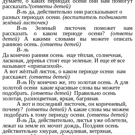
думаете, о каких периодах осени они нам помогут
рассказать?
(ответы детей)
В-ль
да, действительно они рассказывают о
разных периодах осени.
(воспитатель поднимает
зелёный листочек)
В-ль
Зеленый листочек поможет нам
рассказать о каком периоде осени?
(ответы
детей)
А какими словами вы можете описать
раннюю осень.
(ответы детей)
В-
ль
Да конечно ранняя осень еще тёплая, солнечная,
ласковая, деревья стоят еще зеленые. И еще её все
называют «припасихой».
А вот жёлтый листок, о каком периоде осени нам
расскажет.
(ответы детей)
В-ль
Ну конечно же, это золотая осень. А для
золотой осени какие красивые слова вы можете
подобрать.
(ответы детей)
Правильно осень
золотая, разноцветная, яркая, багряная.
А вот и последний листочек, он коричневый,
почему?
(ответы детей)
А какие слова мы можем
подобрать к тому периоду осени.
(ответы детей)
В-ль
Да, действительно, листья уже облетели,
лежат на земле их мочит дождь, Поздняя осень
действительно хмурая, дождливая, ветряная,