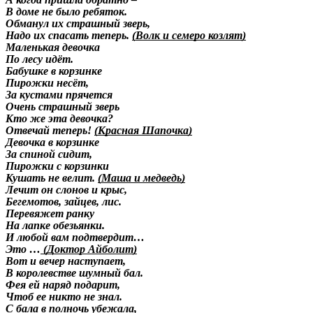
В доме не было ребяток.
Обманул их страшный зверь,
Надо их спасать теперь.
(Волк и семеро козлят)
Маленькая девочка
По лесу идёт.
Бабушке в корзинке
Пирожки несёт,
За кустами прячется
Очень страшный зверь
Кто же эта девочка?
Отвечай теперь!
(Красная Шапочка)
Девочка в корзинке
За спиной сидит,
Пирожки с корзинки
Кушать не велит.
(Маша и медведь)
Лечит он слонов и крыс,
Бегемотов, зайцев, лис.
Перевяжет ранку
На лапке обезьянки.
И любой вам подтвердит…
Это …
(Доктор Айболит)
Вот и вечер наступает,
В королевстве шумный бал.
Фея ей наряд подарит,
Чтоб ее никто не знал.
С бала в полночь убежала,