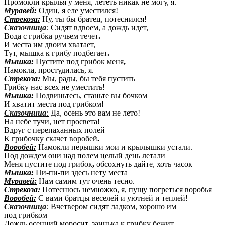
Промокли крылья у меня, лететь никак не могу, я.
Муравей:
Один, я еле уместился!
Стрекоза:
Ну, ты бы братец, потеснился!
Сказочница
:
Сидят вдвоем, а дождь идет,
Вода с
грибка ручьем течет
.
И места им двоим хватает,
Тут, мышка к
грибу подбегает
.
Мышка:
Пустите под
грибок меня
,
Намокла, простудилась, я.
Стрекоза:
Мы, рады, бы тебя пустить
Грибку
нас всех не уместить!
Мышка:
Подвиньтесь, станьте вы бочком
И хватит места под
грибком
!
Сказочница
:
Да, осень это вам не лето!
На небе тучи, нет просвета!
Вдруг с перепаханных полей
К
грибочку скачет воробей
.
Воробей:
Намокли перышки мои и крылышки устали.
Под дождем они над полем целый день летали
Меня пустите под
грибок
,
обсохнуть дайте, хоть часок
Мышка:
Пи-пи-пи здесь нету места
Муравей:
Нам самим тут очень тесно.
Стрекоза:
Потеснюсь немножко, я, пущу погреться воробья
Воробей:
С вами братцы веселей и уютней и теплей!
Сказочница
:
Вчетвером сидят ладком, хорошо им
под
грибком
Дождь осенний моросит, заинька к
грибку бежит