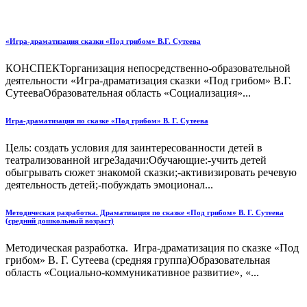
«Игра-драматизация сказки «Под грибом» В.Г. Сутеева
КОНСПЕКТорганизация непосредственно-образовательной
деятельности «Игра-драматизация сказки «Под грибом» В.Г.
СутееваОбразовательная область «Социализация»...
Игра-драматизация по сказке «Под грибом» В. Г. Сутеева
Цель: создать условия для заинтересованности детей в
театрализованной игреЗадачи:Обучающие:-учить детей
обыгрывать сюжет знакомой сказки;-активизировать речевую
деятельность детей;-побуждать эмоционал...
Методическая разработка. Драматизация по сказке «Под грибом» В. Г. Сутеева
(средний дошкольный возраст)
Методическая разработка. Игра-драматизация по сказке «Под
грибом» В. Г. Сутеева (средняя группа)Образовательная
область «Социально-коммуникативное развитие», «...