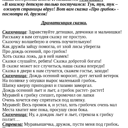
«В книжку детскую только постучимся:
Тук, тук, тук –
оживут страницы вдруг! Вот вам сказка «Про грибок» -
посмотри её, дружок!
Драматизация сказки.
Сказочница
: Здравствуйте детишки, девчонки и мальчишки!
Расскажу я вам сегодня
сказку не простую
.
Сказочку
волшебную и очень поучительную!
Как дружба зайцу помогла, от злой лисы уберегла
Про дождь осенний, про
грибок
!
Хоть
сказка ложь
, да в ней намек!
Сказки слушайте
, ребята!
Сказка добротой богата
!
В
сказке может все случиться
,
наша
сказка впереди
!
Сказка
в двери к нам стучится, скажем гостье, заходи!
Сказочница
:
Дождь осенний моросит, дует легкий ветерок
На полянке у опушки вырос маленький
грибок
.
Шапку кверху приподнял и глазами заморгал.
Дождь осенний льет и льет, а
грибок растет- растет
!
Муравей к
грибку спешит
,
промочил он лапки
Очень хочется ему спрятаться под шляпку.
Муравей: Весь промок я, и устал, хоть
грибочек очень мал
Места хватит мне пока, просушу свои бока.
Сказочница
:
Ну, а дождик льет и льет, стрекоза к
грибку
ползет…
Стрекоза:
Муравьишечка, дружок, пусти меня под
грибок
.