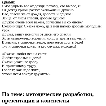
Грибок
:
Смог укрыть вас от дождя, потому, что вырос, я!
От дождя
грибы
растут очень-очень дружно
Вас, спасла же от дождя, доброта и дружба!
Зайца, от лисы спасли, добрые душою!
Дружба очень всем важна, согласны вы со мною?
Сказочница
:
Сказка ложь
,
да в ней намек- добрым молодцам
урок
Друзья, зайцу помогли от лисы его спасли
Хоть немножечко ворчали, но друг друга выручали.
В жизни, в
сказочке
,
везде, познается друг в беде!
Тут и
сказочки конец
, а кто слушал, молодец!
«Сказки любят все на свете,
Любят взрослые и дети!
Сказки учат нас добру
И прилежному труду,
Говорят, как надо жить,
Чтобы всем вокруг дружить!»
По теме: методические разработки,
презентации и конспекты