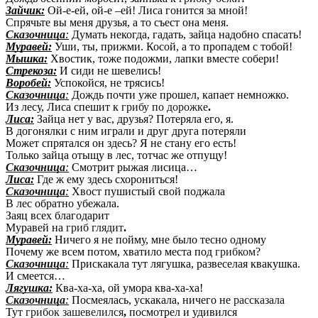
Зайчик:
Ой-е-ей, ой-е –ей! Лиса гонится за мной!
Спрячьте вы меня друзья, а то съест она меня.
Сказочница
:
Думать некогда, гадать, зайца надобно спасать!
Муравей:
Уши, ты, прижми. Косой, а то пропадем с тобой!
Мышка:
Хвостик, тоже подожми, лапки вместе собери!
Стрекоза:
И сиди не шевелись!
Воробей:
Успокойся, не трясись!
Сказочница
:
Дождь почти уже прошел, капает немножко.
Из лесу, Лиса спешит к
грибу по дорожке
.
Лиса:
Зайца нет у вас, друзья? Потеряла его, я.
В догонялки с ним играли и друг друга потеряли
Может спрятался он здесь? Я не стану его есть!
Только зайца отыщу в лес, тотчас же отпущу!
Сказочница
:
Смотрит рыжая лисица…
Лиса:
Где ж ему здесь схорониться!
Сказочница
:
Хвост пушистый свой поджала
В лес обратно убежала.
Заяц всех благодарит
Муравей на
гриб глядит
.
Муравей:
Ничего я не пойму, мне было тесно одному
Почему же всем потом, хватило места под
грибком
?
Сказочница
:
Прискакала тут лягушка, развеселая квакушка.
И смеется…
Лягушка:
Ква-ха-ха, ой умора ква-ха-ха!
Сказочница
:
Посмеялась, ускакала, ничего не
рассказала
Тут
грибок зашевелился
,
посмотрел и удивился