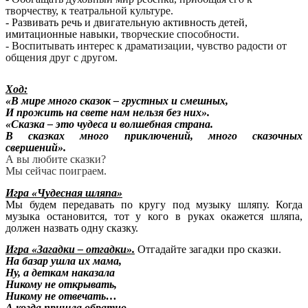
творчеству, к театральной культуре.
- Развивать речь и двигательную активность детей,
имитационные навыки,
творческие способности.
- Воспитывать интерес к драматизации, чувство радости от
общения друг с другом.
Ход:
«В мире много сказок – грустных и смешных,
И прожить на свете нам нельзя без них».
«Сказка – это чудеса и волшебная страна.
В сказках много приключений,
много сказочных
свершений».
А вы любите сказки?
Мы сейчас поиграем.
Игра «Чудесная шляпа»
Мы будем передавать по кругу под музыку шляпу. Когда
музыка остановится, тот у кого в руках окажется шляпа,
должен назвать одну сказку.
Игра «Загадки – отгадки».
Отгадайте загадки про сказки.
На базар ушла их мама,
Ну, а деткам наказала
Никому не открывать,
Никому не отвечать…
А когда пришла обратно –