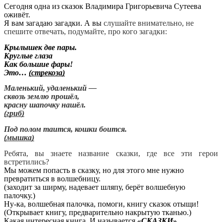
Сегодня одна из сказок Владимира Григорьевича Сутеева
оживёт.
Я вам загадаю загадки. А вы
слушайте внимательно, не
спешите отвечать, подумайте, про кого загадки:
Крылышек две пары.
Круглые глаза
Как большие фары!
Это…
(стрекоза)
Маленький, удаленький —
сквозь землю прошёл,
красну шапочку нашёл.
(гриб)
Под полом таится, кошки боится.
(мышка)
Ребята, вы знаете название сказки, где все эти герои
встретились?
Мы можем попасть в сказку, но для этого мне нужно
превратиться в волшебницу.
(заходит за ширму, надевает шляпу, берёт волшебную
палочку.)
Ну-ка, волшебная палочка, помоги, книгу сказок отыщи!
(Открывает книгу, предварительно накрытую тканью.)
Какая интересная книга. И называется
«СКАЗКИ».