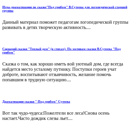
Игра-драматизация по сказке"Под грибом" В.Сутеева для логопедической старшей
группы
Данный материал поможет педагогам логопедической группы
развивать в детях творческую активность....
Сценарий сказки "Теплый дом" (в стихах). По мотивам сказки В.Сутеева "Под
грибом"
Сказка о том, как хорошо иметь вой уютный дом, где всегда
найдется место усталому путнику. Поступки героев учат
доброте, воспитывают отзывчивость, желание помочь
попавшим в трудную ситуацию....
Драматизация сказки " Под грибом" Сутеева
Вот так чудо-чудеса:Пожелтели все леса!Снова осень
настает.Часто дождик слезы льет....