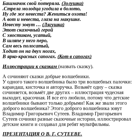
Башмачок свой потеряла.
(Золушка)
.Стрела молодца угодила в болото,
Ну где же невеста? Жениться охота!
А вот и невеста, глаза на макушке.
Невесту зовут …
(Лягушка)
Этот сказочный герой
С хвостиком, усатый,
В шляпе у него перо,
Сам весь полосатый,
Ходит он на двух ногах,
В ярко-красных сапогах.
(Кот в сапогах)
Иллюстрации к сказкам
(назвать сказку).
А сочиняют сказки добрые волшебники.
У одного такого волшебника было три волшебных палочки:
карандаш, кисточка и авторучка. Возьмёт одну – сказка
сочиняется, возьмёт две других – иллюстрация чудесная
выходит, красочная. И все его любили, потому что детские
волшебники бывают только добрыми!
Как же звали этого
доброго волшебника?
Этого доброго волшебника зовут
Владимир Григорьевич Сутеев. Владимир Григорьевич
Сутеев сочинял разные сказочные истории, иллюстрировал
детские книги и создавал для ребят мультфильмы.
ПРЕЗЕНТАЦИЯ О В. Г. СУТЕЕВЕ.