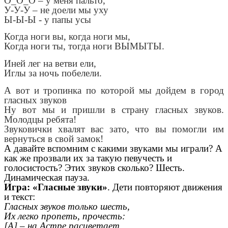
О_О_О – у меня пальто,
У-У-У – не доели мы уху
Ы-Ы-Ы - у папы усы
Когда ноги вы, когда ноги мы,
Когда ноги ты, тогда ноги ВЫМЫТЫ.
Иней лег на ветви ели,
Иглы за ночь побелели.
А вот и тропинка по которой мы дойдем в город
гласных звуков
Ну вот мы и пришли в страну гласных звуков.
Молодцы ребята!
Звуковички хвалят вас зато, что вы помогли им
вернуться в свой замок!
А давайте вспомним с какими звуками мы играли? А
как же прозвали их за такую певучесть и
голосистость? Этих звуков сколько? Шесть.
Динамическая пауза.
Игра: «Гласные звуки»
. Дети повторяют движения
и текст:
Гласных звуков только шесть,
Их легко пропеть, прочесть:
[А] – на Астре расцветает,