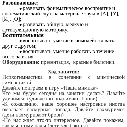
Развивающие
:
развивать фонематическое восприятие и
фонематический слух на материале звуков [А], [У],
[И], [О];
развивать общую, мелкую и
артикуляционную моторику.
Воспитательные
:
воспитывать умение взаимодействовать
друг с другом;
воспитывать умение работать в течение
всего занятия.
Оборудование:
презентация, красные билетики.
Ход занятия:
Психогимнастика в сочетании с мимической
гимнастикой
Давайте поиграем в игру «Наша мимика»
Что мы будем сегодня на занятии делать? Давайте
удивимся! (удивленно поднимают брови)
-К сожалению, наше хорошее настроение иногда
омрачает пасмурная погода. Давайте нахмуримся
(дети нахмуривают брови)
-Но нас ждет что-то интересное. Давайте покажем,
как мы этому рады (дети улыбаются)