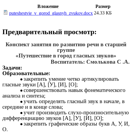
Вложение
Размер
24.33 КБ
puteshestvie_v_gorod_glasnyh_zvukov.docx
Предварительный просмотр:
Конспект занятия по развитию речи в старшей
группе
«Путешествие в город гласных звуков»
Воспитатель: Смолькова С .А.
Задачи:
Образовательные:
закрепить умение четко артикулировать
гласные звуки [А], [У], [И], [О];
совершенствовать навык фонематического
анализа и синтеза;
учить определять гласный звук в начале, в
середине и в конце слова;
учит производить слухо-произносительную
дифференциацию звуков [А], [У], [И], [О];
закрепить графические образы букв А, У, И,
О.