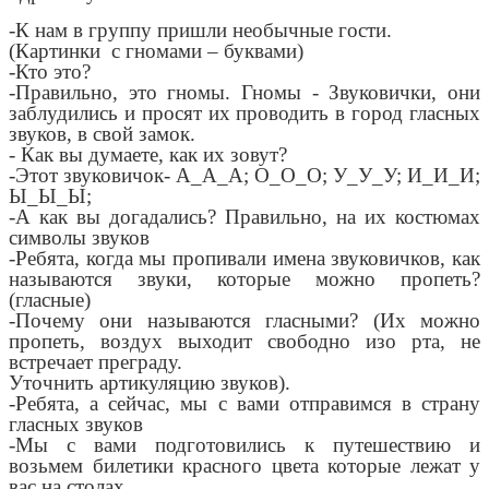
-К нам в группу пришли необычные гости.
(Картинки с гномами – буквами)
-Кто это?
-Правильно, это гномы. Гномы - Звуковички, они
заблудились и просят их проводить в город гласных
звуков, в свой замок.
- Как вы думаете, как их зовут?
-Этот звуковичок- А_А_А; О_О_О; У_У_У; И_И_И;
Ы_Ы_Ы;
-А как вы догадались? Правильно, на их костюмах
символы звуков
-Ребята, когда мы пропивали имена звуковичков, как
называются звуки, которые можно пропеть?
(гласные)
-Почему они называются гласными? (Их можно
пропеть, воздух выходит свободно изо рта, не
встречает преграду.
Уточнить артикуляцию звуков).
-Ребята, а сейчас, мы с вами отправимся в страну
гласных звуков
-Мы с вами подготовились к путешествию и
возьмем билетики красного цвета которые лежат у
вас на столах