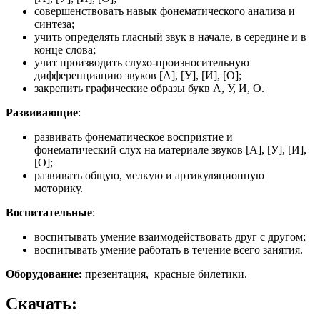
совершенствовать навык фонематического анализа и
синтеза;
учить определять гласный звук в начале, в середине и в
конце слова;
учит производить слухо-произносительную
дифференциацию звуков [А], [У], [И], [О];
закрепить графические образы букв А, У, И, О.
Развивающие
:
развивать фонематическое восприятие и
фонематический слух на материале звуков [А], [У], [И],
[О];
развивать общую, мелкую и артикуляционную
моторику.
Воспитательные
:
воспитывать умение взаимодействовать друг с другом;
воспитывать умение работать в течение всего занятия.
Оборудование:
презентация, красные билетики.
Скачать: