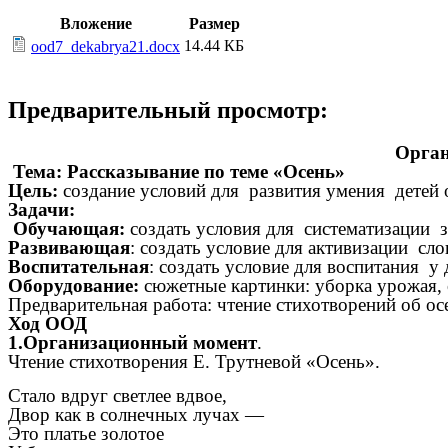
Вложение
Размер
14.44 КБ
ood7_dekabrya21.docx
Предварительный просмотр:
Орган
Тема: Рассказывание по теме «Осень»
Цель:
создание условий для развития умения детей о
Задачи:
Обучающая:
создать условия для систематизации з
Развивающая
: создать условие для активизации сл
Воспитательная
: создать условие для воспитания у
Оборудование:
сюжетные картинки: уборка урожая, о
Предварительная работа: чтение стихотворений об ос
Ход ООД
1.Организационный момент
.
Чтение стихотворения Е. Трутневой «Осень».
Стало вдруг светлее вдвое,
Двор как в солнечных лучах —
Это платье золотое