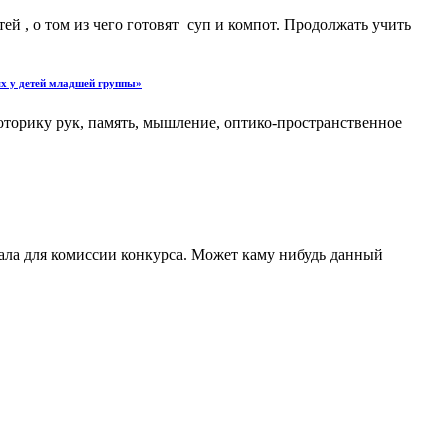
ей , о том из чего готовят суп и компот. Продолжать учить
ях у детей младшей группы»
моторику рук, память, мышление, оптико-пространственное
ала для комиссии конкурса. Может каму нибудь данный