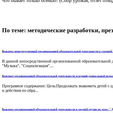
Что бывает только осенью? (Сбор урожая, отлет птиц,
По теме: методические разработки, пр
Конспект непосредственной организованной образовательной деятельности в старшей г
В данной непосредственной организованной образовательной д
"Музыка", "Социализация"....
Конспект организованной образовательной деятельности младший дошкольный возр
Програмное содержание: Цель:Продолжать знакомить детей с ц
и действия по обра...
Конспект организованной образовательной деятельности в средней группе по теме: "