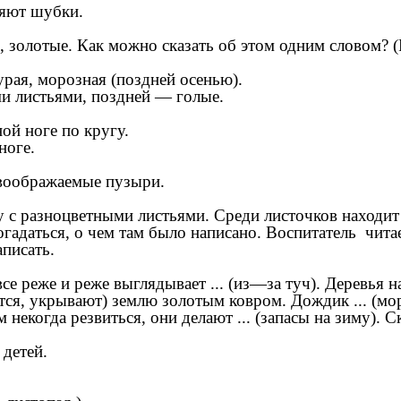
няют шубки.
, золотые. Как можно сказать об этом одним словом? (
рая, морозная (поздней осенью).
и листьями, поздней — голые.
й ноге по кругу.
оге.
оображаемые пузыри.
ку с разноцветными листьями. Среди листочков находи
гадаться, о чем там было написано. Воспитатель чита
аписать.
се реже и реже выглядывает ... (из—за туч). Деревья на
атся, укрывают) землю золотым ковром. Дождик ... (мор
ям некогда резвиться, они делают ... (запасы на зиму).
 детей.