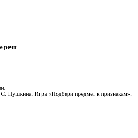
е речи
ни.
А. С. Пушкина. Игра «Подбери предмет к признакам».