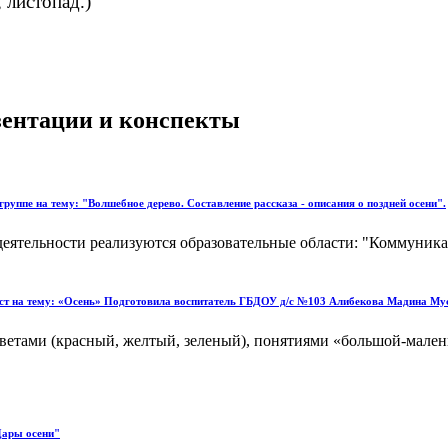
 листопад.)
езентации и конспекты
руппе на тему: "Волшебное дерево. Составление рассказа - описания о поздней осени".
еятельности реализуются образовательные области: "Коммуника
аст на тему: «Осень» Подготовила воспитатель ГБДОУ д/с №103 Алибекова Мадина Му
ветами (красный, желтый, зеленый), понятиями «большой-малень
 Дары осени"