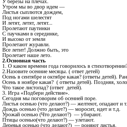
У березы на плечах.
Утром мы во двор идем —
Листья сыплются дождем,
Под ногами шелестят
И летят, летят, летят...
Пролетают паутинки
С паучками в серединке,
И высоко от земли
Пролетают журавли.
Все летит! Должно быть, это
Пролетает наше лето.
2.Основная часть
1. О каком времени года говорилось в стихотворении?
2.Назовите осенние месяцы. ( ответ детей)
Осень в сентябре и октябре какая? (ответы детей). Ран
Осень в ноябре какая? ( ответы детей). Поздняя, хол
Что такое листопад? (ответ детей).
3. Игра «Подбери действие».
Сегодня мы поговорим об осенней поре.
Листья осенью (что делают?) — желтеют, опадают и т.
Дождь осенью (что делает?) — моросит, идет и т.д.
Урожай осенью (Что делают?) — убирают.
Птицы осенью(что делают?) — улетают.
Деревья осенью (что делают?) — роняют листья.