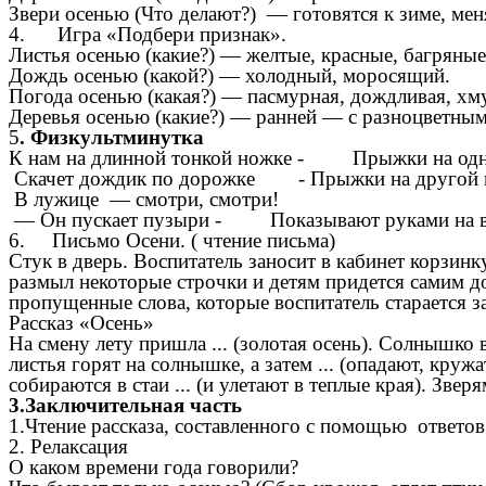
Звери осенью (Что делают?) — готовятся к зиме, ме
4. Игра «Подбери признак».
Листья осенью (какие?) — желтые, красные, багряные
Дождь осенью (какой?) — холодный, моросящий.
Погода осенью (какая?) — пасмурная, дождливая, хму
Деревья осенью (какие?) — ранней — с разноцветным
5
. Физкультминутка
К нам на длинной тонкой ножке - Прыжки на одно
Скачет дождик по дорожке - Прыжки на другой н
В лужице — смотри, смотри!
— Он пускает пузыри - Показывают руками на в
6. Письмо Осени. ( чтение письма)
Стук в дверь. Воспитатель заносит в кабинет корзин
размыл некоторые строчки и детям придется самим до
пропущенные слова, которые воспитатель старается з
Рассказ «Осень»
На смену лету пришла ... (золотая осень). Солнышко в
листья горят на солнышке, а затем ... (опадают, круж
собираются в стаи ... (и улетают в теплые края). Звер
3.Заключительная часть
1.Чтение рассказа, составленного с помощью ответов
2. Релаксация
О каком времени года говорили?