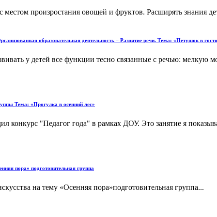
 с местом произростания овощей и фруктов. Расширять знания дет
Организованная образовательная деятельность – Развитие речи. Тема: «Петушок в гост
звивать у детей все функции тесно связанные с речью: мелкую 
руппы Тема: «Прогулка в осенний лес»
 конкурс "Педагог года" в рамках ДОУ. Это занятие я показыв
енняя пора» подготовительная группа
скусства на тему «Осенняя пора»подготовительная группа...