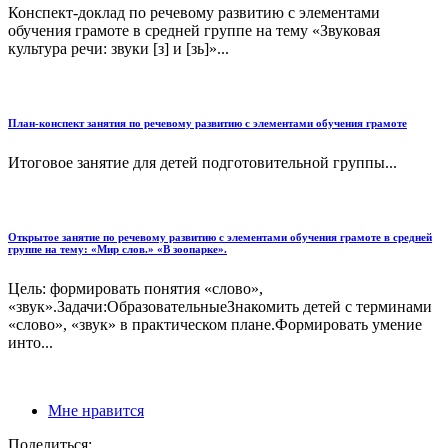
Конспект-доклад по речевому развитию с элементами
обучения грамоте в средней группе на тему «Звуковая
культура речи: звуки [з] и [зь]»...
План-конспект занятия по речевому развитию с элементами обучения грамоте
Итоговое занятие для детей подготовительной группы...
Открытое занятие по речевому развитию с элементами обучения грамоте в средней
группе на тему: «Мир слов.» «В зоопарке».
Цель: формировать понятия «слово»,
«звук».Задачи:ОбразовательныеЗнакомить детей с терминами
«слово», «звук» в практическом плане.Формировать умение
инто...
Мне нравится
Поделиться: