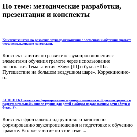
По теме: методические разработки,
презентации и конспекты
Конспект занятия по развитию звукопроизношения с элементами обучения грамоте
через использование логосказки.
Конспект занятия по развитию звукопроизношения с
элементами обучения грамоте через использование
логосказки. Тема занятия: «Звук [Ш] и буква «Ш».
Путешествие на большом воздушном шаре». Коррекционно-
о...
КОНСПЕКТ занятия по формированию звукопроизношения и обучению грамоте в
подготовительной к школе группе для детей с общим недоразвитием речи «Звук и
буква Р».
Конспект фронтально-подгруппового занятия по
формированию звукопроизношения и подготовке к обучению
грамоте. Второе занятие по этой теме....