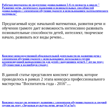
Рабочая программа по подготовке дошкольников 5-6-го возраста к школе "
Развитиее речи, логического мышления и позновательных способностей
дошкольников с элементами обучения грамоте и использованием математического
материала"
Предлагаемый курс начальной математики, развития речи и
обучения грамоте дает возможность интенсивно развивать
позновательные способности детей, интеллект, творческое
начало, развивать все виды речево...
Конспект непосредственной образовательной деятельности по развитию речи с
элементами обучения грамоте с использованием логосказки в группе
компенсирующей направленности для детей с нарушением речи 6-7 лет на тему:
«Путешествие в волшебную страну»
В данной статье представлен конспект занятия, которое
проводилось в рамках 2 этапа конкурса профессионального
мастерства "Воспитатель года - 2016"....
Конспект-доклад по речевому развитию с элементами обучения грамоте в средней
группе на тему «Звуковая культура речи: звуки [з] и [зь]»