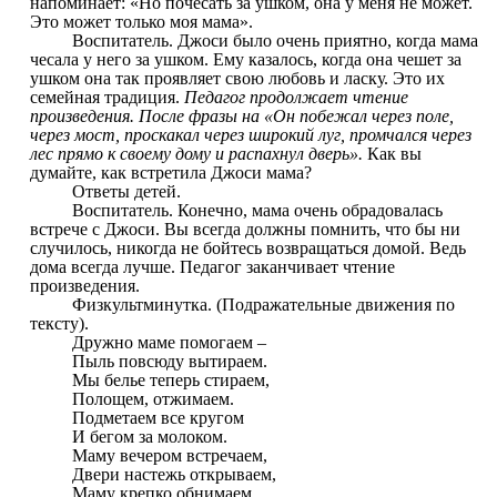
напоминает: «Но почесать за ушком, она у меня не может.
Это может только моя мама».
Воспитатель. Джоси было очень приятно, когда мама
чесала у него за ушком. Ему казалось, когда она чешет за
ушком она так проявляет свою любовь и ласку. Это их
семейная традиция.
Педагог продолжает чтение
произведения. После фразы на «Он побежал через поле,
через мост, проскакал через широкий луг, промчался через
лес прямо к своему дому и распахнул дверь».
Как вы
думайте, как встретила Джоси мама?
Ответы детей.
Воспитатель. Конечно, мама очень обрадовалась
встрече с Джоси. Вы всегда должны помнить, что бы ни
случилось, никогда не бойтесь возвращаться домой. Ведь
дома всегда лучше. Педагог заканчивает чтение
произведения.
Физкультминутка. (Подражательные движения по
тексту).
Дружно маме помогаем –
Пыль повсюду вытираем.
Мы белье теперь стираем,
Полощем, отжимаем.
Подметаем все кругом
И бегом за молоком.
Маму вечером встречаем,
Двери настежь открываем,
Маму крепко обнимаем.