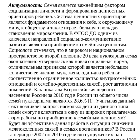
Актуальность:
Семья является важнейшим фактором
социализации личности и формирования ценностных
ориентиров ребенка. Система ценностных ориентиров
является фундаментом отношения к себе, к окружающему
миру, к обществу, а также играет большую роль для
становления мировозрения. В ФГОС ДО одним из
ключевых направлений социально-коммуникативно
развития является приобщение к семейным ценностям.
Социологи отмечают, что в мировом и национальном
пространстве во второй половине 20 века нуклеарная семья
окончательно утвердилась как новая социальная норма,
отличительным признаком которой является небольшое
количество ее членов: муж, жена, один-два ребенка;
соответственно ограниченное количество внутрисемейных
отношений и семейно-родственных связей, рост автономии
поколений. Как показала Всероссийская перепись
населения России за 2010 год в России из общего числа
семей нуклеарными являются 28,6% [1]. Учитывая данный
факт возникает вопрос: насколько дети из данного типа
семей смогут включиться в одну из широких предлагаемых
форм работы по приобщению к семейным ценностям?
Будет ли эффективна данная работа в ситуации снижения
межпоколенных связей в семьях воспитанников? В России
за период с 2002 по 2010 год число супружеских пар