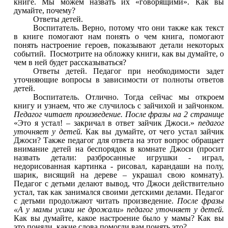
книге. Мы можем назвать их «говорящими». Как вы
думайте, почему?
Ответы детей.
Воспитатель. Верно, потому что они также как текст
в книге помогают нам понять о чем книга, помогают
понять настроение героев, показывают детали некоторых
событий. Посмотрите на обложку книги, как вы думайте, о
чем в ней будет рассказываться?
Ответы детей. Педагог при необходимости задет
уточняющие вопросы в зависимости от полноты ответов
детей.
Воспитатель. Отлично. Тогда сейчас мы откроем
книгу и узнаем, что же случилось с зайчихой и зайчонком.
Педагог читает произведение.
После фразы на 2 странице
«Это я устал! – закричал в ответ зайчик Джоси.»
педагог
уточняет у детей.
Как вы думайте, от чего устал зайчик
Джоси? Также педагог для ответа на этот вопрос обращает
внимание детей на беспорядок в комнате Джоси (просит
назвать детали: разбросанные игрушки - играл,
недорисованная картинка - рисовал, карандаши на полу,
шарик, висящий на дереве – украшал свою комнату).
Педагог с детьми делают вывод, что Джоси действительно
устал, так как занимался своими детскими делами. Педагог
с детьми продолжают читать произведение.
После фразы
«А у мамы усики не дрожали» педагог уточняет у детей.
Как вы думайте, какое настроение было у мамы? Как вы
это поняли, какие слова помогли вам понять это?