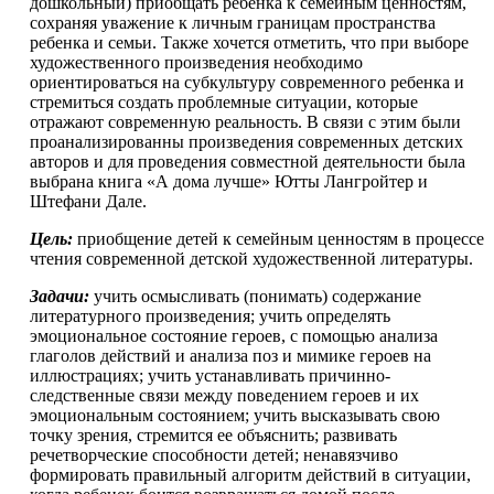
дошкольный) приобщать ребенка к семейным ценностям,
сохраняя уважение к личным границам пространства
ребенка и семьи. Также хочется отметить, что при выборе
художественного произведения необходимо
ориентироваться на субкультуру современного ребенка и
стремиться создать проблемные ситуации, которые
отражают современную реальность. В связи с этим были
проанализированны произведения современных детских
авторов и для проведения совместной деятельности была
выбрана книга «А дома лучше» Ютты Лангройтер и
Штефани Дале.
Цель:
приобщение детей к семейным ценностям в процессе
чтения современной детской художественной литературы.
Задачи:
учить осмысливать (понимать) содержание
литературного произведения; учить определять
эмоциональное состояние героев, с помощью анализа
глаголов действий и анализа поз и мимике героев на
иллюстрациях; учить устанавливать причинно-
следственные связи между поведением героев и их
эмоциональным состоянием; учить высказывать свою
точку зрения, стремится ее объяснить; развивать
речетворческие способности детей; ненавязчиво
формировать правильный алгоритм действий в ситуации,