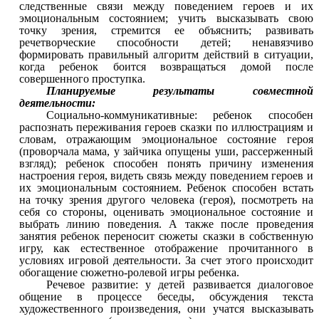
следственные связи между поведением героев и их
эмоциональным состоянием; учить высказывать свою
точку зрения, стремится ее объяснить; развивать
речетворческие способности детей; ненавязчиво
формировать правильный алгоритм действий в ситуации,
когда ребенок боится возвращаться домой после
совершенного проступка.
Планируемые результаты совместной
деятельности:
Социально-коммуникативные: ребенок способен
распознать переживания героев сказки по иллюстрациям и
словам, отражающим эмоциональное состояние героя
(проворчала мама, у зайчика опущены уши, рассерженный
взгляд); ребенок способен понять причину изменения
настроения героя, видеть связь между поведением героев и
их эмоциональным состоянием. Ребенок способен встать
на точку зрения другого человека (героя), посмотреть на
себя со стороны, оценивать эмоциональное состояние и
выбрать линию поведения. А также после проведения
занятия ребенок переносит сюжеты сказки в собственную
игру, как естественное отображение прочитанного в
условиях игровой деятельности. За счет этого происходит
обогащение сюжетно-ролевой игры ребенка.
Речевое развитие: у детей развивается диалоговое
общение в процессе беседы, обсуждения текста
художественного произведения, они учатся высказывать