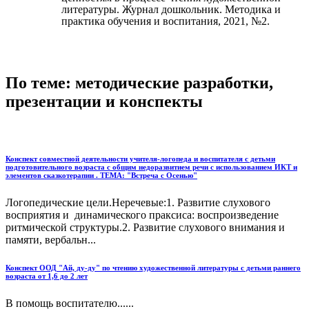
литературы. Журнал дошкольник. Методика и
практика обучения и воспитания, 2021, №2.
По теме: методические разработки,
презентации и конспекты
Конспект совместной деятельности учителя-логопеда и воспитателя с детьми
подготовительного возраста с общим недоразвитием речи с использованием ИКТ и
элементов сказкотерапии . ТЕМА: "Встреча с Осенью"
Логопедические цели.Неречевые:1. Развитие слухового
восприятия и динамического праксиса: воспроизведение
ритмической структуры.2. Развитие слухового внимания и
памяти, вербальн...
Конспект ООД "Ай, ду-ду" по чтению художественной литературы с детьми раннего
возраста от 1,6 до 2 лет
В помощь воспитателю......