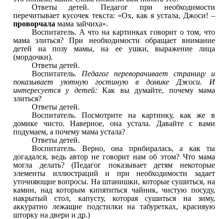
Ответы детей. Педагог при необходимости
перечитывает кусочек текста: «Ох, как я устала, Джоси! –
проворчала
мама зайчиха».
Воспитатель. А что на картинках говорит о том, что
мама злиться? При необходимости обращает внимание
детей на позу мамы, на ее ушки, выражение лица
(мордочки).
Ответы детей.
Воспитатель.
Педагог переворачивает страницу и
показывает уютную гостиную в домике Джоси. И
интересуется у детей:
Как вы думайте, почему мама
злиться?
Ответы детей.
Воспитатель. Посмотрите на картинку, как же в
домике чисто. Наверное, она устала. Давайте с вами
подумаем, а почему мама устала?
Ответы детей.
Воспитатель. Верно, она прибиралась, а как ты
догадался, ведь автор не говорит нам об этом? Что мама
могла делать? (Педагог показывает детям некоторые
элементы иллюстраций и при необходимости задает
уточняющие вопросы. На штанишки, которые сушиться, на
камин, над которым кипятиться чайник, чистую посуду,
накрытый стол, капусту, которая сушиться на зиму,
аккуратно лежащие подстилки на табуретках, красивую
шторку на двери и др.)