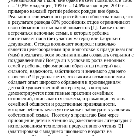
уменьшилось на 1 млн. вне брака на свет появилось: в 1980
г. – 10,8% младенцев, 1990 г. – 14,6% младенцев, 2010 г. –
примерно каждый третий ребенок рожден вне брака.
Реальность современного российского общества такова, что
в результате развода 80% российских отцов ограничивают
свои обязанности выплатой алиментов [1]. Также стали
встречаться неполные семьи, в которых ребенка
воспитывает папа (без участия матери) или бабушки с
дедушками. Отсюда возникают вопросы: насколько
является целесообразным при подготовке к праздникам пап
(мам) предлагать всем воспитанникам создавать открытки с
поздравлениями? Всегда ли в условиях роста неполных
семей у ребенка сформирован образ отца (матери) как
сильного, надежного, заботливого и значимого для него
взрослого? Предполагается, что такими возможностями
обладает опыт широкого обращения к произведениям
детской художественной литературы, в которых
демонстрируется позитивные практики семейных
отношений, описываются сюжеты, отражающие чувства
семейной общности и родственные привязанности,
которые ребенок зачастую не может наблюдать в условиях
собственной семьи. Поэтому я предлагаю Вам через
приобщение детей к чтению художественной литературы с
использованием технологии продуктивного чтения [2]
(адаптирована с младшего школьного возраста на