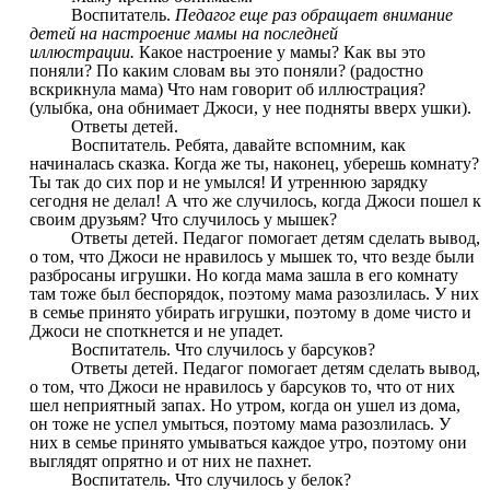
Воспитатель.
Педагог еще раз обращает внимание
детей на настроение мамы на последней
иллюстрации.
Какое настроение у мамы? Как вы это
поняли? По каким словам вы это поняли? (радостно
вскрикнула мама) Что нам говорит об иллюстрация?
(улыбка, она обнимает Джоси, у нее подняты вверх ушки).
Ответы детей.
Воспитатель. Ребята, давайте вспомним, как
начиналась сказка. Когда же ты, наконец, уберешь комнату?
Ты так до сих пор и не умылся! И утреннюю зарядку
сегодня не делал! А что же случилось, когда Джоси пошел к
своим друзьям? Что случилось у мышек?
Ответы детей. Педагог помогает детям сделать вывод,
о том, что Джоси не нравилось у мышек то, что везде были
разбросаны игрушки. Но когда мама зашла в его комнату
там тоже был беспорядок, поэтому мама разозлилась. У них
в семье принято убирать игрушки, поэтому в доме чисто и
Джоси не споткнется и не упадет.
Воспитатель. Что случилось у барсуков?
Ответы детей. Педагог помогает детям сделать вывод,
о том, что Джоси не нравилось у барсуков то, что от них
шел неприятный запах. Но утром, когда он ушел из дома,
он тоже не успел умыться, поэтому мама разозлилась. У
них в семье принято умываться каждое утро, поэтому они
выглядят опрятно и от них не пахнет.
Воспитатель. Что случилось у белок?