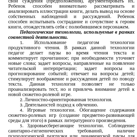
свои суждения (предположения), аргументировать их.
Ребенок способен внимательно рассматривать и
анализировать иллюстрации книги, делать вывод на основе
собственных наблюдений и рассуждений. Ребенок
способен испытывать сострадание и сочувствие к героям
книги, отождествлять себя с полюбившимся персонажем.
Педагогические технологии, используемые в рамках
совместной деятельности.
Использование педагогом технологии
продуктивного чтения. В рамках данной технологии
педагог делает паузы во время чтения текста и
комментирует прочитанное; при необходимости уточняет
новые слова; задает вопросы, направленные на появление
читательской интерпретации; задает вопросы на
прогнозирование событий; отвечает на вопросы детей;
стимулирует воображение и рассуждения детей по поводу
текста. Данная технология позволяет не только
проанализировать тест, но и привлечь внимание детей к
новой сюжетно-ролевой игре.
Личностно-ориентированная технология.
Деятельностей подход к обучению.
Игровые технологии. Обогащение содержания
сюжетно-ролевых игр (создание предметно-развивающей
среды для этого) в рамках литературного произведения.
Здоровьесберегающие технологии. Соблюдение
санитарно-гигиенических требований, наличие
психологической разгрузки или динамической паузы для