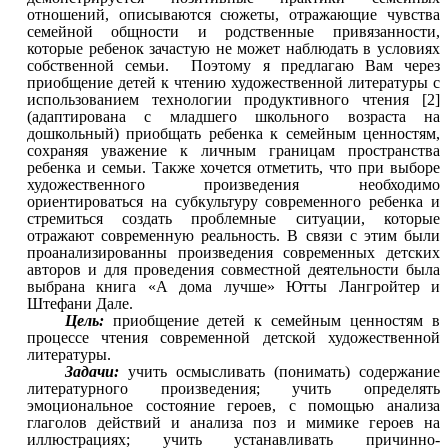
отношений, описываются сюжеты, отражающие чувства
семейной общности и родственные привязанности,
которые ребенок зачастую не может наблюдать в условиях
собственной семьи. Поэтому я предлагаю Вам через
приобщение детей к чтению художественной литературы с
использованием технологии продуктивного чтения [2]
(адаптирована с младшего школьного возраста на
дошкольный) приобщать ребенка к семейным ценностям,
сохраняя уважение к личным границам пространства
ребенка и семьи. Также хочется отметить, что при выборе
художественного произведения необходимо
ориентироваться на субкультуру современного ребенка и
стремиться создать проблемные ситуации, которые
отражают современную реальность. В связи с этим были
проанализированны произведения современных детских
авторов и для проведения совместной деятельности была
выбрана книга «А дома лучше» Ютты Лангройтер и
Штефани Дале.
Цель:
приобщение детей к семейным ценностям в
процессе чтения современной детской художественной
литературы.
Задачи:
учить осмысливать (понимать) содержание
литературного произведения; учить определять
эмоциональное состояние героев, с помощью анализа
глаголов действий и анализа поз и мимике героев на
иллюстрациях; учить устанавливать причинно-