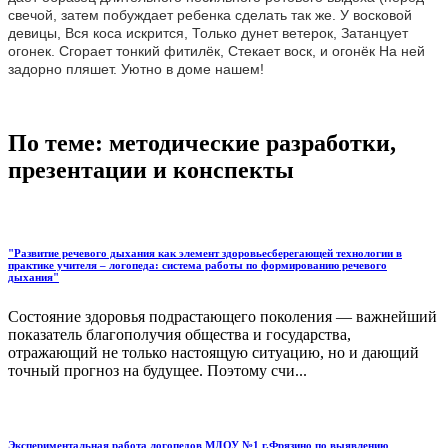
свечой, затем побуждает ребенка сделать так же. У восковой
девицы, Вся коса искрится, Только дунет ветерок, Затанцует
огонек. Сгорает тонкий фитилёк, Стекает воск, и огонёк На ней
задорно пляшет. Уютно в доме нашем!
По теме: методические разработки,
презентации и конспекты
"Развитие речевого дыхания как элемент здоровьесберегающей технологии в
практике учителя – логопеда: система работы по формированию речевого
дыхания"
Состояние здоровья подрастающего поколения — важнейший
показатель благополучия общества и государства,
отражающий не только настоящую ситуацию, но и дающий
точный прогноз на будущее. Поэтому счи...
Экспериментальная работа логопедов МДОУ №1 г.Фрязино по выявлению