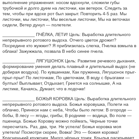
выполнение упражнения: носом вдохнули, сложили губы
трубочкой и долго дуем на листочки, как ветерок. Следить за
тем, чтобы при вдохе рот был закрыт. Повторить 4-5 раз. Мы
листочки, мы листочки, Мы веселые листочки, Мы на веточках
сидели, Ветер дунул — полетели.
_____________ ПЧЁЛКА, ЛЕТИ! Цель: Выработка длительного
непрерывного ротового выдоха. Отчего цветок дрожит?
Посредине кто жужжит? Я приблизилась слегка, Пчелка взмыла в
облака! Зажужжала, позвала В небо синее пчела.
_____________ ЛЯГУШОНОК Цель: Развитие речевого дыхания,
формирование умения делать плавный и длительный выдох (не
добирая воздуха). По кувшинкам, Как пружинка, Лягушонок прыг-
прыг-прыг! По листочкам, По цветочкам, В воду с брызгами —
бултых! Выплывает, Отдыхает, Греется на солнышке, А на
листике, Качаясь, Думает, что в лодочке!
_____________ БОЖЬЯ КОРОВКА Цель: Выработка длительного
непрерывного ротового выдоха. Божья коровушка, Полети на
облачко, Принеси нам с неба, Чтобы было летом: В огороде —
бобы, В лесу — ягоды, грибы, В роднике — водица, Во поле —
пшеница. Божью Коровку можно поймать, Черные точки
пересчитать. Раз, два, три. Не успела! Божья коровка моя
улетела! Посмотри скорее, Вовка! Это — божия коровка!
Красненький кружочек, Много чёрных точек. Крылья раскрывает,