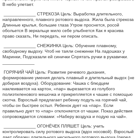
В небо улетает.
_____________ СТРЕКОЗА Цель: Выработка длительного,
направленного, плавного ротового выдоха. Жила была стрекоза
Длинные крылья, большие глаза Утром проснется, росой
обольется В зеркальце мило себе улыбнется Как я красива
право сказать, Ни передать, ни пером описать.
_____________ СНЕЖИНКА Цель: Обучение плавному,
свободному выдоху. Чтоб не таяли снежинки На ладошках у
Маринки, Подсказали ей синички Спрятать ручки в рукавички.
_____________
ГОРЯЧИЙ ЧАЙ Цель: Развитие речевого дыхания,
формирование умения делать плавный и длительный выдох (не
добирая воздуха). Оборудование: Чашка с блюдцем
наклеивается на картон, «пар» вырезается из голубого
полиэтиленового мешочка и прикрепляется к чашке с помощью
скотча. Взрослый предлагает ребенку подуть на горячий чай,
чтобы он быстрее остыл. Ребенок дует на «пар». Если
правильно дует то «пар» отклоняется от чашки. Показ действия
сопровождается словами: «Наберу воздуха и подую на чай».
_____________ ОГОНЁЧЕК ПЛЯШЕТ Цель: учить
контролировать силу ротового выдоха (вдох носовой). Взрослый
дает образец длительного несильного ротового выдоха (перед