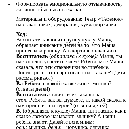
Формировать эмоциональную отзывчивость,
желание обыгрывать сказки.
Материалы и оборудование: Театр «Теремок»
на стаканчиках, декорация, кукла,корзинка
Ход:
Воспитатель вносит группу куклу Машу,
обращает внимание детей на то, что Маша
принесла корзинку. А в корзине стаканчики.
Воспитатель
(
обращаясь к кукле):
Маша, ты
нас хочешь угостить чаем? Ребята, мне Маша
сказала, что эти стаканчики волшебные.
Посмотрите, что нарисовано на стакане? (Дети
рассматривают)
В.:
Ребята, в какой сказке живет мышка?
(ответы детей)
Воспитатель
ставит все стаканы на
стол.
Ребята, как вы думаете, из какой сказки к
нам пришли эти герои? (ответы детей)
В.
:(обращаясь к кукле) Маша, ты знаешь, как в
сказке ласково называют мышку? А наши
ребята знают. Давайте вспомним:
осп.:
мышка,
дети
: - норушка, лягушка