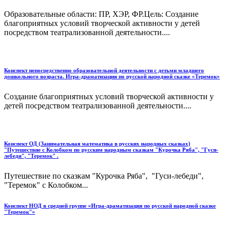
Образовательные области: ПР, ХЭР, ФР.Цель: Создание
благоприятных условий творческой активности у детей
посредством театрализованной деятельности....
Конспект непосредственно образовательной деятельности с детьми младшего
дошкольного возраста. Игра-драматизация по русской народной сказке «Теремок»
Создание благоприятных условий творческой активности у
детей посредством театрализованной деятельности....
Конспект ОД (Занимательная математика в русских народных сказках)
"Путешествие с Колобком по русским народным сказкам "Курочка Ряба", "Гуси-
лебеди", "Теремок" .
Путешествие по сказкам "Курочка Ряба", "Гуси-лебеди",
"Теремок" с Колобком...
Конспект НОД в средней группе «Игра-драматизация по русской народной сказке
"Теремок"»