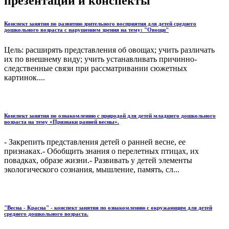
презентации и конспекты
Конспект занятия по развитию зрительного восприятия для детей среднего
дошкольного возраста с нарушением зрения на тему: "Овощи"
Цель: расширять представления об овощах; учить различать
их по внешнему виду; учить устанавливать причинно-
следственные связи при рассматривании сюжетных
картинок....
Конспект занятия по ознакомлению с природой для детей младшего дошкольного
возраста на тему «Признаки ранней весны».
- Закрепить представления детей о ранней весне, ее
признаках.- Обобщить знания о перелетных птицах, их
повадках, образе жизни.- Развивать у детей элементы
экологического сознания, мышление, память, сл...
"Весна - Красна" - конспект занятия по ознакомлению с окружающим для детей
среднего дошкольного возраста.