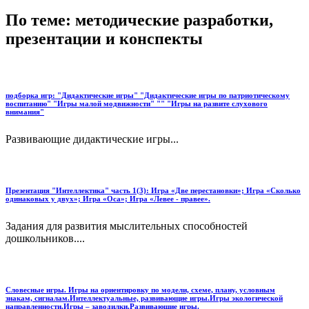
По теме: методические разработки,
презентации и конспекты
подборка игр: "Дидактические игры" "Дидактические игры по патриотическому
воспитанию" "Игры малой модвижности" "" "Игры на развите слухового
внимания"
Развивающие дидактические игры...
Презентация "Интеллектика" часть 1(3): Игра «Две перестановки»; Игра «Сколько
одинаковых у двух»; Игра «Оса»; Игра «Левее - правее».
Задания для развития мыслительных способностей
дошкольников....
Словесные игры. Игры на ориентировку по модели, схеме, плану, условным
знакам, сигналам.Интеллектуальные, развивающие игры.Игры экологической
направленности.Игры – заводилки.Развивающие игры.