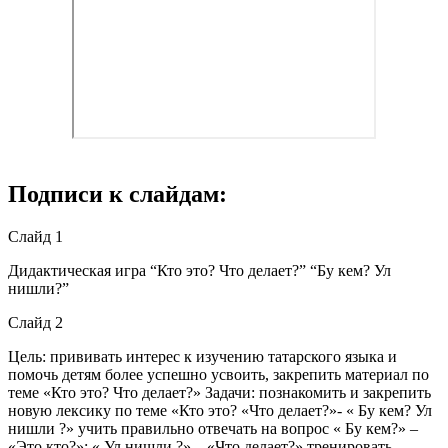
Подписи к слайдам:
Слайд 1
Дидактическая игра “Кто это? Что делает?” “Бу кем? Ул
нишли?”
Слайд 2
Цель: прививать интерес к изучению татарского языка и
помочь детям более успешно усвоить, закрепить материал по
теме «Кто это? Что делает?» Задачи: познакомить и закрепить
новую лексику по теме «Кто это? «Что делает?»- « Бу кем? Ул
нишли ?» учить правильно отвечать на вопрос « Бу кем?» –
«Это кто?»; « Ул нишли ?» – «Что делает?» тренировать