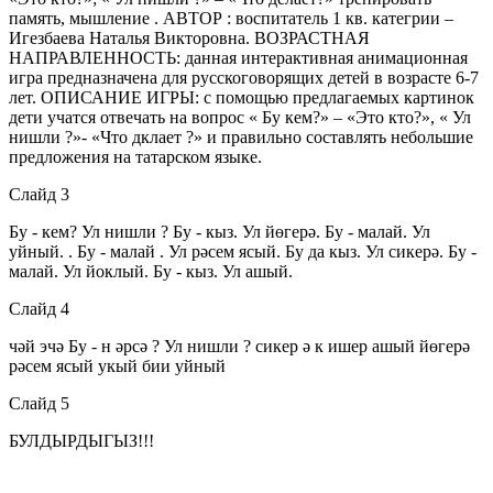
память, мышление . АВТОР : воспитатель 1 кв. категрии –
Игезбаева Наталья Викторовна. ВОЗРАСТНАЯ
НАПРАВЛЕННОСТЬ: данная интерактивная анимационная
игра предназначена для русскоговорящих детей в возрасте 6-7
лет. ОПИСАНИЕ ИГРЫ: с помощью предлагаемых картинок
дети учатся отвечать на вопрос « Бу кем?» – «Это кто?», « Ул
нишли ?»- «Что дклает ?» и правильно составлять небольшие
предложения на татарском языке.
Слайд 3
Бу - кем? Ул нишли ? Бу - кыз. Ул йөгерә. Бу - малай. Ул
уйный. . Бу - малай . Ул рәсем ясый. Бу да кыз. Ул сикерә. Бу -
малай. Ул йоклый. Бу - кыз. Ул ашый.
Слайд 4
чәй эчә Бу - н әрсә ? Ул нишли ? сикер ә к ишер ашый йөгерә
рәсем ясый укый бии уйный
Слайд 5
БУЛДЫРДЫГЫЗ!!!