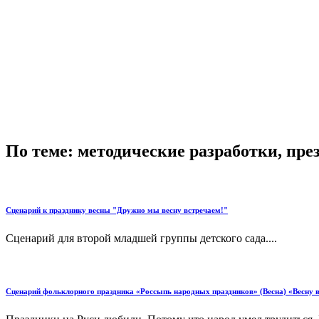
По теме: методические разработки, пр
Сценарий к празднику весны "Дружно мы весну встречаем!"
Сценарий для второй младшей группы детского сада....
Сценарий фольклорного праздника «Россыпь народных праздников» (Весна) «Весну 