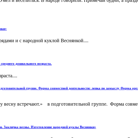
Умел и веселиться. В народе говорили: Примечай будни, а празд
нки»
ядами и с народной куклой Веснянкой....
 среднего дошкольного возраста.
аста....
 подготовительной группе. Форма совместной деятельности: лепка по замыслу Форма ор
су весну встречают.» в подготовительной группе. Форма совмес
ли. Закличка весны. Изготовление народной куклы Веснянки»