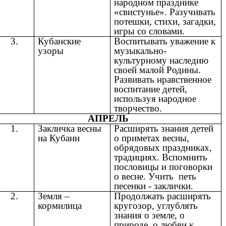
народном празднике
«свистунье». Разучивать
потешки, стихи, загадки,
игры со словами.
3.
Кубанские
Воспитывать уважение к
узоры
музыкально-
культурному наследию
своей малой Родины.
Развивать нравственное
воспитание детей,
используя народное
творчество.
АПРЕЛЬ
1.
Закличка весны
Расширять знания детей
на Кубани
о приметах весны,
обрядовых праздниках,
традициях. Вспомнить
пословицы и поговорки
о весне. Учить петь
песенки - заклички.
2.
Земля –
Продолжать расширять
кормилица
кругозор, углублять
знания о земле, о
природе, о любви к