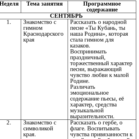
Неделя
Тема занятия
Программное
содержание
СЕНТЯБРЬ
1.
Знакомство с
Рассказать о народной
гимном
песне «Ты Кубань, ты
Краснодарского
наша Родина», которая
края
стала гимном для
казаков.
Воспринимать
праздничный,
торжественный характер
песни, выражающий
чувство любви к малой
Родине.
Различать
эмоциональное
содержание пьесы, её
характер, средства
музыкальной
выразительности.
2.
Знакомство с
Рассказать о гербе, о
символикой
флаге. Воспитывать
края.
чувства привязанности к