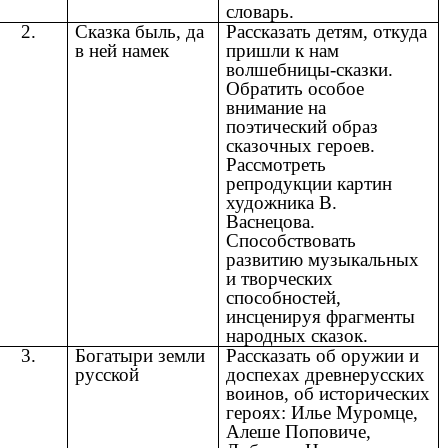
словарь.
2.
Сказка быль, да
Рассказать детям, откуда
в ней намек
пришли к нам
волшебницы-сказки.
Обратить особое
внимание на
поэтический образ
сказочных героев.
Рассмотреть
репродукции картин
художника В.
Васнецова.
Способствовать
развитию музыкальных
и творческих
способностей,
инсценируя фрагменты
народных сказок.
3.
Богатыри земли
Рассказать об оружии и
русской
доспехах древнерусских
воинов, об исторических
героях: Илье Муромце,
Алеше Поповиче,