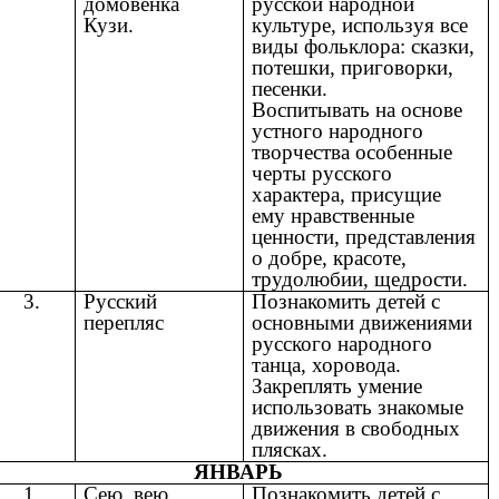
домовенка
русской народной
Кузи.
культуре, используя все
виды фольклора: сказки,
потешки, приговорки,
песенки.
Воспитывать на основе
устного народного
творчества особенные
черты русского
характера, присущие
ему нравственные
ценности, представления
о добре, красоте,
трудолюбии, щедрости.
3.
Русский
Познакомить детей с
перепляс
основными движениями
русского народного
танца, хоровода.
Закреплять умение
использовать знакомые
движения в свободных
плясках.
ЯНВАРЬ
1.
Сею, вею,
Познакомить детей с