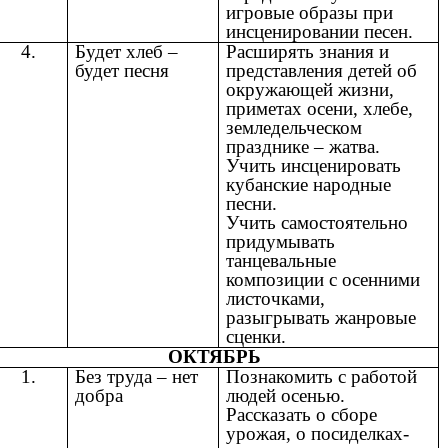
игровые образы при
инсценировании песен.
4.
Будет хлеб –
Расширять знания и
будет песня
представления детей об
окружающей жизни,
приметах осени, хлебе,
земледельческом
празднике – жатва.
Учить инсценировать
кубанские народные
песни.
Учить самостоятельно
придумывать
танцевальные
композиции с осенними
листочками,
разыгрывать жанровые
сценки.
ОКТЯБРЬ
1.
Без труда – нет
Познакомить с работой
добра
людей осенью.
Рассказать о сборе
урожая, о посиделках-