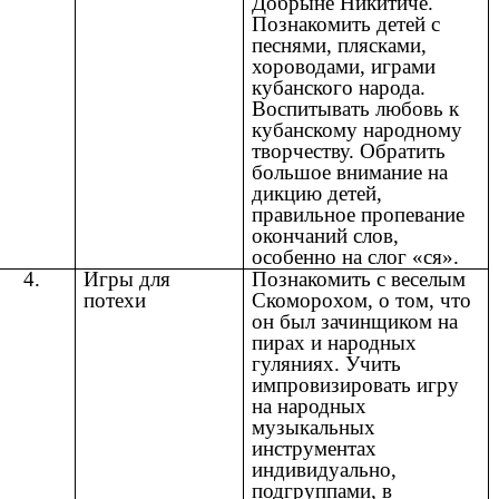
Добрыне Никитиче.
Познакомить детей с
песнями, плясками,
хороводами, играми
кубанского народа.
Воспитывать любовь к
кубанскому народному
творчеству. Обратить
большое внимание на
дикцию детей,
правильное пропевание
окончаний слов,
особенно на слог «ся».
4.
Игры для
Познакомить с веселым
потехи
Скоморохом, о том, что
он был зачинщиком на
пирах и народных
гуляниях. Учить
импровизировать игру
на народных
музыкальных
инструментах
индивидуально,
подгруппами, в