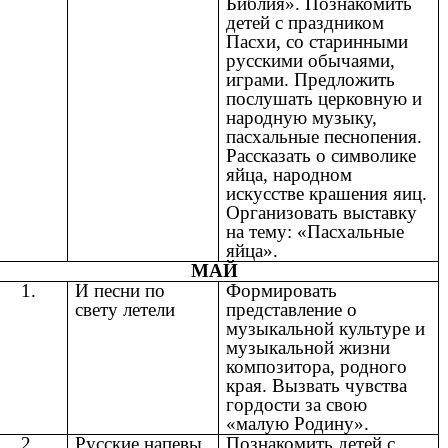
Библия». Познакомить
детей с праздником
Пасхи, со старинными
русскими обычаями,
играми. Предложить
послушать церковную и
народную музыку,
пасхальные песнопения.
Рассказать о символике
яйца, народном
искусстве крашения яиц.
Организовать выставку
на тему: «Пасхальные
яйца».
МАЙ
1.
И песни по
Формировать
свету летели
представление о
музыкальной культуре и
музыкальной жизни
композитора, родного
края. Вызвать чувства
гордости за свою
«малую Родину».
2.
Русские напевы
Познакомить детей с