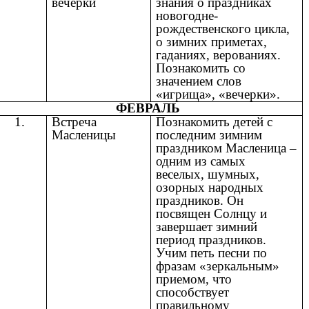
вечерки
знания о праздниках
новогодне-
рождественского цикла,
о зимних приметах,
гаданиях, верованиях.
Познакомить со
значением слов
«игрища», «вечерки».
ФЕВРАЛЬ
1.
Встреча
Познакомить детей с
Масленицы
последним зимним
праздником Масленица –
одним из самых
веселых, шумных,
озорных народных
праздников. Он
посвящен Солнцу и
завершает зимний
период праздников.
Учим петь песни по
фразам «зеркальным»
приемом, что
способствует
правильному