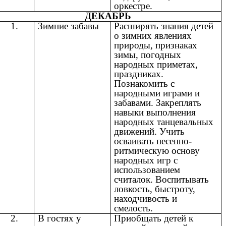
оркестре.
ДЕКАБРЬ
1.
Зимние забавы
Расширять знания детей
о зимних явлениях
природы, признаках
зимы, погодных
народных приметах,
праздниках.
Познакомить с
народными играми и
забавами. Закреплять
навыки выполнения
народных танцевальных
движений. Учить
осваивать песенно-
ритмическую основу
народных игр с
использованием
считалок. Воспитывать
ловкость, быстроту,
находчивость и
смелость.
2.
В гостях у
Приобщать детей к