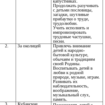
капустниках.
Продолжать разучивать
с детьми пословицы,
загадки, шутливые
прибаутки о труде,
трудолюбии.
Учить исполнять и
импровизировать
трудовые частушки,
песни.
2.
За околицей
Привлечь внимание
детей к народно-
бытовой культуре,
обычаям и традициям
своей Родины.
Воспитывать детей в
любви к родной
природе, музыке, играм.
Развивать их
наблюдательность,
воображение,
музыкальный слух,
память.
3.
Кубанские
Познакомить детей с