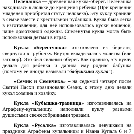
Пеленашка
— древнейшая кукла-оберег. Пеленашка
находилась в люльке до крещения ребёнка (При крещении
младенец приобретал статус человека). Эту куклу хранили
в семье вместе с крестильной рубашкой. Кукла была легка
в изготовлении, для неё использовались куски ношеной,
чаще домотканой одежды. Спелёнутая кукла могла быть
использована детьми в играх.
Кукла «Берестушка»
изготовлена из бересты,
свёрнутой в трубочку. Внутрь вкладывалась молитва (или
заговор). Это был сильный оберег. Как правило, эту куклу
делала для ребёнка и дарила ему родная бабушка
(поэтому её иногда называли "
бабушкина кукла
").
«Семик и Семичиха»
– на седьмой четверг после
Святой Пасхи праздновали Семик, к этому дню делали
кукол хозяина и хозяйку.
Кукла «Кубышка-травница»
изготавливалась на
Аграфену-купальницу, наполняли куклу разными
душистыми свежесобранными травами.
Кукла «Русалка»
изготавливалась девушками на
праздники Аграфены купальницы и Ивана Купала 6 и 7