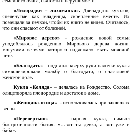
семейного очага, святости и нерушимости.
«Лихорадки – лихоманки».
Двенадцать куколок,
спеленутые как младенцы, скрепленные вместе. Их
помещали за печкой, чтобы их никто не видел. Считалось,
что они спасают от болезней.
«Мировое дерево»
- рождение новой семьи
уподоблялось рождению Мирового дерева жизни,
могучими ветвями которого надлежало стать молодой
чете.
«Благодать»
– поднятые кверху руки-палочки куклы
символизировали мольбу о благодати, о счастливой
женской доле.
Кукла «Коляда
» – делалась на Рождество. Солома
олицетворяла плодородие и достаток в доме.
«Женщина-птица»
- использовалась при закличках
весны.
«Перевертыш»
- парная кукла, символ
быстротечности бытия: «…вот ты девка, а вот уже и
баба».