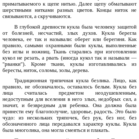
приматываемого к щепе нитью. Далее щепу обматывают
шерстяными нитками разных цветов. Концы ниток не
связываются, а скручиваются.
В глубокой древности кукла была человеку защитой
от болезней, несчастий, злых духов. Кукла берегла
человека, ее так и называли: оберег или берегиня. Как
правило, самыми охранными были куклы, выполненные
без иглы и ножниц. Ткань старались при изготовлении
кукол не резать, а рвать (иногда кукол так и называли —
"рванки"). Кроме ткани, куклы изготавливались из
бересты, ниток, соломы, золы, дерева.
Традиционная тряпичная кукла безлика. Лицо, как
правило, не обозначалось, оставалось белым. Кукла без
лица считалась предметом неодушевленным,
недоступным для вселения в него злых, недобрых сил, а
значит, и безвредным для ребенка. Она должна была
принести ему благополучие, здоровье, радость. Это было
чудо: из нескольких тряпочек, без рук, без ног, без
обозначенного лица передавался характер куклы. Кукла
была многолика, она могла смеяться и плакать.