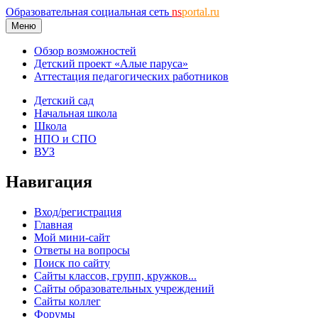
Образовательная социальная сеть
ns
portal.ru
Меню
Обзор возможностей
Детский проект «Алые паруса»
Аттестация педагогических работников
Детский сад
Начальная школа
Школа
НПО и СПО
ВУЗ
Навигация
Вход/регистрация
Главная
Мой мини-сайт
Ответы на вопросы
Поиск по сайту
Сайты классов, групп, кружков...
Сайты образовательных учреждений
Сайты коллег
Форумы