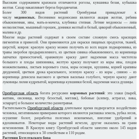
Высоким содержанием крахмала отличаются рогозы, кувшинка белая, кубышка
желтая. Сахар накапливает береза бородавчатая.
Более 300 видов растений Оренбуржья принадлежат к
числу
медоносных.
Весенними медоносами являются акация желтая, рябина
обыкновенная, ивы, мать-и-мачеха, клубника степная. Летние медоносы — липа
мелколистная, мышиный горошек, донники желтый и белый, цикорий обыкновенный,
малина и др.
Многие виды растений содержат в своем составе сложную смесь красящих
пигментов и примесей. Они применяются для окраски пищевых продуктов, тканей,
шерстей, ковров: красную краску можно получить из всех видов подмаренника, из
травы зверобоя продырявленного, из цветков синяка обыкновенного, из корневища
лапчатки прямостоячей, оранжевую краску дают надземная масса чистотела
большого и плоды шиповника, желтую краску получают из коры ивы, плодов
можжевельника, листьев вороньего глаза, коры осокоря, крушины, корней крапивы
двудомной, цветков дрока красильного, зеленую краску - из коры , синюю – из
корневища девясила высокого и цветков василька голубого, черную краску дают
луковицы лилии кудреватой, корневища кувшинки белой, надземная масса душицы.
Оренбургская область
богата ресурсами
кормовых растений
: это злаки (пырей,
житняк, овсяница, костер безостый, мятлик), бобовые (клевер, астрагал, вика,
эспарцет) и большое количество разнотравья.
Растительность
Оренбургской области
длительное время подвергается воздействию
человека, негативными примерами которого являются распашка земель, рубка лесов,
осушение болот, разработка полезных ископаемых, внесение удобрений и
ядохимикатов. Некоторые виды растений исчезли, другие оказались на грани
исчезновения. В Красную книгу Оренбургской области занесено около 145 видов
растений, относящихся к 50 семействам и 110 родам.
Растения Бузулукского бора