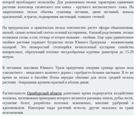
которой преобладают песколюбы. Для развеваемых песков характерны единичные
растения волоснеца гигантского или кияка - крупного жестколистного злака. На
закрепленных песках обычны сушеница песчаная, цмин песчаный, ковыль
красноватый, эстрагон, подмаренник настоящий, тонконог степной.
На приуральских и приилекских песках повсеместно растет эфедра обыкновенная,
низкий, сильно ветвистый светло-зеленый кустарничек, близкий родственник лесных
великанов сосны и ели; отсюда ее второе название - хвойник. Еще одно удивительное
хвойное растение украшает бугристые пески Южного Приуралья - можжевельник
казацкий. Это низкорослый стелющийся вечнозеленый кустарник семейства
кипарисовых, образующий плотные звездообразные куртины диаметром до 15-20
метров.
К песчаным массивам Южного Урала приурочена северная граница ареала лоха
узколистного - невысокого колючего дерева с серебристо-белыми листьями. В то же
время на песках в бассейне Илека нередки обычные для лесов средней полосы
растения - боярышник кровяно-красный и яблоня дикая.
Растительность
Оренбургской области
длительное время подвергается воздействию
человека, негативными примерами которого являются распашка земель, рубка лесов,
осушение болот, разработка полезных ископаемых, внесение удобрений и
ядохимикатов. Некоторые виды растений исчезли, другие оказались на грани
исчезновения.