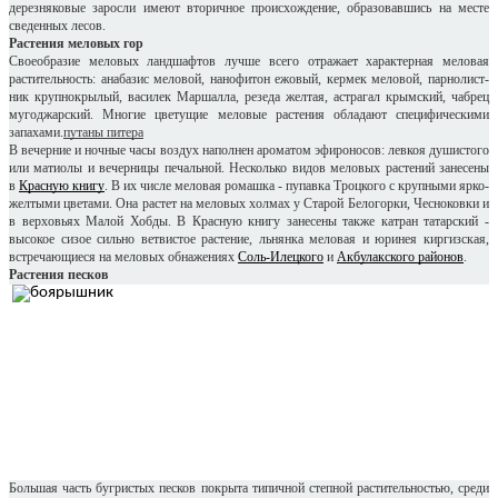
дерезняковые заросли имеют вторичное происхождение, образовавшись на месте
сведенных лесов.
Растения меловых гор
Своеобразие меловых ландшафтов лучше всего отражает характерная меловая
растительность: анабазис меловой, нанофитон ежовый, кермек меловой, парнолист-
ник крупнокрылый, василек Маршалла, резеда желтая, астрагал крымский, чабрец
мугоджарский. Многие цветущие меловые растения обладают специфическими
запахами.
путаны питера
В вечерние и ночные часы воздух наполнен ароматом эфироносов: левкоя душистого
или матиолы и вечерницы печальной. Несколько видов меловых растений занесены
в
Красную книгу
. В их числе меловая ромашка - пупавка Троцкого с крупными ярко-
желтыми цветами. Она растет на меловых холмах у Старой Белогорки, Чесноковки и
в верховьях Малой Хобды. В Красную книгу занесены также катран татарский -
высокое сизое сильно ветвистое растение, льнянка меловая и юринея киргизская,
встречающиеся на меловых обнажениях
Соль-Илецкого
и
Акбулакского районов
.
Растения песков
Большая часть бугристых песков покрыта типичной степной растительностью, среди