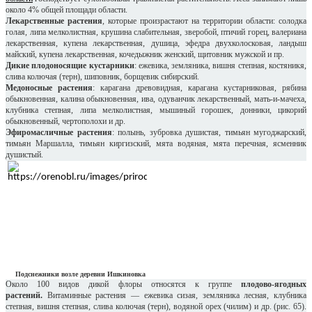
около 4% общей площади области.
Лекарственные растения
, которые произрастают на территории области: солодка
голая, липа мелколистная, крушина слабительная, зверобой, птичий горец, валериана
лекарственная, купена лекарственная, душица, эфедра двухколосковая, ландыш
майский, купена лекарственная, кочедыжник женский, щитовник мужской и пр.
Дикие плодоносящие кустарники
: ежевика, земляника, вишня степная, костяникя,
слива колючая (терн), шиповник, борщевик сибирский.
Медоносные растения
: карагана древовидная, карагана кустарниковая, рябина
обыкновенная, калина обыкновенная, ива, одуванчик лекарственный, мать-и-мачеха,
клубника степная, липа мелколистная, мышиный горошек, донники, цикорий
обыкновенный, чертополохи и др.
Эфиромасличные растения
: полынь, зубровка душистая, тимьян мугоджарский,
тимьян Маршалла, тимьян киргизский, мята водяная, мята перечная, ясменник
душистый.
Подснежники возле деревни Ишкиновка
Около 100 видов дикой флоры относятся к группе
плодово-ягодных
растений.
Витаминные растения — ежевика сизая, земляника лесная, клубника
степная, вишня степная, слива колючая (терн), водяной орех (чилим) и др. (рис. 65).