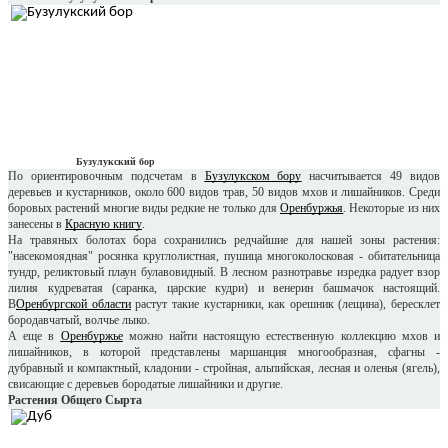
Бузулукский бор
По ориентировочным подсчетам в
Бузулукском бору
насчитывается 49 видов
деревьев и кустарников, около 600 видов трав, 50 видов мхов и лишайников. Среди
боровых растений многие виды редкие не только для
Оренбуржья
. Некоторые из них
занесены в
Красную книгу
.
На травяных болотах бора сохранились редчайшие для нашей зоны растения:
"насекомоядная" росянка круглолистная, пушица многоколосковая - обитательница
тундр, реликтовый плаун булавовидный. В лесном разнотравье изредка радует взор
лилия кудреватая (саранка, царские кудри) и венерин башмачок настоящий.
В
Оренбургской области
растут такие кустарники, как орешник (лещина), бересклет
бородавчатый, волчье лыко.
А еще в
Оренбуржье
можно найти настоящую естественную коллекцию мхов и
лишайников, в которой представлены маршанция многообразная, сфагны -
дубравный и компактный, кладонии - стройная, альпийская, лесная и оленья (ягель),
свисающие с деревьев бородатые лишайники и другие.
Растения Общего Сырта