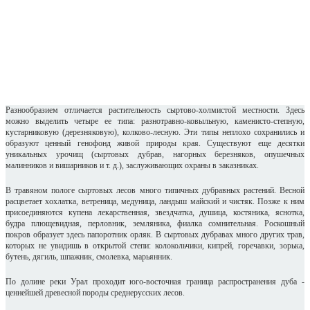
Разнообразием отличается растительность сыртово-холмистой местности. Здесь
можно выделить четыре ее типа: разнотравно-ковыльную, каменисто-степную,
кустарниковую (дерезняковую), колково-лесную. Эти типы неплохо сохранились и
образуют ценный генофонд живой природы края. Существуют еще десятки
уникальных урочищ (сыртовых дубрав, нагорных березняков, опушечных
малинников и вишарников и т. д.), заслуживающих охраны в заказниках.
В травяном пологе сыртовых лесов много типичных дубравных растений. Весной
расцветает хохлатка, ветреница, медуница, ландыш майский и чистяк. Позже к ним
присоединяются купена лекарственная, звездчатка, душица, костяника, яснотка,
будра плющевидная, перловник, земляника, фиалка сомнительная. Роскошный
покров образует здесь папоротник орляк. В сыртовых дубравах много других трав,
которых не увидишь в открытой степи: колокольчики, кипрей, горечавки, зорька,
бутень, дягиль, шпажник, смолевка, марьянник.
По долине реки Урал проходит юго-восточная граница распространения дуба -
ценнейшей древесной породы среднерусских лесов.