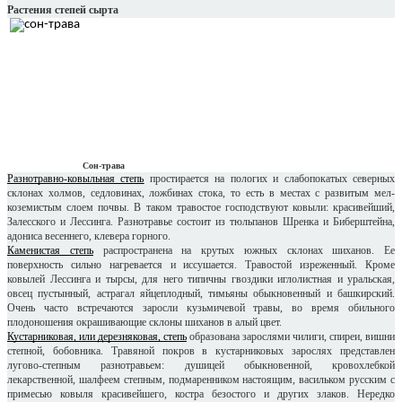
Растения степей сырта
Сон-трава
Разнотравно-ковыльная степь
простирается на пологих и слабопокатых северных
склонах холмов, седловинах, ложбинах стока, то есть в местах с развитым мел-
коземистым слоем почвы. В таком травостое господствуют ковыли: красивейший,
Залесского и Лессинга. Разнотравье состоит из тюльпанов Шренка и Биберштейна,
адониса весеннего, клевера горного.
Каменистая степь
распространена на крутых южных склонах шиханов. Ее
поверхность сильно нагревается и иссушается. Травостой изреженный. Кроме
ковылей Лессинга и тырсы, для него типичны гвоздики иглолистная и уральская,
овсец пустынный, астрагал яйцеплодный, тимьяны обыкновенный и башкирский.
Очень часто встречаются заросли кузьмичевой травы, во время обильного
плодоношения окрашивающие склоны шиханов в алый цвет.
Кустарниковая, или дерезняковая, степь
образована зарослями чилиги, спиреи, вишни
степной, бобовника. Травяной покров в кустарниковых зарослях представлен
лугово-степным разнотравьем: душицей обыкновенной, кровохлебкой
лекарственной, шалфеем степным, подмаренником настоящим, васильком русским с
примесью ковыля красивейшего, костра безостого и других злаков. Нередко